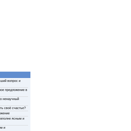
чший вопрос и
ное предложение в
то ненаучный
ть своё счастье?
ряжение
т вполне ясным и
м и