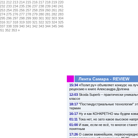
211
212
213
214
215
216
217
218
219
220
232
233
234
235
236
237
238
239
240
241
253
254
255
256
257
258
259
260
261
262
274
275
276
277
278
279
280
281
282
283
295
296
297
298
299
300
301
302
303
304
316
317
318
319
320
321
322
323
324
325
337
338
339
340
341
342
343
344
345
346
351
352
353
»
Лента Самара - REVIEW
15:34
«Полит.ру» объявляет конкурс на лу
рецензию к книге Александра Долгина
12:03
Skoda Superb – практически уникаль
классе
18:17
"Постиндустриальные технологии" э
термин
16:17
Ну и как КОНКРЕТНО мы будем кова
01:11
Тока нет, но зато какое высокое нап
01:00
И вам, если не всё, то многое стане
понятным
17:26
О самом важнейшем, первоочередно