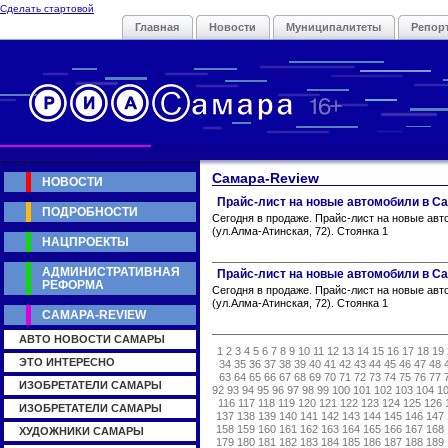
Сделать стартовой
Главная
Новости
Муниципалитеты
Репор
Самара-Review
НОВОСТИ
Прайс-лист на новые автомобили в С
ПОДРОБНОСТИ
Сегодня в продаже. Прайс-лист на новые авт
(ул.Алма-Атинская, 72). Стоянка 1
НАЦПРОЕКТЫ
АДМИНИСТРАТИВНАЯ
Прайс-лист на новые автомобили в С
РЕФОРМА
Сегодня в продаже. Прайс-лист на новые авт
(ул.Алма-Атинская, 72). Стоянка 1
САМАРА-REVIEW
АВТО НОВОСТИ САМАРЫ
1
2
3
4
5
6
7
8
9
10
11
12
13
14
15
16
17
18
19
ЭТО ИНТЕРЕСНО
34
35
36
37
38
39
40
41
42
43
44
45
46
47
48
63
64
65
66
67
68
69
70
71
72
73
74
75
76
77
ИЗОБРЕТАТЕЛИ САМАРЫ
92
93
94
95
96
97
98
99
100
101
102
103
104
1
116
117
118
119
120
121
122
123
124
125
126
ИЗОБРЕТАТЕЛИ САМАРЫ
137
138
139
140
141
142
143
144
145
146
147
158
159
160
161
162
163
164
165
166
167
168
ХУДОЖНИКИ САМАРЫ
179
180
181
182
183
184
185
186
187
188
189