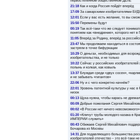
первостепенном общественном ДЕЛЕ
21:18
Как и когда Россия пойдёт вперёд
17:09
За самарскими изобретателями БУ
12:01
Если у вас есть желание, то вы смо
15:50
Перемены будут
00:19
Так всё-таки что же следует понимат
понятием как «внедрение», которого нет в 
11:05
Вперёд за Родину, вперёд за российс
23:47
Мы продолжаем находиться в состоя
застряли в точке бифуркации
10:29
О деньгах, необходимых для возрож
изобретательства, и не только
10:22
Сейчас у российских изобретателей ж
полынь и колкая, как ковыль
13:37
Блуждая среди «двух сосен», «карли
и не забывать «гигантов»
22:06
Ну и с чего конкретно начнём?
22:01
Уровень патентной культуры у нас в
низок
00:13
Щука нужна, чтобы карась не дремал
00:09
Добрые пожелания Сергея Михайлов
00:02
«В России нет ничего невозможного»
01:20
«Кличут трубы молодого казака в Кр
ИМПЕРИИ служить»
00:43
Обижаев Сергей Михайлович поддер
Бочарова из Москвы
14:31
Для подавляющего большинства рос
изобретателей отечество – это всё-таки не