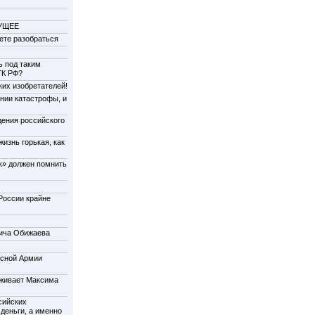
ДУЩЕЕ
жете разобраться
ь под таким
ГК РФ?
ких изобретателей!
нии катастрофы, и
дения российского
изнь горькая, как
к» должен помнить
 России крайне
ича Обижаева
асной Армии
живает Максима
сийских
 деньги, а именно