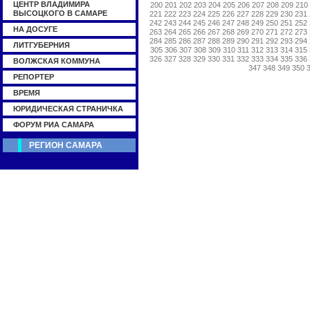
ЦЕНТР ВЛАДИМИРА
200
201
202
203
204
205
206
207
208
209
210
ВЫСОЦКОГО В САМАРЕ
221
222
223
224
225
226
227
228
229
230
231
242
243
244
245
246
247
248
249
250
251
252
НА ДОСУГЕ
263
264
265
266
267
268
269
270
271
272
273
284
285
286
287
288
289
290
291
292
293
294
ЛИТГУБЕРНИЯ
305
306
307
308
309
310
311
312
313
314
315
326
327
328
329
330
331
332
333
334
335
336
ВОЛЖСКАЯ КОММУНА
347
348
349
350
РЕПОРТЕР
ВРЕМЯ
ЮРИДИЧЕСКАЯ СТРАНИЧКА
ФОРУМ РИА САМАРА
РЕГИОН САМАРА