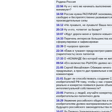
Родина-Россия
22:56
Ну и с чего же начинать выполнение
минимум»?
16:59
России нужна РАЗУМНАЯ экономика,
свободно и беспрепятственно развиваются
производительные силы
16:12
«Не лукавьте, не лукавьте! Ваша пе
20:19
Ну и кто, «ответит за базар»?
10:07
«Ждут дороги меня и тревоги новые»
14:33
Перечень интересов большинства из
сформулирован и зафиксирован
22:39
О «шорохе орехов»
22:34
«Ёжик в тумане» предусмотрел раве
(паритетность) всех патентов
17:33
О «КОМАНДЕ без которой нам не жи
09:54
«Его величество РЫНОК» далеко не 
21:05
Сергей Михайлович Обижаев ничего 
придумывал, а просто дал правильные и в
комментарии
21:01
Будет ли способствовать создание 
изобретателей РФ тому, чтобы у нас стран
реально и конкретно появился рынок объе
интеллектуальной собственности?
23:05
Учитесь у людей, изучайте конкретн
изобретательско-патентного дела
16:29
Уважение российского общества и го
изобретателям должно материализоваться
будущего российского законодательства п
10:07
До Первого Учредительного съезда 