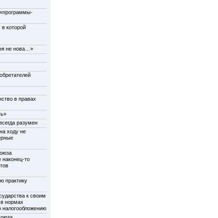
 «программы-
 в которой
сня не нова…»
обретателей
нство в правах
ть»
всегда разумен
на ходу не
ерные
Союза
е наконец-то
ктов
ую практику
сударства к своим
 в нормах
о налогообложению
Союза