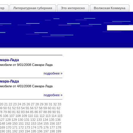
тер
Литературная губерния
Это интересно
Волжская Коммуна
амара-Лада
омобили от 9/01/2008 Самара-Лада
подробнее »
амара-Лада
омобили от 4/01/2008 Самара-Лада
подробнее »
20
21
22
23
24
25
26
27
28
29
30
31
32
33
49
50
51
52
53
54
55
56
57
58
59
60
61
62
78
79
80
81
82
83
84
85
86
87
88
89
90
91
05
106
107
108
109
110
111
112
113
114
115
127
128
129
130
131
132
133
134
135
136
148
149
150
151
152
153
154
155
156
157
169
170
171
172
173
174
175
176
177
178
190
191
192
193
194
195
196
197
198
199