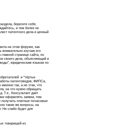
аздела, берегите себя,
дайтесь, и тем более не
лист патентного дела и ценный
.
анта на этом форуме, как
ь внимательно изучаю его
 главной странице сайта, по
офи своего дела, объясняющий и
воды", юридическим языком по
обретателей и "тёртых
 работы патентоведов, ФИПСа,
именно так, а не этак, что
ла, на что нужно обращать
д. Т.е., Консультант даёт
ами оформлять заявки, тем
е получить платные почасовые
чно такие же вопросы, на
. Не слабо будет для
ных товарищей из