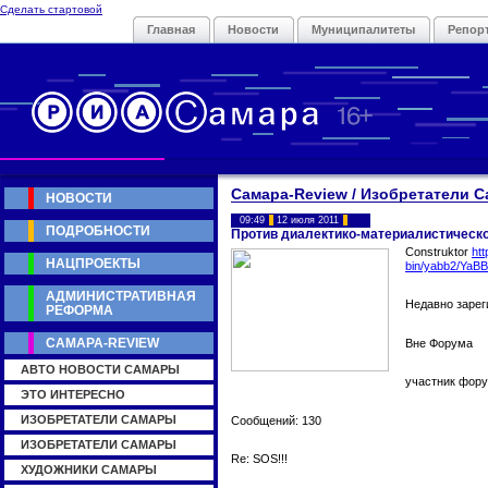
Сделать стартовой
Главная
Новости
Муниципалитеты
Репор
Самара-Review / Изобретатели 
НОВОСТИ
09:49
12 июля 2011
ПОДРОБНОСТИ
Против диалектико-материалистическо
Construktor
htt
НАЦПРОЕКТЫ
bin/yabb2/YaB
АДМИНИСТРАТИВНАЯ
Недавно заре
РЕФОРМА
САМАРА-REVIEW
Вне Форума
АВТО НОВОСТИ САМАРЫ
участник фор
ЭТО ИНТЕРЕСНО
ИЗОБРЕТАТЕЛИ САМАРЫ
Сообщений: 130
ИЗОБРЕТАТЕЛИ САМАРЫ
Re: SOS!!!
ХУДОЖНИКИ САМАРЫ