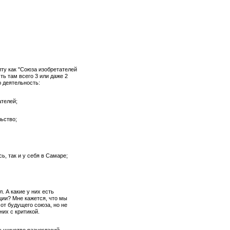
 как "Союза изобретателей
ть там всего 3 или даже 2
 деятельность:
ателей;
льство;
ь, так и у себя в Самаре;
А какие у них есть
ции? Мне кажется, что мы
от будущего союза, но не
их с критикой.
ьшинство разногласий