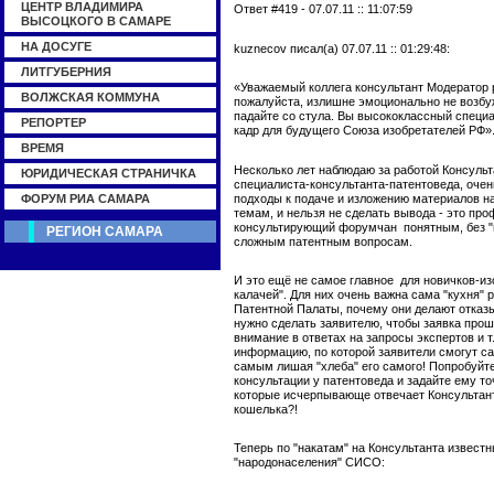
ЦЕНТР ВЛАДИМИРА
Ответ #419 - 07.07.11 :: 11:07:59
ВЫСОЦКОГО В САМАРЕ
НА ДОСУГЕ
kuznecov писал(а) 07.07.11 :: 01:29:48:
ЛИТГУБЕРНИЯ
«Уважаемый коллега консультант Модератор р
ВОЛЖСКАЯ КОММУНА
пожалуйста, излишне эмоционально не возбуж
падайте со стула. Вы высококлассный специа
РЕПОРТЕР
кадр для будущего Союза изобретателей РФ»
ВРЕМЯ
Несколько лет наблюдаю за работой Консульт
ЮРИДИЧЕСКАЯ СТРАНИЧКА
специалиста-консультанта-патентоведа, очен
подходы к подаче и изложению материалов на
ФОРУМ РИА САМАРА
темам, и нельзя не сделать вывода - это пр
консультирующий форумчан понятным, без "
РЕГИОН САМАРА
сложным патентным вопросам.
И это ещё не самое главное для новичков-из
калачей". Для них очень важна сама "кухня"
Патентной Палаты, почему они делают отказы 
нужно сделать заявителю, чтобы заявка прош
внимание в ответах на запросы экспертов и т.
информацию, по которой заявители смогут с
самым лишая "хлеба" его самого! Попробуйт
консультации у патентоведа и задайте ему то
которые исчерпывающе отвечает Консультант
кошелька?!
Теперь по "накатам" на Консультанта извест
"народонаселения" СИСО: