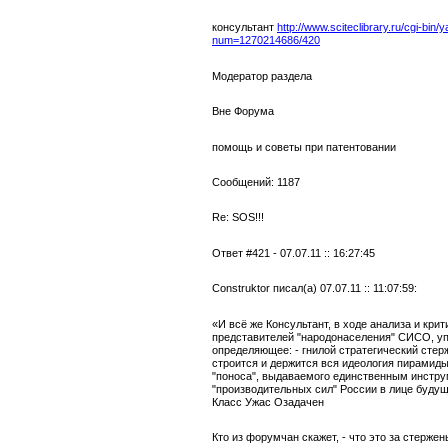
консультант
http://www.sciteclibrary.ru/cgi-bin
num=1270214686/420
Модератор раздела
Вне Форума
помощь и советы при патентовании
Сообщений: 1187
Re: SOS!!!
Ответ #421 - 07.07.11 :: 16:27:45
Construktor писал(а) 07.07.11 :: 11:07:59:
«И всё же Консультант, в ходе анализа и кри
представителей "народонаселения" СИСО, уп
определяющее: - гнилой стратегический стерж
строится и держится вся идеология пирамид
"поноса", выдаваемого единственным инстр
"производительных сил" России в лице будущ
Класс Ужас Озадачен
Кто из форумчан скажет, - что это за стержен