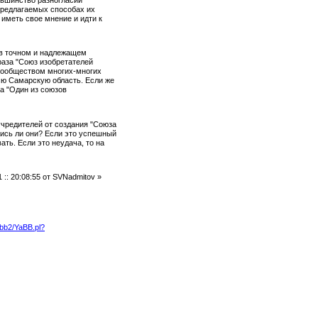
предлагаемых способах их
 иметь свое мнение и идти к
в точном и надлежащем
раза "Союз изобретателей
сообществом многих-многих
сю Самарскую область. Если же
за "Один из союзов
редителей от создания "Союза
лись ли они? Если это успешный
ать. Если это неудача, то на
1 :: 20:08:55 от SVNadmitov »
yabb2/YaBB.pl?