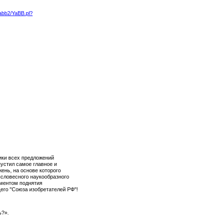
/yabb2/YaBB.pl?
тики всех предложений
устил самое главное и
ень, на основе которого
ысловесного наукообразного
ументом поднятия
его "Союза изобретателей РФ"!
ь?».