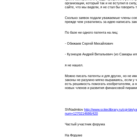
организации, который так и не вступил в силу
сайте, что мы видели, я не стал бы говорить 
Сколько заявок подали уважаемые члены сою
прежде чем ухватились за идею написать за
По базе ни одного патента на лиц:
- Обижаев Сергей Михайлович
- Кузнецов Андрей Витальевич (из Самары ил
я не нашел.
Можно писать патенты и для других, но не и
законы не разумно мягко выражаясь, если у 
есть решимость помогать изобретателям, а н
новых членов и развития финансовой пирам
SVNadmitov
http://www.sciteclibrary.ru/cgi-bin/
num=1270214686/420
Частый участник форума
На Форуме