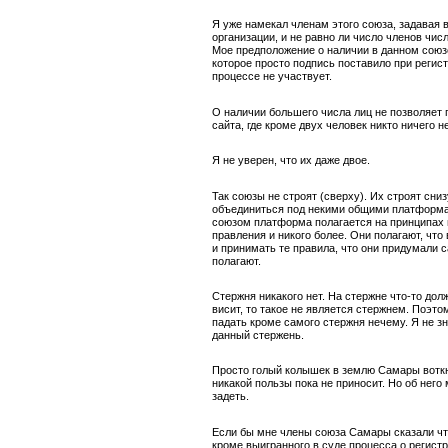
Я уже намекал членам этого союза, задавая в
организации, и не равно ли число членов чи
Мое предположение о наличии в данном союзе 
которое просто подпись поставило при регист
процессе не участвует.
О наличии большего числа лиц не позволяет 
сайта, где кроме двух человек никто ничего н
Я не уверен, что их даже двое.
Так союзы не строят (сверху). Их строят сни
объединиться под некими общими платформ
союзом платформа полагается на принципах 
правления и никого более. Они полагают, что 
и принимать те правила, что они придумали с
полагают.
Стержня никакого нет. На стержне что-то долж
висит, то такое не является стержнем. Поэто
падать кроме самого стержня нечему. Я не 
данный стержень.
Просто голый колышек в землю Самары воткн
никакой пользы пока не приносит. Но об него
задеть.
Если бы мне члены союза Самары сказали что
кроме выигранного в суде процесса о регист