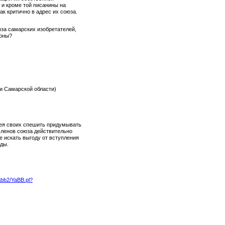
, и кроме той писанины на
так критично в адрес их союза.
за самарских изобретателей,
коны?
и Самарской области)
мея своих спешить придумывать
членов союза действительно
е искать выгоду от вступления
иды.
yabb2/YaBB.pl?