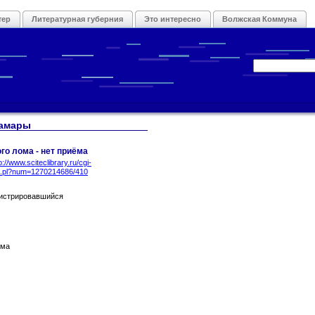
тер
Литературная губерния
Это интересно
Волжская Коммуна
Самары
го лома - нет приёма
p://www.sciteclibrary.ru/cgi-
B.pl?num=1270214686/410
гистрировавшийся
ума