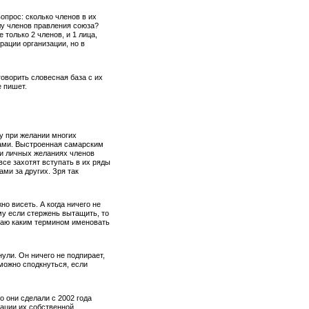
опрос: сколько членов в их
слу членов правления союза?
только 2 членов, и 1 лица,
рации организации, но в
говорить словесная база с их
е пишет.
зу при желании многих
ами. Выстроенная самарским
и личных желаниях членов
все захотят вступать в их ряды
ами за других. Зря так
но висеть. А когда ничего не
му если стержень вытащить, то
знаю каким термином именовать
ули. Он ничего не подпирает,
 можно сподкнуться, если
 они сделали с 2002 года
рации их собственной