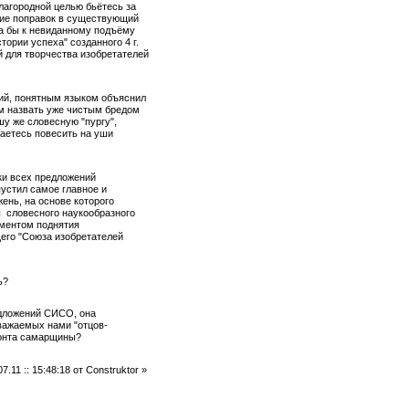
лагородной целью бьётесь за
ние поправок в существующий
ла бы к невиданному подъёму
тории успеха" созданного 4 г.
 для творчества изобретателей
ий, понятным языком объяснил
м назвать уже чистым бредом
шу же словесную "пургу",
аетесь повесить на уши
ики всех предложений
устил самое главное и
ень, на основе которого
ы словесного наукообразного
ументом поднятия
щего "Союза изобретателей
ь?
едложений СИСО, она
уважаемых нами "отцов-
ронта самарщины?
.11 :: 15:48:18 от Construktor »