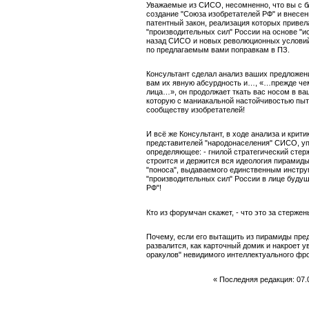
Уважаемые из СИСО, несомненно, что вы с б
создание "Союза изобретателей РФ" и внесе
патентный закон, реализация которых приве
"производительных сил" России на основе "ис
назад СИСО и новых революционных условий
по предлагаемым вами поправкам в ПЗ.
Консультант сделал анализ ваших предложен
вам их явную абсурдность и…, «…прежде че
лица…», он продолжает ткать вас носом в ва
которую с маниакальной настойчивостью пыт
сообществу изобретателей!
И всё же Консультант, в ходе анализа и крит
представителей "народонаселения" СИСО, уп
определяющее: - гнилой стратегический стерж
строится и держится вся идеология пирамид
"поноса", выдаваемого единственным инстр
"производительных сил" России в лице буду
РФ"!
Кто из форумчан скажет, - что это за стержен
Почему, если его вытащить из пирамиды пр
развалится, как карточный домик и накроет 
оракулов" невидимого интеллектуального ф
« Последняя редакция: 07.07