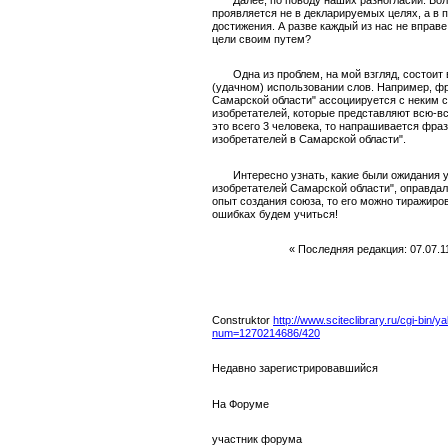
проявляется не в декларируемых целях, а в 
достижения. А разве каждый из нас не вправе
цели своим путем?
Одна из проблем, на мой взгляд, состоит 
(удачном) использовании слов. Например, ф
Самарской области" ассоциируется с неким 
изобретателей, которые представляют всю-в
это всего 3 человека, то напрашивается фра
изобретателей в Самарской области".
Интересно узнать, какие были ожидания уч
изобретателей Самарской области", оправда
опыт создания союза, то его можно тиражиров
ошибках будем учиться!
« Последняя редакция: 07.07.1
Construktor
http://www.sciteclibrary.ru/cgi-bin/
num=1270214686/420
Недавно зарегистрировавшийся
На Форуме
участник форума