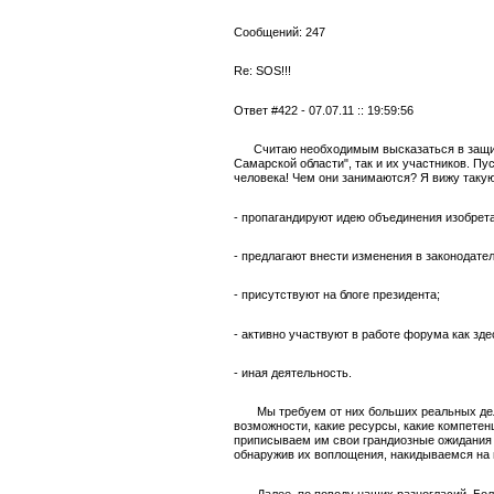
Сообщений: 247
Re: SOS!!!
Ответ #422 - 07.07.11 :: 19:59:56
Считаю необходимым высказаться в защиту
Самарской области", так и их участников. Пус
человека! Чем они занимаются? Я вижу такую
- пропагандируют идею объединения изобрет
- предлагают внести изменения в законодате
- присутствуют на блоге президента;
- активно участвуют в работе форума как здес
- иная деятельность.
Мы требуем от них больших реальных дел. 
возможности, какие ресурсы, какие компетен
приписываем им свои грандиозные ожидания 
обнаружив их воплощения, накидываемся на н
Далее, по поводу наших разногласий. Бол