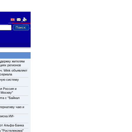
ддержку жителям
циях регионов
ч: Wink объявляет
 сериала
нную систему
ая Россия и
а Москву"
та с "Байкал
тернативу чаю и
оиска ИИ-
 от Альфа-Банка
а "Ростелекома"