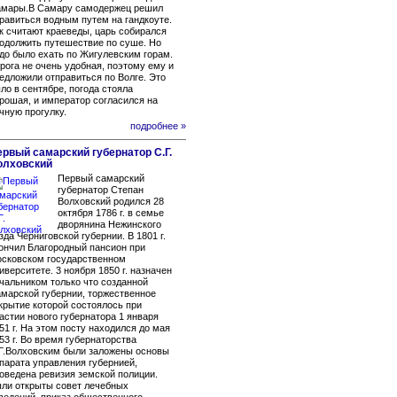
мары.В Самару самодержец решил
равиться водным путем на гандкоуте.
к считают краеведы, царь собирался
одолжить путешествие по суше. Но
до было ехать по Жигулевским горам.
рога не очень удобная, поэтому ему и
едложили отправиться по Волге. Это
ло в сентябре, погода стояла
рошая, и император согласился на
чную прогулку.
подробнее »
рвый самарский губернатор С.Г.
олховский
Первый самарский
губернатор Степан
Волховский родился 28
октября 1786 г. в семье
дворянина Нежинского
зда Черниговской губернии. В 1801 г.
ончил Благородный пансион при
сковском государственном
иверситете. 3 ноября 1850 г. назначен
чальником только что созданной
марской губернии, торжественное
крытие которой состоялось при
астии нового губернатора 1 января
51 г. На этом посту находился до мая
53 г. Во время губернаторства
Г.Волховским были заложены основы
парата управления губернией,
оведена ревизия земской полиции.
ли открыты совет лечебных
ведений, приказ общественного