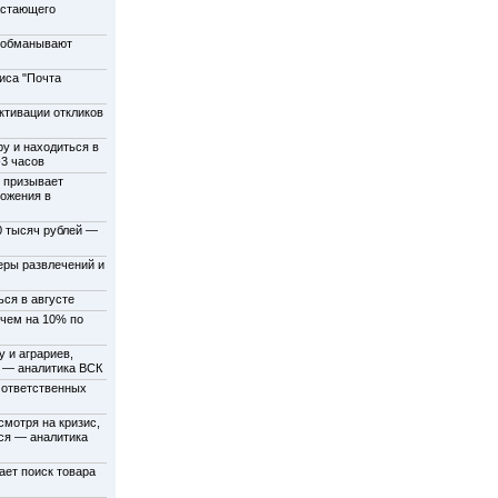
астающего
и обманывают
иса "Почта
тивации откликов
ру и находиться в
3 часов
н призывает
ложения в
0 тысяч рублей —
еры развлечений и
ься в августе
 чем на 10% по
 и аграриев,
% — аналитика ВСК
 ответственных
смотря на кризис,
ся — аналитика
ает поиск товара