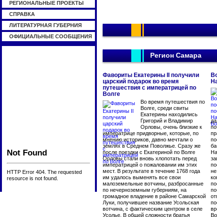
РЕГИОНАЛЬНЫЕ ПРОЕКТЫ
СПРАВКА
ЛИТЕРАТУРНАЯ ГУБЕРНИЯ
ОФИЦИАЛЬНЫЕ СООБЩЕНИЯ
Регион Самара
Фавориты Екатерины II получили
В
царский подарок во время
Н
путешествия с императрицей по
Волге
Во время путешествия по
Волге, среди свиты
Екатерины находились
Григорий и Владимир
да
Орловы, очень близкие к
по
императрице придворные, которые, по
пр
мнению историков, давно мечтали о
по
землях в Среднем Поволжье. Сразу же
ба
Not Found
после поездки с Екатериной по Волге
На
Орловы стали вновь хлопотать перед
за
императрицей о пожаловании им этих
по
мест. В результате в течение 1768 года
не
HTTP Error 404. The requested
им удалось выменять все свои
ко
resource is not found.
малоземельные вотчины, разбросанные
по
по нечерноземным губерниям, на
по
громадное владение в районе Самарской
от
Луки, получившее название Усольская
по
вотчина, с фактическим центром в селе
вр
Усолье. В общей сложности братья
Во