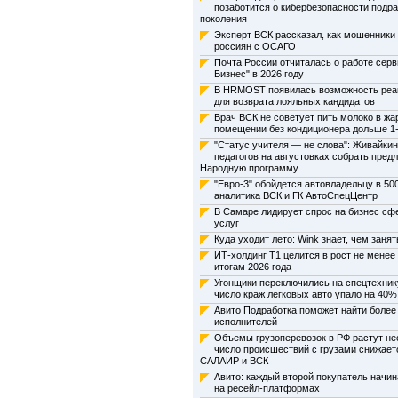
позаботится о кибербезопасности подр
поколения
Эксперт ВСК рассказал, как мошенник
россиян с ОСАГО
Почта России отчиталась о работе серв
Бизнес" в 2026 году
В HRMOST появилась возможность реак
для возврата лояльных кандидатов
Врач ВСК не советует пить молоко в жа
помещении без кондиционера дольше 1-
"Статус учителя — не слова": Живайки
педагогов на августовках собрать пред
Народную программу
"Евро-3" обойдется автовладельцу в 50
аналитика ВСК и ГК АвтоСпецЦентр
В Самаре лидирует спрос на бизнес сф
услуг
Куда уходит лето: Wink знает, чем занят
ИТ-холдинг Т1 целится в рост не менее
итогам 2026 года
Угонщики переключились на спецтехнику
число краж легковых авто упало на 40
Авито Подработка поможет найти более
исполнителей
Объемы грузоперевозок в РФ растут не
число происшествий с грузами снижает
САЛАИР и ВСК
Авито: каждый второй покупатель начин
на ресейл-платформах