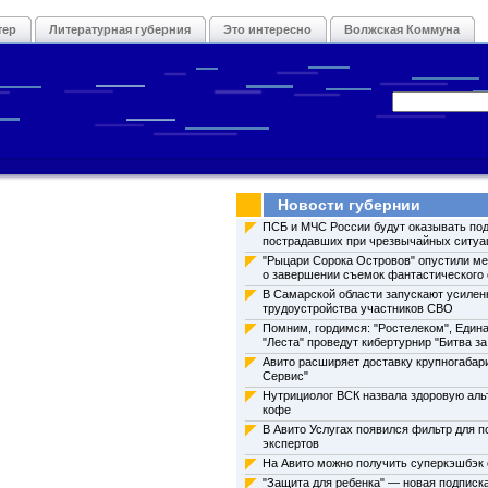
тер
Литературная губерния
Это интересно
Волжская Коммуна
Новости губернии
ПСБ и МЧС России будут оказывать по
пострадавших при чрезвычайных ситуа
"Рыцари Сорока Островов" опустили ме
о завершении съемок фантастического
В Самарской области запускают усиле
трудоустройства участников СВО
Помним, гордимся: "Ростелеком", Един
"Леста" проведут кибертурнир "Битва з
Авито расширяет доставку крупногабари
Сервис"
Нутрициолог ВСК назвала здоровую аль
кофе
В Авито Услугах появился фильтр для п
экспертов
На Авито можно получить суперкэшбэк
"Защита для ребенка" — новая подписк