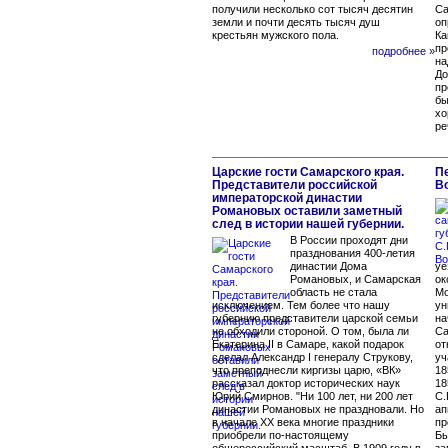
получили несколько сот тысяч десятин
Са
земли и почти десять тысяч душ
оп
крестьян мужского пола.
Ка
пр
подробнее »
на
До
пр
бы
хо
ре
Царские гости Самарского края.
Пе
Представители российской
В
императорской династии
Романовых оставили заметный
след в истории нашей губернии.
В России проходят дни
празднования 400-летия
династии Дома
уе
Романовых, и Самарская
ок
область не стала
Мо
исключением. Тем более что нашу
ун
губернию представители царской семьи
на
не обходили стороной. О том, была ли
Са
Екатерина II в Самаре, какой подарок
от
сделал Александр I генералу Струкову,
уч
что преподнесли киргизы царю, «ВК»
18
рассказал доктор исторических наук
18
Юрий Смирнов. "Ни 100 лет, ни 200 лет
С.
династии Романовых не праздновали. Но
ап
в начале XX века многие праздники
пр
приобрели по-настоящему
Бы
общероссийский масштаб. В 1909 году в
за