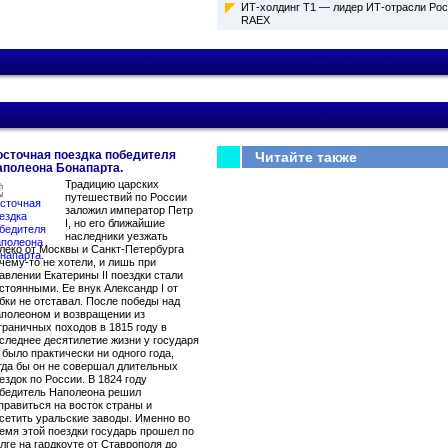
ИТ-холдинг Т1 — лидер ИТ-отрасли Рос
RAEX
осточная поездка победителя
Читайте также
аполеона Бонапарта.
Традицию царских
путешествий по России
заложил император Петр
I, но его ближайшие
наследники уезжать
леко от Москвы и Санкт-Петербурга
чему-то не хотели, и лишь при
авлении Екатерины II поездки стали
стоянными. Ее внук Александр I от
бки не отставал. После победы над
полеоном и возвращении из
граничных походов в 1815 году в
следнее десятилетие жизни у государя
 было практически ни одного года,
гда бы он не совершал длительных
ездок по России. В 1824 году
бедитель Наполеона решил
правиться на восток страны и
сетить уральские заводы. Именно во
емя этой поездки государь прошел по
лге на гардкоуте от Ставрополя до