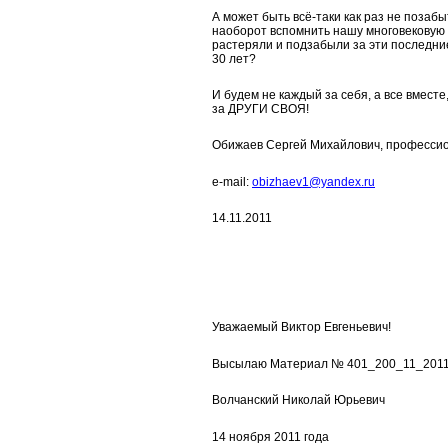
А может быть всё-таки как раз не позабыт
наоборот вспомнить нашу многовековую 
растеряли и подзабыли за эти последн
30 лет?
И будем не каждый за себя, а все вместе,
за ДРУГИ СВОЯ!
Обижаев Сергей Михайлович, професси
e-mail:
obizhaev1@yandex.ru
14.11.2011
Уважаемый Виктор Евгеньевич!
Высылаю Материал № 401_200_11_201
Волчанский Николай Юрьевич
14 ноября 2011 года