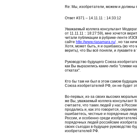
Re: Мы, изобретатели, можем и должны 
Ответ #371 – 14.11.11 :: 14:33:12
Уважаемый коллега консультант Модера
от 11.11.11 :: 18:27:59), мне хочется вери
читали публикации в рубрике-ленте И
сайте
http://www.riasamara.ru/
, но так нич
Хотя, может быть, я и ошибаюсь (во что 
верить), что Вы всё поняли, и лукавите в 
Руководство будущего Союза изобретате
как Вы выразились какие-либо "сливки н
откатах".
Кто бы там ни был в этом самом будуще
Союза изобретателей РФ, он не будет эт
Во-первых, из-за своих высоких моральн
же Вы, уважаемый коллега консультант 
считаете, что таких людей у нас в России 
продались и, как это говорится, скурвили
ошибаетесь, честные и порядочные люди
России, и особенно среди изобретателей
порядочных людей российские изобрета
своих съездах в будущее руководство б
изобретателей РФ.