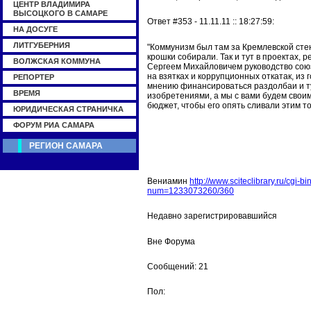
ЦЕНТР ВЛАДИМИРА
ВЫСОЦКОГО В САМАРЕ
Ответ #353 - 11.11.11 :: 18:27:59:
НА ДОСУГЕ
ЛИТГУБЕРНИЯ
"Коммунизм был там за Кремлевской стен
крошки собирали. Так и тут в проектах
ВОЛЖСКАЯ КОММУНА
Сергеем Михайловичем руководство союз
на взятках и коррупционных откатак, из
РЕПОРТЕР
мнению финансироваться раздолбаи и 
ВРЕМЯ
изобретениями, а мы с вами будем свои
бюджет, чтобы его опять сливали этим т
ЮРИДИЧЕСКАЯ СТРАНИЧКА
ФОРУМ РИА САМАРА
РЕГИОН САМАРА
Вениамин
http://www.sciteclibrary.ru/cgi-
num=1233073260/360
Недавно зарегистрировавшийся
Вне Форума
Сообщений: 21
Пол: