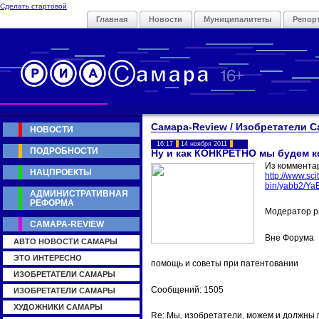
Сделать стартовой
Главная
Новости
Муниципалитеты
Репор
Самара-Review / Изобретатели 
НОВОСТИ
16:17
14 ноября 2011
ПОДРОБНОСТИ
Ну и как КОНКРЕТНО мы будем к
Из коммента
НАЦПРОЕКТЫ
http://www.scit
bin/yabb2/Y
АДМИНИСТРАТИВНАЯ
РЕФОРМА
Модератор р
САМАРА-REVIEW
Вне Форума
АВТО НОВОСТИ САМАРЫ
ЭТО ИНТЕРЕСНО
помощь и советы при патентовании
ИЗОБРЕТАТЕЛИ САМАРЫ
Сообщений: 1505
ИЗОБРЕТАТЕЛИ САМАРЫ
ХУДОЖНИКИ САМАРЫ
Re: Мы, изобретатели, можем и должны 