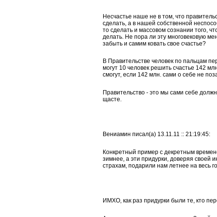
Несчастье наше не в том, что правитель
сделать, а в нашей собственной неспосо
то сделать и массовом сознании того, чт
делать. Не пора ли эту многовековую ме
забыть и самим ковать свое счастье?
В Правительстве человек по пальцам пер
могут 10 человек решить счастье 142 млн
смогут, если 142 млн. сами о себе не поз
Правительство - это мы сами себе должн
щасте.
Вениамин писал(а) 13.11.11 :: 21:19:45:
Конкретный пример с декретным времене
зимнее, а эти придурки, доверяя своей 
страхам, подарили нам летнее на весь го
ИМХО, как раз придурки были те, кто пе