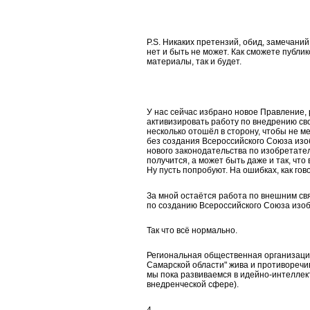
P.S. Никаких претензий, обид, замечаний
нет и быть не может. Как сможете публи
материалы, так и будет.
У нас сейчас избрано новое Правление,
активизировать работу по внедрению св
несколько отошёл в сторону, чтобы не ме
без создания Всероссийского Союза из
нового законодательства по изобретател
получится, а может быть даже и так, что
Ну пусть попробуют. На ошибках, как гово
За мной остаётся работа по внешним св
по созданию Всероссийского Союза изо
Так что всё нормально.
Региональная общественная организаци
Самарской области" жива и противоречи
мы пока развиваемся в идейно-интеллек
внедренческой сфере).
4