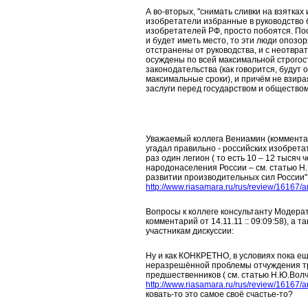
А во-вторых, "снимать сливки на взятках
изобретатели избранные в руководство
изобретателей РФ, просто побоятся. Пос
и будет иметь место, то эти люди опозор
отстранены от руководства, и с неотвр
осуждены по всей максимальной строгос
законодательства (как говорится, будут
максимальные сроки), и причём не взира
заслуги перед государством и обществом
Уважаемый коллега Вениамин (комментарий
угадал правильно - российских изобрета
раз один легион ( то есть 10 – 12 тысяч
народонаселения России – см. статью Н
развитии производительных сил России"
http://www.riasamara.ru/rus/review/16167/a
Вопросы к коллеге консультанту Модерат
комментарий от 14.11.11 :: 09:09:58), а т
участникам дискуссии:
Ну и как КОНКРЕТНО, в условиях пока е
неразрешённой проблемы отчуждения т
предшественников ( см. статью Н.Ю.Волч
http://www.riasamara.ru/rus/review/16167/a
ковать-то это самое своё счастье-то?