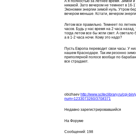
А я полностью за летнее время. Зимой и
никакой. Зато вечером не темнеет в 16-1
Экономии энергии зимой нуль. Утром бер
вечером меньше. Кстати, вечером энерг
Летом все правильно. Темнеет по летне
часов. Будь у нас время на 2 часа назад,
тогда летом все бы жгли свет. А светало б
а в 1-2 часа ночи. Кому это надо?
Пусть Европа переводит свои часы. У ни
нашем Краснодаре. Так им резонно зимо
приполярной полосе вообще по барабану
все страдают.
obizhaev
http://www.sciteclibrary.ru/cgi-bi
num=1233073260/370#371
Недавно зарегистрировавшийся
На Форуме
Сообщений: 198