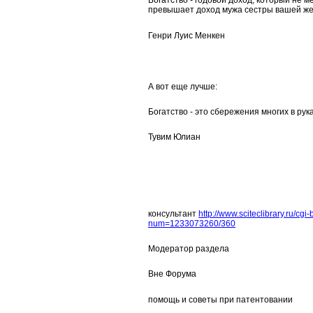
Богатство - годовой доход, который не 
превышает доход мужа сестры вашей ж
Генри Луис Менкен
А вот еще лучше:
Богатство - это сбережения многих в рука
Тувим Юлиан
консультант
http://www.sciteclibrary.ru/cg
num=1233073260/360
Модератор раздела
Вне Форума
помощь и советы при патентовании