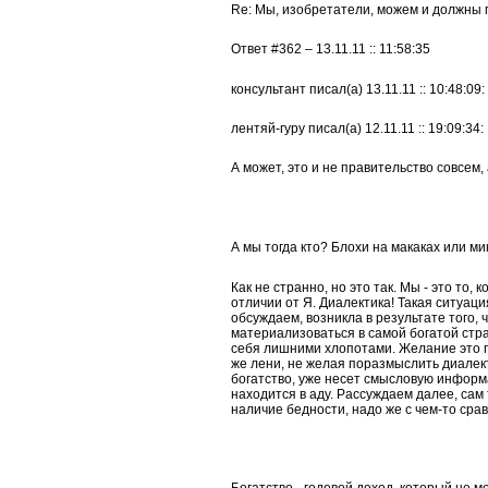
Re: Мы, изобретатели, можем и должны 
Ответ #362 – 13.11.11 :: 11:58:35
консультант писал(а) 13.11.11 :: 10:48:09:
лентяй-гуру писал(а) 12.11.11 :: 19:09:34:
А может, это и не правительство совсем, а
А мы тогда кто? Блохи на макаках или м
Как не странно, но это так. Мы - это то, 
отличии от Я. Диалектика! Такая ситуаци
обсуждаем, возникла в результате того,
материализоваться в самой богатой стра
себя лишними хлопотами. Желание это 
же лени, не желая поразмыслить диалек
богатство, уже несет смысловую информа
находится в аду. Рассуждаем далее, са
наличие бедности, надо же с чем-то срав