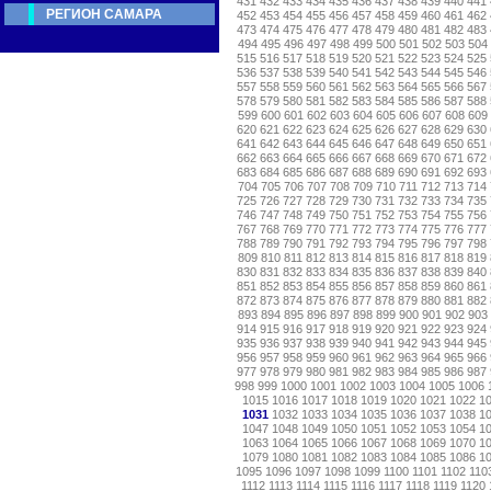
431
432
433
434
435
436
437
438
439
440
441
РЕГИОН САМАРА
452
453
454
455
456
457
458
459
460
461
462
473
474
475
476
477
478
479
480
481
482
483
494
495
496
497
498
499
500
501
502
503
504
515
516
517
518
519
520
521
522
523
524
525
536
537
538
539
540
541
542
543
544
545
546
557
558
559
560
561
562
563
564
565
566
567
578
579
580
581
582
583
584
585
586
587
588
599
600
601
602
603
604
605
606
607
608
609
620
621
622
623
624
625
626
627
628
629
630
641
642
643
644
645
646
647
648
649
650
651
662
663
664
665
666
667
668
669
670
671
672
683
684
685
686
687
688
689
690
691
692
693
704
705
706
707
708
709
710
711
712
713
714
725
726
727
728
729
730
731
732
733
734
735
746
747
748
749
750
751
752
753
754
755
756
767
768
769
770
771
772
773
774
775
776
777
788
789
790
791
792
793
794
795
796
797
798
809
810
811
812
813
814
815
816
817
818
819
830
831
832
833
834
835
836
837
838
839
840
851
852
853
854
855
856
857
858
859
860
861
872
873
874
875
876
877
878
879
880
881
882
893
894
895
896
897
898
899
900
901
902
903
914
915
916
917
918
919
920
921
922
923
924
935
936
937
938
939
940
941
942
943
944
945
956
957
958
959
960
961
962
963
964
965
966
977
978
979
980
981
982
983
984
985
986
987
998
999
1000
1001
1002
1003
1004
1005
1006
1015
1016
1017
1018
1019
1020
1021
1022
1
1031
1032
1033
1034
1035
1036
1037
1038
1
1047
1048
1049
1050
1051
1052
1053
1054
1
1063
1064
1065
1066
1067
1068
1069
1070
1
1079
1080
1081
1082
1083
1084
1085
1086
1
1095
1096
1097
1098
1099
1100
1101
1102
110
1112
1113
1114
1115
1116
1117
1118
1119
1120