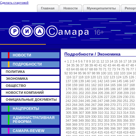
Сделать стартовой
Главная
Новости
Муниципалитеты
Репор
Подробности / Экономика
НОВОСТИ
«
1
2
3
4
5
6
7
8
9
10
11
12
13
14
15
16
17
18
19
ПОДРОБНОСТИ
34
35
36
37
38
39
40
41
42
43
44
45
46
47
48
63
64
65
66
67
68
69
70
71
72
73
74
75
76
77
ПОЛИТИКА
92
93
94
95
96
97
98
99
100
101
102
103
104
1
116
117
118
119
120
121
122
123
124
125
126
ЭКОНОМИКА
137
138
139
140
141
142
143
144
145
146
147
158
159
160
161
162
163
164
165
166
167
168
ОБЩЕСТВО
179
180
181
182
183
184
185
186
187
188
189
НОВОСТИ КОМПАНИЙ
200
201
202
203
204
205
206
207
208
209
210
221
222
223
224
225
226
227
228
229
230
231
ОФИЦИАЛЬНЫЕ ДОКУМЕНТЫ
242
243
244
245
246
247
248
249
250
251
252
263
264
265
266
267
268
269
270
271
272
273
НАЦПРОЕКТЫ
284
285
286
287
288
289
290
291
292
293
294
305
306
307
308
309
310
311
312
313
314
315
326
327
328
329
330
331
332
333
334
335
336
АДМИНИСТРАТИВНАЯ
347
348
349
350
351
352
353
354
355
356
357
РЕФОРМА
368
369
370
371
372
373
374
375
376
377
378
389
390
391
392
393
394
395
396
397
398
399
САМАРА-REVIEW
410
411
412
413
414
415
416
417
418
419
420