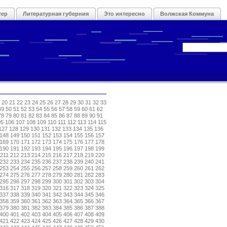
тер
Литературная губерния
Это интересно
Волжская Коммуна
20
21
22
23
24
25
26
27
28
29
30
31
32
33
49
50
51
52
53
54
55
56
57
58
59
60
61
62
78
79
80
81
82
83
84
85
86
87
88
89
90
91
05
106
107
108
109
110
111
112
113
114
115
127
128
129
130
131
132
133
134
135
136
148
149
150
151
152
153
154
155
156
157
169
170
171
172
173
174
175
176
177
178
190
191
192
193
194
195
196
197
198
199
211
212
213
214
215
216
217
218
219
220
232
233
234
235
236
237
238
239
240
241
253
254
255
256
257
258
259
260
261
262
274
275
276
277
278
279
280
281
282
283
295
296
297
298
299
300
301
302
303
304
316
317
318
319
320
321
322
323
324
325
337
338
339
340
341
342
343
344
345
346
358
359
360
361
362
363
364
365
366
367
379
380
381
382
383
384
385
386
387
388
400
401
402
403
404
405
406
407
408
409
421
422
423
424
425
426
427
428
429
430