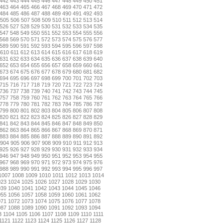
442
443
444
445
446
447
448
449
450
451
463
464
465
466
467
468
469
470
471
472
484
485
486
487
488
489
490
491
492
493
505
506
507
508
509
510
511
512
513
514
526
527
528
529
530
531
532
533
534
535
547
548
549
550
551
552
553
554
555
556
568
569
570
571
572
573
574
575
576
577
589
590
591
592
593
594
595
596
597
598
610
611
612
613
614
615
616
617
618
619
631
632
633
634
635
636
637
638
639
640
652
653
654
655
656
657
658
659
660
661
673
674
675
676
677
678
679
680
681
682
694
695
696
697
698
699
700
701
702
703
715
716
717
718
719
720
721
722
723
724
736
737
738
739
740
741
742
743
744
745
757
758
759
760
761
762
763
764
765
766
778
779
780
781
782
783
784
785
786
787
799
800
801
802
803
804
805
806
807
808
820
821
822
823
824
825
826
827
828
829
841
842
843
844
845
846
847
848
849
850
862
863
864
865
866
867
868
869
870
871
883
884
885
886
887
888
889
890
891
892
904
905
906
907
908
909
910
911
912
913
925
926
927
928
929
930
931
932
933
934
946
947
948
949
950
951
952
953
954
955
967
968
969
970
971
972
973
974
975
976
988
989
990
991
992
993
994
995
996
997
1007
1008
1009
1010
1011
1012
1013
1014
023
1024
1025
1026
1027
1028
1029
1030
039
1040
1041
1042
1043
1044
1045
1046
055
1056
1057
1058
1059
1060
1061
1062
071
1072
1073
1074
1075
1076
1077
1078
087
1088
1089
1090
1091
1092
1093
1094
3
1104
1105
1106
1107
1108
1109
1110
1111
1121
1122
1123
1124
1125
1126
1127
1128