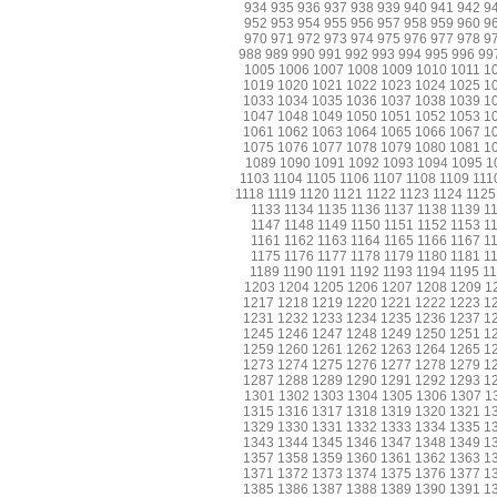
934
935
936
937
938
939
940
941
942
9
952
953
954
955
956
957
958
959
960
9
970
971
972
973
974
975
976
977
978
9
988
989
990
991
992
993
994
995
996
99
1005
1006
1007
1008
1009
1010
1011
1
1019
1020
1021
1022
1023
1024
1025
1
1033
1034
1035
1036
1037
1038
1039
1
1047
1048
1049
1050
1051
1052
1053
1
1061
1062
1063
1064
1065
1066
1067
1
1075
1076
1077
1078
1079
1080
1081
1
1089
1090
1091
1092
1093
1094
1095
1
1103
1104
1105
1106
1107
1108
1109
111
1118
1119
1120
1121
1122
1123
1124
1125
1133
1134
1135
1136
1137
1138
1139
1
1147
1148
1149
1150
1151
1152
1153
1
1161
1162
1163
1164
1165
1166
1167
1
1175
1176
1177
1178
1179
1180
1181
1
1189
1190
1191
1192
1193
1194
1195
1
1203
1204
1205
1206
1207
1208
1209
1
1217
1218
1219
1220
1221
1222
1223
1
1231
1232
1233
1234
1235
1236
1237
1
1245
1246
1247
1248
1249
1250
1251
1
1259
1260
1261
1262
1263
1264
1265
1
1273
1274
1275
1276
1277
1278
1279
1
1287
1288
1289
1290
1291
1292
1293
1
1301
1302
1303
1304
1305
1306
1307
1
1315
1316
1317
1318
1319
1320
1321
1
1329
1330
1331
1332
1333
1334
1335
1
1343
1344
1345
1346
1347
1348
1349
1
1357
1358
1359
1360
1361
1362
1363
1
1371
1372
1373
1374
1375
1376
1377
1
1385
1386
1387
1388
1389
1390
1391
1