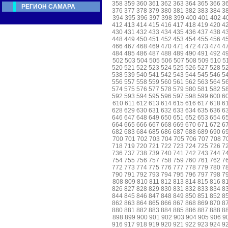
358
359
360
361
362
363
364
365
366
3
РЕГИОН САМАРА
376
377
378
379
380
381
382
383
384
3
394
395
396
397
398
399
400
401
402
4
412
413
414
415
416
417
418
419
420
4
430
431
432
433
434
435
436
437
438
4
448
449
450
451
452
453
454
455
456
4
466
467
468
469
470
471
472
473
474
4
484
485
486
487
488
489
490
491
492
4
502
503
504
505
506
507
508
509
510
5
520
521
522
523
524
525
526
527
528
5
538
539
540
541
542
543
544
545
546
5
556
557
558
559
560
561
562
563
564
5
574
575
576
577
578
579
580
581
582
5
592
593
594
595
596
597
598
599
600
6
610
611
612
613
614
615
616
617
618
6
628
629
630
631
632
633
634
635
636
6
646
647
648
649
650
651
652
653
654
6
664
665
666
667
668
669
670
671
672
6
682
683
684
685
686
687
688
689
690
6
700
701
702
703
704
705
706
707
708
7
718
719
720
721
722
723
724
725
726
7
736
737
738
739
740
741
742
743
744
7
754
755
756
757
758
759
760
761
762
7
772
773
774
775
776
777
778
779
780
7
790
791
792
793
794
795
796
797
798
7
808
809
810
811
812
813
814
815
816
8
826
827
828
829
830
831
832
833
834
8
844
845
846
847
848
849
850
851
852
8
862
863
864
865
866
867
868
869
870
8
880
881
882
883
884
885
886
887
888
8
898
899
900
901
902
903
904
905
906
9
916
917
918
919
920
921
922
923
924
9