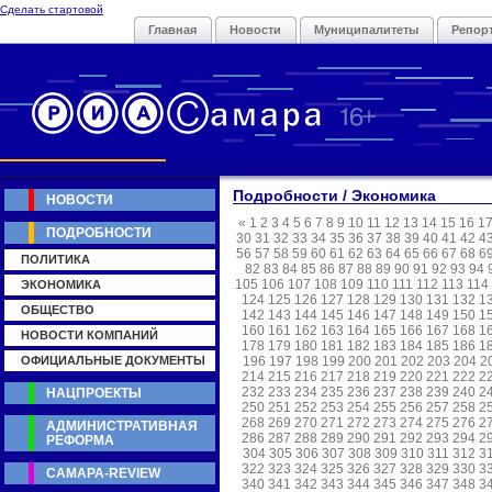
Сделать стартовой
Главная
Новости
Муниципалитеты
Репор
Подробности / Экономика
НОВОСТИ
«
1
2
3
4
5
6
7
8
9
10
11
12
13
14
15
16
1
ПОДРОБНОСТИ
30
31
32
33
34
35
36
37
38
39
40
41
42
4
56
57
58
59
60
61
62
63
64
65
66
67
68
6
ПОЛИТИКА
82
83
84
85
86
87
88
89
90
91
92
93
94
105
106
107
108
109
110
111
112
113
114
ЭКОНОМИКА
124
125
126
127
128
129
130
131
132
1
ОБЩЕСТВО
142
143
144
145
146
147
148
149
150
1
160
161
162
163
164
165
166
167
168
1
НОВОСТИ КОМПАНИЙ
178
179
180
181
182
183
184
185
186
1
ОФИЦИАЛЬНЫЕ ДОКУМЕНТЫ
196
197
198
199
200
201
202
203
204
2
214
215
216
217
218
219
220
221
222
2
232
233
234
235
236
237
238
239
240
2
НАЦПРОЕКТЫ
250
251
252
253
254
255
256
257
258
2
268
269
270
271
272
273
274
275
276
2
АДМИНИСТРАТИВНАЯ
286
287
288
289
290
291
292
293
294
2
РЕФОРМА
304
305
306
307
308
309
310
311
312
3
322
323
324
325
326
327
328
329
330
3
САМАРА-REVIEW
340
341
342
343
344
345
346
347
348
3