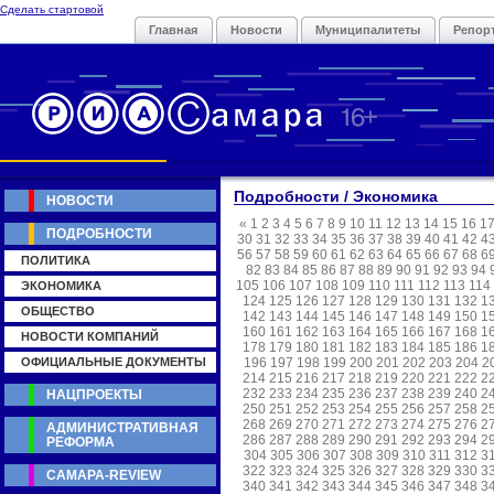
Сделать стартовой
Главная
Новости
Муниципалитеты
Репор
Подробности / Экономика
НОВОСТИ
«
1
2
3
4
5
6
7
8
9
10
11
12
13
14
15
16
1
ПОДРОБНОСТИ
30
31
32
33
34
35
36
37
38
39
40
41
42
4
56
57
58
59
60
61
62
63
64
65
66
67
68
6
ПОЛИТИКА
82
83
84
85
86
87
88
89
90
91
92
93
94
105
106
107
108
109
110
111
112
113
114
ЭКОНОМИКА
124
125
126
127
128
129
130
131
132
1
ОБЩЕСТВО
142
143
144
145
146
147
148
149
150
1
160
161
162
163
164
165
166
167
168
1
НОВОСТИ КОМПАНИЙ
178
179
180
181
182
183
184
185
186
1
ОФИЦИАЛЬНЫЕ ДОКУМЕНТЫ
196
197
198
199
200
201
202
203
204
2
214
215
216
217
218
219
220
221
222
2
232
233
234
235
236
237
238
239
240
2
НАЦПРОЕКТЫ
250
251
252
253
254
255
256
257
258
2
268
269
270
271
272
273
274
275
276
2
АДМИНИСТРАТИВНАЯ
286
287
288
289
290
291
292
293
294
2
РЕФОРМА
304
305
306
307
308
309
310
311
312
3
322
323
324
325
326
327
328
329
330
3
САМАРА-REVIEW
340
341
342
343
344
345
346
347
348
3