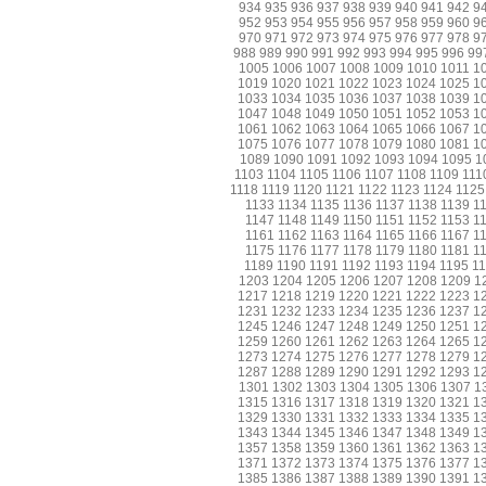
934
935
936
937
938
939
940
941
942
9
952
953
954
955
956
957
958
959
960
9
970
971
972
973
974
975
976
977
978
9
988
989
990
991
992
993
994
995
996
99
1005
1006
1007
1008
1009
1010
1011
1
1019
1020
1021
1022
1023
1024
1025
1
1033
1034
1035
1036
1037
1038
1039
1
1047
1048
1049
1050
1051
1052
1053
1
1061
1062
1063
1064
1065
1066
1067
1
1075
1076
1077
1078
1079
1080
1081
1
1089
1090
1091
1092
1093
1094
1095
1
1103
1104
1105
1106
1107
1108
1109
111
1118
1119
1120
1121
1122
1123
1124
1125
1133
1134
1135
1136
1137
1138
1139
1
1147
1148
1149
1150
1151
1152
1153
1
1161
1162
1163
1164
1165
1166
1167
1
1175
1176
1177
1178
1179
1180
1181
1
1189
1190
1191
1192
1193
1194
1195
1
1203
1204
1205
1206
1207
1208
1209
1
1217
1218
1219
1220
1221
1222
1223
1
1231
1232
1233
1234
1235
1236
1237
1
1245
1246
1247
1248
1249
1250
1251
1
1259
1260
1261
1262
1263
1264
1265
1
1273
1274
1275
1276
1277
1278
1279
1
1287
1288
1289
1290
1291
1292
1293
1
1301
1302
1303
1304
1305
1306
1307
1
1315
1316
1317
1318
1319
1320
1321
1
1329
1330
1331
1332
1333
1334
1335
1
1343
1344
1345
1346
1347
1348
1349
1
1357
1358
1359
1360
1361
1362
1363
1
1371
1372
1373
1374
1375
1376
1377
1
1385
1386
1387
1388
1389
1390
1391
1