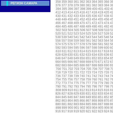
358
359
360
361
362
363
364
365
366
3
РЕГИОН САМАРА
376
377
378
379
380
381
382
383
384
3
394
395
396
397
398
399
400
401
402
4
412
413
414
415
416
417
418
419
420
4
430
431
432
433
434
435
436
437
438
4
448
449
450
451
452
453
454
455
456
4
466
467
468
469
470
471
472
473
474
4
484
485
486
487
488
489
490
491
492
4
502
503
504
505
506
507
508
509
510
5
520
521
522
523
524
525
526
527
528
5
538
539
540
541
542
543
544
545
546
5
556
557
558
559
560
561
562
563
564
5
574
575
576
577
578
579
580
581
582
5
592
593
594
595
596
597
598
599
600
6
610
611
612
613
614
615
616
617
618
6
628
629
630
631
632
633
634
635
636
6
646
647
648
649
650
651
652
653
654
6
664
665
666
667
668
669
670
671
672
6
682
683
684
685
686
687
688
689
690
6
700
701
702
703
704
705
706
707
708
7
718
719
720
721
722
723
724
725
726
7
736
737
738
739
740
741
742
743
744
7
754
755
756
757
758
759
760
761
762
7
772
773
774
775
776
777
778
779
780
7
790
791
792
793
794
795
796
797
798
7
808
809
810
811
812
813
814
815
816
8
826
827
828
829
830
831
832
833
834
8
844
845
846
847
848
849
850
851
852
8
862
863
864
865
866
867
868
869
870
8
880
881
882
883
884
885
886
887
888
8
898
899
900
901
902
903
904
905
906
9
916
917
918
919
920
921
922
923
924
9