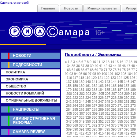
Сделать стартовой
Главная
Новости
Муниципалитеты
Репор
Подробности / Экономика
НОВОСТИ
«
1
2
3
4
5
6
7
8
9
10
11
12
13
14
15
16
17
18
19
ПОДРОБНОСТИ
34
35
36
37
38
39
40
41
42
43
44
45
46
47
48
63
64
65
66
67
68
69
70
71
72
73
74
75
76
77
ПОЛИТИКА
92
93
94
95
96
97
98
99
100
101
102
103
104
1
116
117
118
119
120
121
122
123
124
125
126
ЭКОНОМИКА
137
138
139
140
141
142
143
144
145
146
147
158
159
160
161
162
163
164
165
166
167
168
ОБЩЕСТВО
179
180
181
182
183
184
185
186
187
188
189
НОВОСТИ КОМПАНИЙ
200
201
202
203
204
205
206
207
208
209
210
221
222
223
224
225
226
227
228
229
230
231
ОФИЦИАЛЬНЫЕ ДОКУМЕНТЫ
242
243
244
245
246
247
248
249
250
251
252
263
264
265
266
267
268
269
270
271
272
273
НАЦПРОЕКТЫ
284
285
286
287
288
289
290
291
292
293
294
305
306
307
308
309
310
311
312
313
314
315
326
327
328
329
330
331
332
333
334
335
336
АДМИНИСТРАТИВНАЯ
347
348
349
350
351
352
353
354
355
356
357
РЕФОРМА
368
369
370
371
372
373
374
375
376
377
378
389
390
391
392
393
394
395
396
397
398
399
САМАРА-REVIEW
410
411
412
413
414
415
416
417
418
419
420