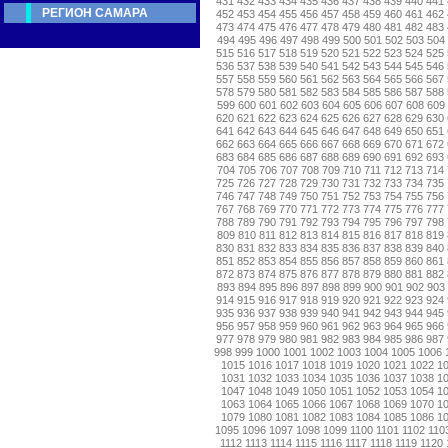
431
432
433
434
435
436
437
438
439
440
441
РЕГИОН САМАРА
452
453
454
455
456
457
458
459
460
461
462
473
474
475
476
477
478
479
480
481
482
483
494
495
496
497
498
499
500
501
502
503
504
515
516
517
518
519
520
521
522
523
524
525
536
537
538
539
540
541
542
543
544
545
546
557
558
559
560
561
562
563
564
565
566
567
578
579
580
581
582
583
584
585
586
587
588
599
600
601
602
603
604
605
606
607
608
609
620
621
622
623
624
625
626
627
628
629
630
641
642
643
644
645
646
647
648
649
650
651
662
663
664
665
666
667
668
669
670
671
672
683
684
685
686
687
688
689
690
691
692
693
704
705
706
707
708
709
710
711
712
713
714
725
726
727
728
729
730
731
732
733
734
735
746
747
748
749
750
751
752
753
754
755
756
767
768
769
770
771
772
773
774
775
776
777
788
789
790
791
792
793
794
795
796
797
798
809
810
811
812
813
814
815
816
817
818
819
830
831
832
833
834
835
836
837
838
839
840
851
852
853
854
855
856
857
858
859
860
861
872
873
874
875
876
877
878
879
880
881
882
893
894
895
896
897
898
899
900
901
902
903
914
915
916
917
918
919
920
921
922
923
924
935
936
937
938
939
940
941
942
943
944
945
956
957
958
959
960
961
962
963
964
965
966
977
978
979
980
981
982
983
984
985
986
987
998
999
1000
1001
1002
1003
1004
1005
1006
1015
1016
1017
1018
1019
1020
1021
1022
1
1031
1032
1033
1034
1035
1036
1037
1038
1
1047
1048
1049
1050
1051
1052
1053
1054
1
1063
1064
1065
1066
1067
1068
1069
1070
1
1079
1080
1081
1082
1083
1084
1085
1086
1
1095
1096
1097
1098
1099
1100
1101
1102
110
1112
1113
1114
1115
1116
1117
1118
1119
1120