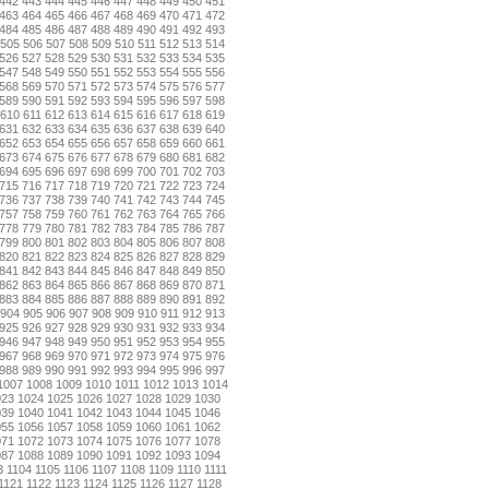
442
443
444
445
446
447
448
449
450
451
463
464
465
466
467
468
469
470
471
472
484
485
486
487
488
489
490
491
492
493
505
506
507
508
509
510
511
512
513
514
526
527
528
529
530
531
532
533
534
535
547
548
549
550
551
552
553
554
555
556
568
569
570
571
572
573
574
575
576
577
589
590
591
592
593
594
595
596
597
598
610
611
612
613
614
615
616
617
618
619
631
632
633
634
635
636
637
638
639
640
652
653
654
655
656
657
658
659
660
661
673
674
675
676
677
678
679
680
681
682
694
695
696
697
698
699
700
701
702
703
715
716
717
718
719
720
721
722
723
724
736
737
738
739
740
741
742
743
744
745
757
758
759
760
761
762
763
764
765
766
778
779
780
781
782
783
784
785
786
787
799
800
801
802
803
804
805
806
807
808
820
821
822
823
824
825
826
827
828
829
841
842
843
844
845
846
847
848
849
850
862
863
864
865
866
867
868
869
870
871
883
884
885
886
887
888
889
890
891
892
904
905
906
907
908
909
910
911
912
913
925
926
927
928
929
930
931
932
933
934
946
947
948
949
950
951
952
953
954
955
967
968
969
970
971
972
973
974
975
976
988
989
990
991
992
993
994
995
996
997
1007
1008
1009
1010
1011
1012
1013
1014
023
1024
1025
1026
1027
1028
1029
1030
039
1040
1041
1042
1043
1044
1045
1046
055
1056
1057
1058
1059
1060
1061
1062
071
1072
1073
1074
1075
1076
1077
1078
087
1088
1089
1090
1091
1092
1093
1094
3
1104
1105
1106
1107
1108
1109
1110
1111
1121
1122
1123
1124
1125
1126
1127
1128