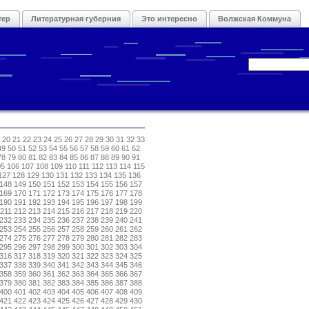
тер
Литературная губерния
Это интересно
Волжская Коммуна
20
21
22
23
24
25
26
27
28
29
30
31
32
33
49
50
51
52
53
54
55
56
57
58
59
60
61
62
78
79
80
81
82
83
84
85
86
87
88
89
90
91
05
106
107
108
109
110
111
112
113
114
115
127
128
129
130
131
132
133
134
135
136
148
149
150
151
152
153
154
155
156
157
169
170
171
172
173
174
175
176
177
178
190
191
192
193
194
195
196
197
198
199
211
212
213
214
215
216
217
218
219
220
232
233
234
235
236
237
238
239
240
241
253
254
255
256
257
258
259
260
261
262
274
275
276
277
278
279
280
281
282
283
295
296
297
298
299
300
301
302
303
304
316
317
318
319
320
321
322
323
324
325
337
338
339
340
341
342
343
344
345
346
358
359
360
361
362
363
364
365
366
367
379
380
381
382
383
384
385
386
387
388
400
401
402
403
404
405
406
407
408
409
421
422
423
424
425
426
427
428
429
430