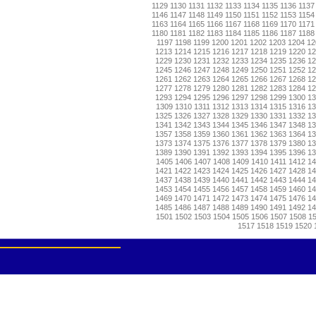
1129
1130
1131
1132
1133
1134
1135
1136
1137
1146
1147
1148
1149
1150
1151
1152
1153
1154
1163
1164
1165
1166
1167
1168
1169
1170
1171
1180
1181
1182
1183
1184
1185
1186
1187
1188
1197
1198
1199
1200
1201
1202
1203
1204
12
1213
1214
1215
1216
1217
1218
1219
1220
1
1229
1230
1231
1232
1233
1234
1235
1236
1
1245
1246
1247
1248
1249
1250
1251
1252
1
1261
1262
1263
1264
1265
1266
1267
1268
1
1277
1278
1279
1280
1281
1282
1283
1284
1
1293
1294
1295
1296
1297
1298
1299
1300
1
1309
1310
1311
1312
1313
1314
1315
1316
13
1325
1326
1327
1328
1329
1330
1331
1332
1
1341
1342
1343
1344
1345
1346
1347
1348
1
1357
1358
1359
1360
1361
1362
1363
1364
1
1373
1374
1375
1376
1377
1378
1379
1380
1
1389
1390
1391
1392
1393
1394
1395
1396
1
1405
1406
1407
1408
1409
1410
1411
1412
14
1421
1422
1423
1424
1425
1426
1427
1428
1
1437
1438
1439
1440
1441
1442
1443
1444
1
1453
1454
1455
1456
1457
1458
1459
1460
1
1469
1470
1471
1472
1473
1474
1475
1476
1
1485
1486
1487
1488
1489
1490
1491
1492
1
1501
1502
1503
1504
1505
1506
1507
1508
1
1517
1518
1519
1520