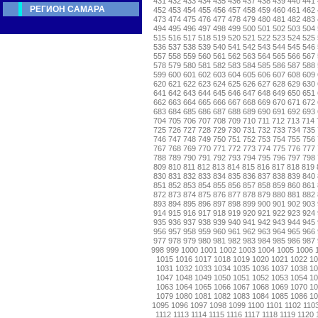
431
432
433
434
435
436
437
438
439
440
441
РЕГИОН САМАРА
452
453
454
455
456
457
458
459
460
461
462
473
474
475
476
477
478
479
480
481
482
483
494
495
496
497
498
499
500
501
502
503
504
515
516
517
518
519
520
521
522
523
524
525
536
537
538
539
540
541
542
543
544
545
546
557
558
559
560
561
562
563
564
565
566
567
578
579
580
581
582
583
584
585
586
587
588
599
600
601
602
603
604
605
606
607
608
609
620
621
622
623
624
625
626
627
628
629
630
641
642
643
644
645
646
647
648
649
650
651
662
663
664
665
666
667
668
669
670
671
672
683
684
685
686
687
688
689
690
691
692
693
704
705
706
707
708
709
710
711
712
713
714
725
726
727
728
729
730
731
732
733
734
735
746
747
748
749
750
751
752
753
754
755
756
767
768
769
770
771
772
773
774
775
776
777
788
789
790
791
792
793
794
795
796
797
798
809
810
811
812
813
814
815
816
817
818
819
830
831
832
833
834
835
836
837
838
839
840
851
852
853
854
855
856
857
858
859
860
861
872
873
874
875
876
877
878
879
880
881
882
893
894
895
896
897
898
899
900
901
902
903
914
915
916
917
918
919
920
921
922
923
924
935
936
937
938
939
940
941
942
943
944
945
956
957
958
959
960
961
962
963
964
965
966
977
978
979
980
981
982
983
984
985
986
987
998
999
1000
1001
1002
1003
1004
1005
1006
1015
1016
1017
1018
1019
1020
1021
1022
1
1031
1032
1033
1034
1035
1036
1037
1038
1
1047
1048
1049
1050
1051
1052
1053
1054
1
1063
1064
1065
1066
1067
1068
1069
1070
1
1079
1080
1081
1082
1083
1084
1085
1086
1
1095
1096
1097
1098
1099
1100
1101
1102
110
1112
1113
1114
1115
1116
1117
1118
1119
1120