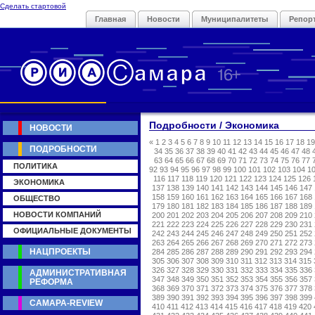
Сделать стартовой
Главная
Новости
Муниципалитеты
Репор
Подробности / Экономика
НОВОСТИ
«
1
2
3
4
5
6
7
8
9
10
11
12
13
14
15
16
17
18
19
ПОДРОБНОСТИ
34
35
36
37
38
39
40
41
42
43
44
45
46
47
48
63
64
65
66
67
68
69
70
71
72
73
74
75
76
77
ПОЛИТИКА
92
93
94
95
96
97
98
99
100
101
102
103
104
1
116
117
118
119
120
121
122
123
124
125
126
ЭКОНОМИКА
137
138
139
140
141
142
143
144
145
146
147
158
159
160
161
162
163
164
165
166
167
168
ОБЩЕСТВО
179
180
181
182
183
184
185
186
187
188
189
НОВОСТИ КОМПАНИЙ
200
201
202
203
204
205
206
207
208
209
210
221
222
223
224
225
226
227
228
229
230
231
ОФИЦИАЛЬНЫЕ ДОКУМЕНТЫ
242
243
244
245
246
247
248
249
250
251
252
263
264
265
266
267
268
269
270
271
272
273
НАЦПРОЕКТЫ
284
285
286
287
288
289
290
291
292
293
294
305
306
307
308
309
310
311
312
313
314
315
326
327
328
329
330
331
332
333
334
335
336
АДМИНИСТРАТИВНАЯ
347
348
349
350
351
352
353
354
355
356
357
РЕФОРМА
368
369
370
371
372
373
374
375
376
377
378
389
390
391
392
393
394
395
396
397
398
399
САМАРА-REVIEW
410
411
412
413
414
415
416
417
418
419
420