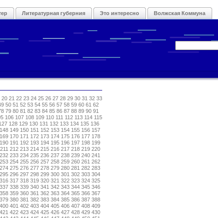
тер
Литературная губерния
Это интересно
Волжская Коммуна
20
21
22
23
24
25
26
27
28
29
30
31
32
33
49
50
51
52
53
54
55
56
57
58
59
60
61
62
78
79
80
81
82
83
84
85
86
87
88
89
90
91
05
106
107
108
109
110
111
112
113
114
115
127
128
129
130
131
132
133
134
135
136
148
149
150
151
152
153
154
155
156
157
169
170
171
172
173
174
175
176
177
178
190
191
192
193
194
195
196
197
198
199
211
212
213
214
215
216
217
218
219
220
232
233
234
235
236
237
238
239
240
241
253
254
255
256
257
258
259
260
261
262
274
275
276
277
278
279
280
281
282
283
295
296
297
298
299
300
301
302
303
304
316
317
318
319
320
321
322
323
324
325
337
338
339
340
341
342
343
344
345
346
358
359
360
361
362
363
364
365
366
367
379
380
381
382
383
384
385
386
387
388
400
401
402
403
404
405
406
407
408
409
421
422
423
424
425
426
427
428
429
430