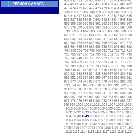
431
432
433
434
435
436
437
438
439
440
441
РЕГИОН САМАРА
452
453
454
455
456
457
458
459
460
461
462
473
474
475
476
477
478
479
480
481
482
483
494
495
496
497
498
499
500
501
502
503
504
515
516
517
518
519
520
521
522
523
524
525
536
537
538
539
540
541
542
543
544
545
546
557
558
559
560
561
562
563
564
565
566
567
578
579
580
581
582
583
584
585
586
587
588
599
600
601
602
603
604
605
606
607
608
609
620
621
622
623
624
625
626
627
628
629
630
641
642
643
644
645
646
647
648
649
650
651
662
663
664
665
666
667
668
669
670
671
672
683
684
685
686
687
688
689
690
691
692
693
704
705
706
707
708
709
710
711
712
713
714
725
726
727
728
729
730
731
732
733
734
735
746
747
748
749
750
751
752
753
754
755
756
767
768
769
770
771
772
773
774
775
776
777
788
789
790
791
792
793
794
795
796
797
798
809
810
811
812
813
814
815
816
817
818
819
830
831
832
833
834
835
836
837
838
839
840
851
852
853
854
855
856
857
858
859
860
861
872
873
874
875
876
877
878
879
880
881
882
893
894
895
896
897
898
899
900
901
902
903
914
915
916
917
918
919
920
921
922
923
924
935
936
937
938
939
940
941
942
943
944
945
956
957
958
959
960
961
962
963
964
965
966
977
978
979
980
981
982
983
984
985
986
987
998
999
1000
1001
1002
1003
1004
1005
1006
1015
1016
1017
1018
1019
1020
1021
1022
1
1031
1032
1033
1034
1035
1036
1037
1038
1
1047
1048
1049
1050
1051
1052
1053
1054
1
1063
1064
1065
1066
1067
1068
1069
1070
1
1079
1080
1081
1082
1083
1084
1085
1086
1
1095
1096
1097
1098
1099
1100
1101
1102
110
1112
1113
1114
1115
1116
1117
1118
1119
1120