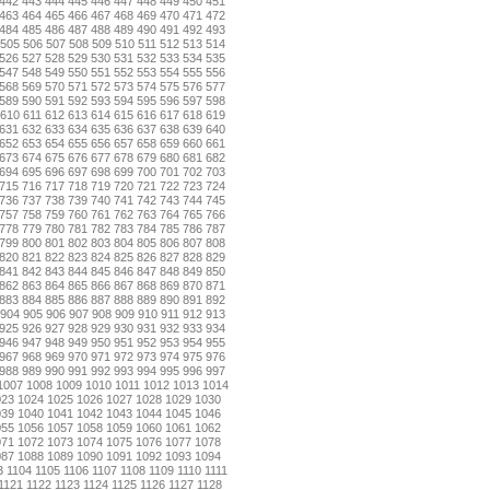
442
443
444
445
446
447
448
449
450
451
463
464
465
466
467
468
469
470
471
472
484
485
486
487
488
489
490
491
492
493
505
506
507
508
509
510
511
512
513
514
526
527
528
529
530
531
532
533
534
535
547
548
549
550
551
552
553
554
555
556
568
569
570
571
572
573
574
575
576
577
589
590
591
592
593
594
595
596
597
598
610
611
612
613
614
615
616
617
618
619
631
632
633
634
635
636
637
638
639
640
652
653
654
655
656
657
658
659
660
661
673
674
675
676
677
678
679
680
681
682
694
695
696
697
698
699
700
701
702
703
715
716
717
718
719
720
721
722
723
724
736
737
738
739
740
741
742
743
744
745
757
758
759
760
761
762
763
764
765
766
778
779
780
781
782
783
784
785
786
787
799
800
801
802
803
804
805
806
807
808
820
821
822
823
824
825
826
827
828
829
841
842
843
844
845
846
847
848
849
850
862
863
864
865
866
867
868
869
870
871
883
884
885
886
887
888
889
890
891
892
904
905
906
907
908
909
910
911
912
913
925
926
927
928
929
930
931
932
933
934
946
947
948
949
950
951
952
953
954
955
967
968
969
970
971
972
973
974
975
976
988
989
990
991
992
993
994
995
996
997
1007
1008
1009
1010
1011
1012
1013
1014
023
1024
1025
1026
1027
1028
1029
1030
039
1040
1041
1042
1043
1044
1045
1046
055
1056
1057
1058
1059
1060
1061
1062
071
1072
1073
1074
1075
1076
1077
1078
087
1088
1089
1090
1091
1092
1093
1094
3
1104
1105
1106
1107
1108
1109
1110
1111
1121
1122
1123
1124
1125
1126
1127
1128