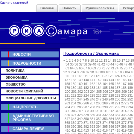
Сделать стартовой
Главная
Новости
Муниципалитеты
Репор
Подробности / Экономика
НОВОСТИ
«
1
2
3
4
5
6
7
8
9
10
11
12
13
14
15
16
17
18
19
ПОДРОБНОСТИ
34
35
36
37
38
39
40
41
42
43
44
45
46
47
48
63
64
65
66
67
68
69
70
71
72
73
74
75
76
77
ПОЛИТИКА
92
93
94
95
96
97
98
99
100
101
102
103
104
1
116
117
118
119
120
121
122
123
124
125
126
ЭКОНОМИКА
137
138
139
140
141
142
143
144
145
146
147
158
159
160
161
162
163
164
165
166
167
168
ОБЩЕСТВО
179
180
181
182
183
184
185
186
187
188
189
НОВОСТИ КОМПАНИЙ
200
201
202
203
204
205
206
207
208
209
210
221
222
223
224
225
226
227
228
229
230
231
ОФИЦИАЛЬНЫЕ ДОКУМЕНТЫ
242
243
244
245
246
247
248
249
250
251
252
263
264
265
266
267
268
269
270
271
272
273
НАЦПРОЕКТЫ
284
285
286
287
288
289
290
291
292
293
294
305
306
307
308
309
310
311
312
313
314
315
326
327
328
329
330
331
332
333
334
335
336
АДМИНИСТРАТИВНАЯ
347
348
349
350
351
352
353
354
355
356
357
РЕФОРМА
368
369
370
371
372
373
374
375
376
377
378
389
390
391
392
393
394
395
396
397
398
399
САМАРА-REVIEW
410
411
412
413
414
415
416
417
418
419
420