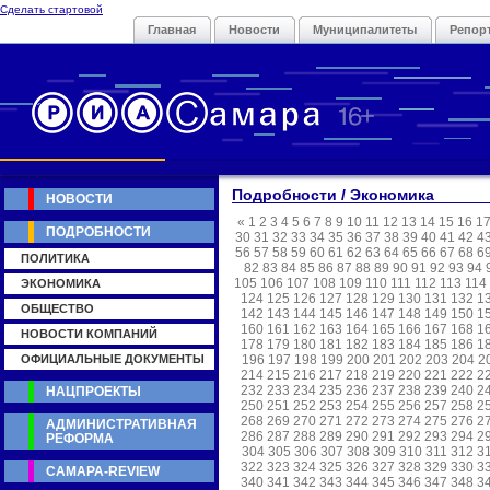
Сделать стартовой
Главная
Новости
Муниципалитеты
Репор
Подробности / Экономика
НОВОСТИ
«
1
2
3
4
5
6
7
8
9
10
11
12
13
14
15
16
1
ПОДРОБНОСТИ
30
31
32
33
34
35
36
37
38
39
40
41
42
4
56
57
58
59
60
61
62
63
64
65
66
67
68
6
ПОЛИТИКА
82
83
84
85
86
87
88
89
90
91
92
93
94
105
106
107
108
109
110
111
112
113
114
ЭКОНОМИКА
124
125
126
127
128
129
130
131
132
1
ОБЩЕСТВО
142
143
144
145
146
147
148
149
150
1
160
161
162
163
164
165
166
167
168
1
НОВОСТИ КОМПАНИЙ
178
179
180
181
182
183
184
185
186
1
ОФИЦИАЛЬНЫЕ ДОКУМЕНТЫ
196
197
198
199
200
201
202
203
204
2
214
215
216
217
218
219
220
221
222
2
232
233
234
235
236
237
238
239
240
2
НАЦПРОЕКТЫ
250
251
252
253
254
255
256
257
258
2
268
269
270
271
272
273
274
275
276
2
АДМИНИСТРАТИВНАЯ
286
287
288
289
290
291
292
293
294
2
РЕФОРМА
304
305
306
307
308
309
310
311
312
3
322
323
324
325
326
327
328
329
330
3
САМАРА-REVIEW
340
341
342
343
344
345
346
347
348
3