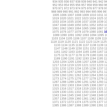
934
935
936
937
938
939
940
941
942
9
952
953
954
955
956
957
958
959
960
9
970
971
972
973
974
975
976
977
978
9
988
989
990
991
992
993
994
995
996
99
1005
1006
1007
1008
1009
1010
1011
1
1019
1020
1021
1022
1023
1024
1025
1
1033
1034
1035
1036
1037
1038
1039
1
1047
1048
1049
1050
1051
1052
1053
1
1061
1062
1063
1064
1065
1066
1067
1
1075
1076
1077
1078
1079
1080
1081
1
1089
1090
1091
1092
1093
1094
1095
1
1103
1104
1105
1106
1107
1108
1109
111
1118
1119
1120
1121
1122
1123
1124
1125
1133
1134
1135
1136
1137
1138
1139
1
1147
1148
1149
1150
1151
1152
1153
1
1161
1162
1163
1164
1165
1166
1167
1
1175
1176
1177
1178
1179
1180
1181
1
1189
1190
1191
1192
1193
1194
1195
1
1203
1204
1205
1206
1207
1208
1209
1
1217
1218
1219
1220
1221
1222
1223
1
1231
1232
1233
1234
1235
1236
1237
1
1245
1246
1247
1248
1249
1250
1251
1
1259
1260
1261
1262
1263
1264
1265
1
1273
1274
1275
1276
1277
1278
1279
1
1287
1288
1289
1290
1291
1292
1293
1
1301
1302
1303
1304
1305
1306
1307
1
1315
1316
1317
1318
1319
1320
1321
1
1329
1330
1331
1332
1333
1334
1335
1
1343
1344
1345
1346
1347
1348
1349
1
1357
1358
1359
1360
1361
1362
1363
1
1371
1372
1373
1374
1375
1376
1377
1
1385
1386
1387
1388
1389
1390
1391
1