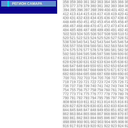
358
359
360
361
362
363
364
365
366
3
РЕГИОН САМАРА
376
377
378
379
380
381
382
383
384
3
394
395
396
397
398
399
400
401
402
4
412
413
414
415
416
417
418
419
420
4
430
431
432
433
434
435
436
437
438
4
448
449
450
451
452
453
454
455
456
4
466
467
468
469
470
471
472
473
474
4
484
485
486
487
488
489
490
491
492
4
502
503
504
505
506
507
508
509
510
5
520
521
522
523
524
525
526
527
528
5
538
539
540
541
542
543
544
545
546
5
556
557
558
559
560
561
562
563
564
5
574
575
576
577
578
579
580
581
582
5
592
593
594
595
596
597
598
599
600
6
610
611
612
613
614
615
616
617
618
6
628
629
630
631
632
633
634
635
636
6
646
647
648
649
650
651
652
653
654
6
664
665
666
667
668
669
670
671
672
6
682
683
684
685
686
687
688
689
690
6
700
701
702
703
704
705
706
707
708
7
718
719
720
721
722
723
724
725
726
7
736
737
738
739
740
741
742
743
744
7
754
755
756
757
758
759
760
761
762
7
772
773
774
775
776
777
778
779
780
7
790
791
792
793
794
795
796
797
798
7
808
809
810
811
812
813
814
815
816
8
826
827
828
829
830
831
832
833
834
8
844
845
846
847
848
849
850
851
852
8
862
863
864
865
866
867
868
869
870
8
880
881
882
883
884
885
886
887
888
8
898
899
900
901
902
903
904
905
906
9
916
917
918
919
920
921
922
923
924
9