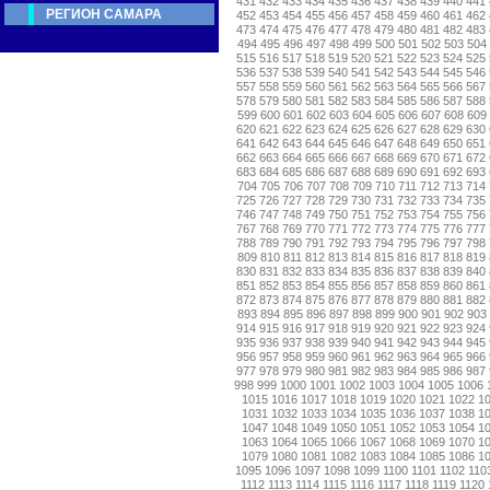
431
432
433
434
435
436
437
438
439
440
441
РЕГИОН САМАРА
452
453
454
455
456
457
458
459
460
461
462
473
474
475
476
477
478
479
480
481
482
483
494
495
496
497
498
499
500
501
502
503
504
515
516
517
518
519
520
521
522
523
524
525
536
537
538
539
540
541
542
543
544
545
546
557
558
559
560
561
562
563
564
565
566
567
578
579
580
581
582
583
584
585
586
587
588
599
600
601
602
603
604
605
606
607
608
609
620
621
622
623
624
625
626
627
628
629
630
641
642
643
644
645
646
647
648
649
650
651
662
663
664
665
666
667
668
669
670
671
672
683
684
685
686
687
688
689
690
691
692
693
704
705
706
707
708
709
710
711
712
713
714
725
726
727
728
729
730
731
732
733
734
735
746
747
748
749
750
751
752
753
754
755
756
767
768
769
770
771
772
773
774
775
776
777
788
789
790
791
792
793
794
795
796
797
798
809
810
811
812
813
814
815
816
817
818
819
830
831
832
833
834
835
836
837
838
839
840
851
852
853
854
855
856
857
858
859
860
861
872
873
874
875
876
877
878
879
880
881
882
893
894
895
896
897
898
899
900
901
902
903
914
915
916
917
918
919
920
921
922
923
924
935
936
937
938
939
940
941
942
943
944
945
956
957
958
959
960
961
962
963
964
965
966
977
978
979
980
981
982
983
984
985
986
987
998
999
1000
1001
1002
1003
1004
1005
1006
1015
1016
1017
1018
1019
1020
1021
1022
1
1031
1032
1033
1034
1035
1036
1037
1038
1
1047
1048
1049
1050
1051
1052
1053
1054
1
1063
1064
1065
1066
1067
1068
1069
1070
1
1079
1080
1081
1082
1083
1084
1085
1086
1
1095
1096
1097
1098
1099
1100
1101
1102
110
1112
1113
1114
1115
1116
1117
1118
1119
1120