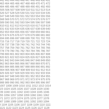
442
443
444
445
446
447
448
449
450
451
463
464
465
466
467
468
469
470
471
472
484
485
486
487
488
489
490
491
492
493
505
506
507
508
509
510
511
512
513
514
526
527
528
529
530
531
532
533
534
535
547
548
549
550
551
552
553
554
555
556
568
569
570
571
572
573
574
575
576
577
589
590
591
592
593
594
595
596
597
598
610
611
612
613
614
615
616
617
618
619
631
632
633
634
635
636
637
638
639
640
652
653
654
655
656
657
658
659
660
661
673
674
675
676
677
678
679
680
681
682
694
695
696
697
698
699
700
701
702
703
715
716
717
718
719
720
721
722
723
724
736
737
738
739
740
741
742
743
744
745
757
758
759
760
761
762
763
764
765
766
778
779
780
781
782
783
784
785
786
787
799
800
801
802
803
804
805
806
807
808
820
821
822
823
824
825
826
827
828
829
841
842
843
844
845
846
847
848
849
850
862
863
864
865
866
867
868
869
870
871
883
884
885
886
887
888
889
890
891
892
904
905
906
907
908
909
910
911
912
913
925
926
927
928
929
930
931
932
933
934
946
947
948
949
950
951
952
953
954
955
967
968
969
970
971
972
973
974
975
976
988
989
990
991
992
993
994
995
996
997
1007
1008
1009
1010
1011
1012
1013
1014
023
1024
1025
1026
1027
1028
1029
1030
039
1040
1041
1042
1043
1044
1045
1046
055
1056
1057
1058
1059
1060
1061
1062
071
1072
1073
1074
1075
1076
1077
1078
087
1088
1089
1090
1091
1092
1093
1094
3
1104
1105
1106
1107
1108
1109
1110
1111
1121
1122
1123
1124
1125
1126
1127
1128