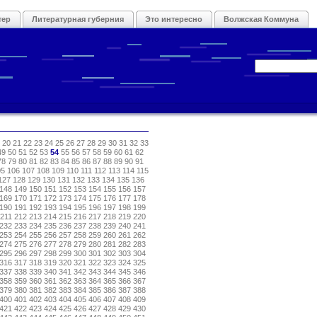
тер
Литературная губерния
Это интересно
Волжская Коммуна
20
21
22
23
24
25
26
27
28
29
30
31
32
33
49
50
51
52
53
54
55
56
57
58
59
60
61
62
78
79
80
81
82
83
84
85
86
87
88
89
90
91
05
106
107
108
109
110
111
112
113
114
115
127
128
129
130
131
132
133
134
135
136
148
149
150
151
152
153
154
155
156
157
169
170
171
172
173
174
175
176
177
178
190
191
192
193
194
195
196
197
198
199
211
212
213
214
215
216
217
218
219
220
232
233
234
235
236
237
238
239
240
241
253
254
255
256
257
258
259
260
261
262
274
275
276
277
278
279
280
281
282
283
295
296
297
298
299
300
301
302
303
304
316
317
318
319
320
321
322
323
324
325
337
338
339
340
341
342
343
344
345
346
358
359
360
361
362
363
364
365
366
367
379
380
381
382
383
384
385
386
387
388
400
401
402
403
404
405
406
407
408
409
421
422
423
424
425
426
427
428
429
430