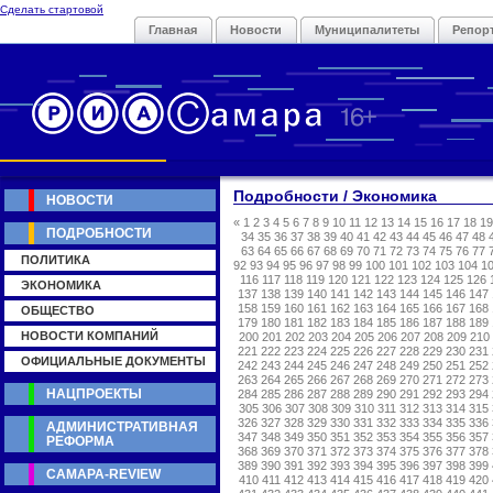
Сделать стартовой
Главная
Новости
Муниципалитеты
Репор
Подробности / Экономика
НОВОСТИ
«
1
2
3
4
5
6
7
8
9
10
11
12
13
14
15
16
17
18
19
ПОДРОБНОСТИ
34
35
36
37
38
39
40
41
42
43
44
45
46
47
48
63
64
65
66
67
68
69
70
71
72
73
74
75
76
77
ПОЛИТИКА
92
93
94
95
96
97
98
99
100
101
102
103
104
1
116
117
118
119
120
121
122
123
124
125
126
ЭКОНОМИКА
137
138
139
140
141
142
143
144
145
146
147
158
159
160
161
162
163
164
165
166
167
168
ОБЩЕСТВО
179
180
181
182
183
184
185
186
187
188
189
НОВОСТИ КОМПАНИЙ
200
201
202
203
204
205
206
207
208
209
210
221
222
223
224
225
226
227
228
229
230
231
ОФИЦИАЛЬНЫЕ ДОКУМЕНТЫ
242
243
244
245
246
247
248
249
250
251
252
263
264
265
266
267
268
269
270
271
272
273
НАЦПРОЕКТЫ
284
285
286
287
288
289
290
291
292
293
294
305
306
307
308
309
310
311
312
313
314
315
326
327
328
329
330
331
332
333
334
335
336
АДМИНИСТРАТИВНАЯ
347
348
349
350
351
352
353
354
355
356
357
РЕФОРМА
368
369
370
371
372
373
374
375
376
377
378
389
390
391
392
393
394
395
396
397
398
399
САМАРА-REVIEW
410
411
412
413
414
415
416
417
418
419
420