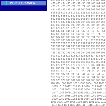
431
432
433
434
435
436
437
438
439
440
441
РЕГИОН САМАРА
452
453
454
455
456
457
458
459
460
461
462
473
474
475
476
477
478
479
480
481
482
483
494
495
496
497
498
499
500
501
502
503
504
515
516
517
518
519
520
521
522
523
524
525
536
537
538
539
540
541
542
543
544
545
546
557
558
559
560
561
562
563
564
565
566
567
578
579
580
581
582
583
584
585
586
587
588
599
600
601
602
603
604
605
606
607
608
609
620
621
622
623
624
625
626
627
628
629
630
641
642
643
644
645
646
647
648
649
650
651
662
663
664
665
666
667
668
669
670
671
672
683
684
685
686
687
688
689
690
691
692
693
704
705
706
707
708
709
710
711
712
713
714
725
726
727
728
729
730
731
732
733
734
735
746
747
748
749
750
751
752
753
754
755
756
767
768
769
770
771
772
773
774
775
776
777
788
789
790
791
792
793
794
795
796
797
798
809
810
811
812
813
814
815
816
817
818
819
830
831
832
833
834
835
836
837
838
839
840
851
852
853
854
855
856
857
858
859
860
861
872
873
874
875
876
877
878
879
880
881
882
893
894
895
896
897
898
899
900
901
902
903
914
915
916
917
918
919
920
921
922
923
924
935
936
937
938
939
940
941
942
943
944
945
956
957
958
959
960
961
962
963
964
965
966
977
978
979
980
981
982
983
984
985
986
987
998
999
1000
1001
1002
1003
1004
1005
1006
1015
1016
1017
1018
1019
1020
1021
1022
1
1031
1032
1033
1034
1035
1036
1037
1038
1
1047
1048
1049
1050
1051
1052
1053
1054
1
1063
1064
1065
1066
1067
1068
1069
1070
1
1079
1080
1081
1082
1083
1084
1085
1086
1
1095
1096
1097
1098
1099
1100
1101
1102
110
1112
1113
1114
1115
1116
1117
1118
1119
1120