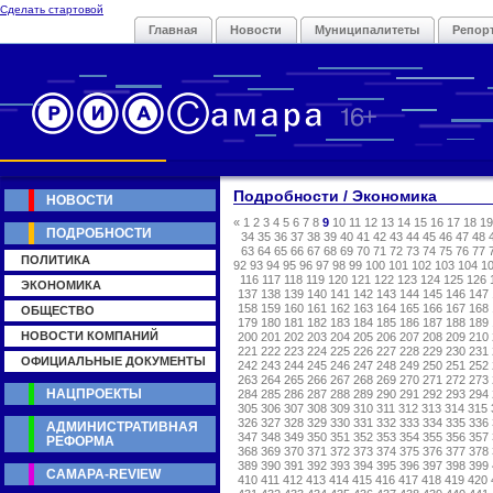
Сделать стартовой
Главная
Новости
Муниципалитеты
Репор
Подробности / Экономика
НОВОСТИ
«
1
2
3
4
5
6
7
8
9
10
11
12
13
14
15
16
17
18
19
ПОДРОБНОСТИ
34
35
36
37
38
39
40
41
42
43
44
45
46
47
48
63
64
65
66
67
68
69
70
71
72
73
74
75
76
77
ПОЛИТИКА
92
93
94
95
96
97
98
99
100
101
102
103
104
1
116
117
118
119
120
121
122
123
124
125
126
ЭКОНОМИКА
137
138
139
140
141
142
143
144
145
146
147
158
159
160
161
162
163
164
165
166
167
168
ОБЩЕСТВО
179
180
181
182
183
184
185
186
187
188
189
НОВОСТИ КОМПАНИЙ
200
201
202
203
204
205
206
207
208
209
210
221
222
223
224
225
226
227
228
229
230
231
ОФИЦИАЛЬНЫЕ ДОКУМЕНТЫ
242
243
244
245
246
247
248
249
250
251
252
263
264
265
266
267
268
269
270
271
272
273
НАЦПРОЕКТЫ
284
285
286
287
288
289
290
291
292
293
294
305
306
307
308
309
310
311
312
313
314
315
326
327
328
329
330
331
332
333
334
335
336
АДМИНИСТРАТИВНАЯ
347
348
349
350
351
352
353
354
355
356
357
РЕФОРМА
368
369
370
371
372
373
374
375
376
377
378
389
390
391
392
393
394
395
396
397
398
399
САМАРА-REVIEW
410
411
412
413
414
415
416
417
418
419
420