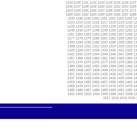
1129
1130
1131
1132
1133
1134
1135
1136
1137
1146
1147
1148
1149
1150
1151
1152
1153
1154
1163
1164
1165
1166
1167
1168
1169
1170
1171
1180
1181
1182
1183
1184
1185
1186
1187
1188
1197
1198
1199
1200
1201
1202
1203
1204
12
1213
1214
1215
1216
1217
1218
1219
1220
1
1229
1230
1231
1232
1233
1234
1235
1236
1
1245
1246
1247
1248
1249
1250
1251
1252
1
1261
1262
1263
1264
1265
1266
1267
1268
1
1277
1278
1279
1280
1281
1282
1283
1284
1
1293
1294
1295
1296
1297
1298
1299
1300
1
1309
1310
1311
1312
1313
1314
1315
1316
13
1325
1326
1327
1328
1329
1330
1331
1332
1
1341
1342
1343
1344
1345
1346
1347
1348
1
1357
1358
1359
1360
1361
1362
1363
1364
1
1373
1374
1375
1376
1377
1378
1379
1380
1
1389
1390
1391
1392
1393
1394
1395
1396
1
1405
1406
1407
1408
1409
1410
1411
1412
14
1421
1422
1423
1424
1425
1426
1427
1428
1
1437
1438
1439
1440
1441
1442
1443
1444
1
1453
1454
1455
1456
1457
1458
1459
1460
1
1469
1470
1471
1472
1473
1474
1475
1476
1
1485
1486
1487
1488
1489
1490
1491
1492
1
1501
1502
1503
1504
1505
1506
1507
1508
1
1517
1518
1519
1520