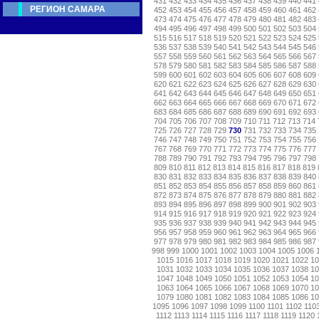
431
432
433
434
435
436
437
438
439
440
441
РЕГИОН САМАРА
452
453
454
455
456
457
458
459
460
461
462
473
474
475
476
477
478
479
480
481
482
483
494
495
496
497
498
499
500
501
502
503
504
515
516
517
518
519
520
521
522
523
524
525
536
537
538
539
540
541
542
543
544
545
546
557
558
559
560
561
562
563
564
565
566
567
578
579
580
581
582
583
584
585
586
587
588
599
600
601
602
603
604
605
606
607
608
609
620
621
622
623
624
625
626
627
628
629
630
641
642
643
644
645
646
647
648
649
650
651
662
663
664
665
666
667
668
669
670
671
672
683
684
685
686
687
688
689
690
691
692
693
704
705
706
707
708
709
710
711
712
713
714
725
726
727
728
729
730
731
732
733
734
735
746
747
748
749
750
751
752
753
754
755
756
767
768
769
770
771
772
773
774
775
776
777
788
789
790
791
792
793
794
795
796
797
798
809
810
811
812
813
814
815
816
817
818
819
830
831
832
833
834
835
836
837
838
839
840
851
852
853
854
855
856
857
858
859
860
861
872
873
874
875
876
877
878
879
880
881
882
893
894
895
896
897
898
899
900
901
902
903
914
915
916
917
918
919
920
921
922
923
924
935
936
937
938
939
940
941
942
943
944
945
956
957
958
959
960
961
962
963
964
965
966
977
978
979
980
981
982
983
984
985
986
987
998
999
1000
1001
1002
1003
1004
1005
1006
1015
1016
1017
1018
1019
1020
1021
1022
1
1031
1032
1033
1034
1035
1036
1037
1038
1
1047
1048
1049
1050
1051
1052
1053
1054
1
1063
1064
1065
1066
1067
1068
1069
1070
1
1079
1080
1081
1082
1083
1084
1085
1086
1
1095
1096
1097
1098
1099
1100
1101
1102
110
1112
1113
1114
1115
1116
1117
1118
1119
1120