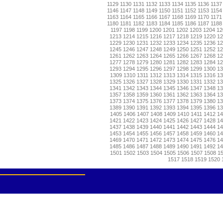
1129
1130
1131
1132
1133
1134
1135
1136
1137
1146
1147
1148
1149
1150
1151
1152
1153
1154
1163
1164
1165
1166
1167
1168
1169
1170
1171
1180
1181
1182
1183
1184
1185
1186
1187
1188
1197
1198
1199
1200
1201
1202
1203
1204
12
1213
1214
1215
1216
1217
1218
1219
1220
1
1229
1230
1231
1232
1233
1234
1235
1236
1
1245
1246
1247
1248
1249
1250
1251
1252
1
1261
1262
1263
1264
1265
1266
1267
1268
1
1277
1278
1279
1280
1281
1282
1283
1284
1
1293
1294
1295
1296
1297
1298
1299
1300
1
1309
1310
1311
1312
1313
1314
1315
1316
13
1325
1326
1327
1328
1329
1330
1331
1332
1
1341
1342
1343
1344
1345
1346
1347
1348
1
1357
1358
1359
1360
1361
1362
1363
1364
1
1373
1374
1375
1376
1377
1378
1379
1380
1
1389
1390
1391
1392
1393
1394
1395
1396
1
1405
1406
1407
1408
1409
1410
1411
1412
14
1421
1422
1423
1424
1425
1426
1427
1428
1
1437
1438
1439
1440
1441
1442
1443
1444
1
1453
1454
1455
1456
1457
1458
1459
1460
1
1469
1470
1471
1472
1473
1474
1475
1476
1
1485
1486
1487
1488
1489
1490
1491
1492
1
1501
1502
1503
1504
1505
1506
1507
1508
1
1517
1518
1519
1520