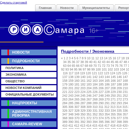
Сделать стартовой
Главная
Новости
Муниципалитеты
Репор
Подробности / Экономика
НОВОСТИ
«
1
2
3
4
5
6
7
8
9
10
11
12
13
14
15
16
17
18
19
ПОДРОБНОСТИ
34
35
36
37
38
39
40
41
42
43
44
45
46
47
48
63
64
65
66
67
68
69
70
71
72
73
74
75
76
77
ПОЛИТИКА
92
93
94
95
96
97
98
99
100
101
102
103
104
1
116
117
118
119
120
121
122
123
124
125
126
ЭКОНОМИКА
137
138
139
140
141
142
143
144
145
146
147
158
159
160
161
162
163
164
165
166
167
168
ОБЩЕСТВО
179
180
181
182
183
184
185
186
187
188
189
НОВОСТИ КОМПАНИЙ
200
201
202
203
204
205
206
207
208
209
210
221
222
223
224
225
226
227
228
229
230
231
ОФИЦИАЛЬНЫЕ ДОКУМЕНТЫ
242
243
244
245
246
247
248
249
250
251
252
263
264
265
266
267
268
269
270
271
272
273
НАЦПРОЕКТЫ
284
285
286
287
288
289
290
291
292
293
294
305
306
307
308
309
310
311
312
313
314
315
326
327
328
329
330
331
332
333
334
335
336
АДМИНИСТРАТИВНАЯ
347
348
349
350
351
352
353
354
355
356
357
РЕФОРМА
368
369
370
371
372
373
374
375
376
377
378
389
390
391
392
393
394
395
396
397
398
399
САМАРА-REVIEW
410
411
412
413
414
415
416
417
418
419
420