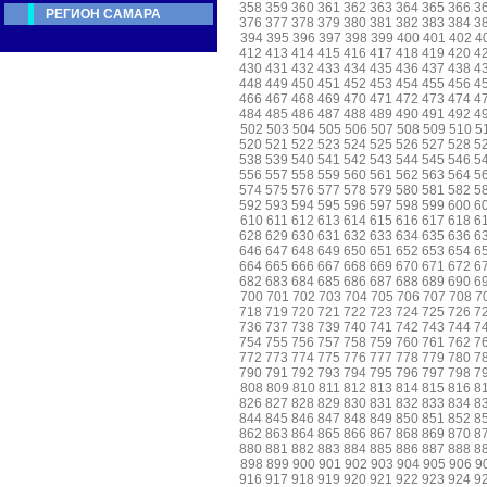
358
359
360
361
362
363
364
365
366
3
РЕГИОН САМАРА
376
377
378
379
380
381
382
383
384
3
394
395
396
397
398
399
400
401
402
4
412
413
414
415
416
417
418
419
420
4
430
431
432
433
434
435
436
437
438
4
448
449
450
451
452
453
454
455
456
4
466
467
468
469
470
471
472
473
474
4
484
485
486
487
488
489
490
491
492
4
502
503
504
505
506
507
508
509
510
5
520
521
522
523
524
525
526
527
528
5
538
539
540
541
542
543
544
545
546
5
556
557
558
559
560
561
562
563
564
5
574
575
576
577
578
579
580
581
582
5
592
593
594
595
596
597
598
599
600
6
610
611
612
613
614
615
616
617
618
6
628
629
630
631
632
633
634
635
636
6
646
647
648
649
650
651
652
653
654
6
664
665
666
667
668
669
670
671
672
6
682
683
684
685
686
687
688
689
690
6
700
701
702
703
704
705
706
707
708
7
718
719
720
721
722
723
724
725
726
7
736
737
738
739
740
741
742
743
744
7
754
755
756
757
758
759
760
761
762
7
772
773
774
775
776
777
778
779
780
7
790
791
792
793
794
795
796
797
798
7
808
809
810
811
812
813
814
815
816
8
826
827
828
829
830
831
832
833
834
8
844
845
846
847
848
849
850
851
852
8
862
863
864
865
866
867
868
869
870
8
880
881
882
883
884
885
886
887
888
8
898
899
900
901
902
903
904
905
906
9
916
917
918
919
920
921
922
923
924
9