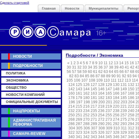
Сделать стартовой
Главная
Новости
Муниципалитеты
Репор
Подробности / Экономика
НОВОСТИ
«
1
2
3
4
5
6
7
8
9
10
11
12
13
14
15
16
1
ПОДРОБНОСТИ
30
31
32
33
34
35
36
37
38
39
40
41
42
4
56
57
58
59
60
61
62
63
64
65
66
67
68
6
ПОЛИТИКА
82
83
84
85
86
87
88
89
90
91
92
93
94
105
106
107
108
109
110
111
112
113
114
ЭКОНОМИКА
124
125
126
127
128
129
130
131
132
1
ОБЩЕСТВО
142
143
144
145
146
147
148
149
150
1
160
161
162
163
164
165
166
167
168
1
НОВОСТИ КОМПАНИЙ
178
179
180
181
182
183
184
185
186
1
ОФИЦИАЛЬНЫЕ ДОКУМЕНТЫ
196
197
198
199
200
201
202
203
204
2
214
215
216
217
218
219
220
221
222
2
232
233
234
235
236
237
238
239
240
2
НАЦПРОЕКТЫ
250
251
252
253
254
255
256
257
258
2
268
269
270
271
272
273
274
275
276
2
АДМИНИСТРАТИВНАЯ
286
287
288
289
290
291
292
293
294
2
РЕФОРМА
304
305
306
307
308
309
310
311
312
3
322
323
324
325
326
327
328
329
330
3
САМАРА-REVIEW
340
341
342
343
344
345
346
347
348
3