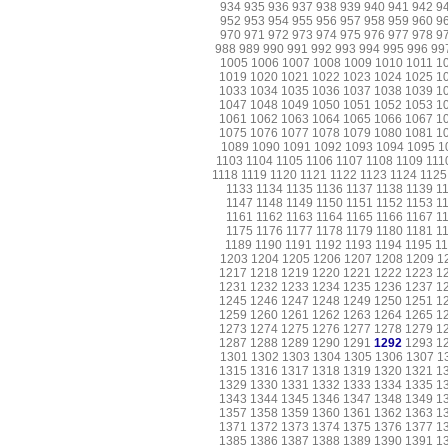
934
935
936
937
938
939
940
941
942
9
952
953
954
955
956
957
958
959
960
9
970
971
972
973
974
975
976
977
978
9
988
989
990
991
992
993
994
995
996
99
1005
1006
1007
1008
1009
1010
1011
1
1019
1020
1021
1022
1023
1024
1025
1
1033
1034
1035
1036
1037
1038
1039
1
1047
1048
1049
1050
1051
1052
1053
1
1061
1062
1063
1064
1065
1066
1067
1
1075
1076
1077
1078
1079
1080
1081
1
1089
1090
1091
1092
1093
1094
1095
1
1103
1104
1105
1106
1107
1108
1109
111
1118
1119
1120
1121
1122
1123
1124
1125
1133
1134
1135
1136
1137
1138
1139
1
1147
1148
1149
1150
1151
1152
1153
1
1161
1162
1163
1164
1165
1166
1167
1
1175
1176
1177
1178
1179
1180
1181
1
1189
1190
1191
1192
1193
1194
1195
1
1203
1204
1205
1206
1207
1208
1209
1
1217
1218
1219
1220
1221
1222
1223
1
1231
1232
1233
1234
1235
1236
1237
1
1245
1246
1247
1248
1249
1250
1251
1
1259
1260
1261
1262
1263
1264
1265
1
1273
1274
1275
1276
1277
1278
1279
1
1287
1288
1289
1290
1291
1292
1293
1
1301
1302
1303
1304
1305
1306
1307
1
1315
1316
1317
1318
1319
1320
1321
1
1329
1330
1331
1332
1333
1334
1335
1
1343
1344
1345
1346
1347
1348
1349
1
1357
1358
1359
1360
1361
1362
1363
1
1371
1372
1373
1374
1375
1376
1377
1
1385
1386
1387
1388
1389
1390
1391
1