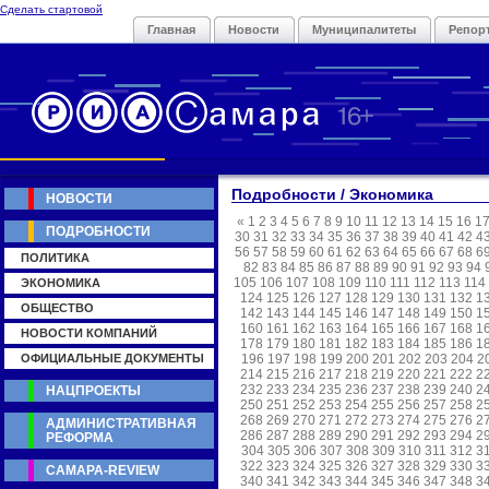
Сделать стартовой
Главная
Новости
Муниципалитеты
Репор
Подробности / Экономика
НОВОСТИ
«
1
2
3
4
5
6
7
8
9
10
11
12
13
14
15
16
1
ПОДРОБНОСТИ
30
31
32
33
34
35
36
37
38
39
40
41
42
4
56
57
58
59
60
61
62
63
64
65
66
67
68
6
ПОЛИТИКА
82
83
84
85
86
87
88
89
90
91
92
93
94
105
106
107
108
109
110
111
112
113
114
ЭКОНОМИКА
124
125
126
127
128
129
130
131
132
1
ОБЩЕСТВО
142
143
144
145
146
147
148
149
150
1
160
161
162
163
164
165
166
167
168
1
НОВОСТИ КОМПАНИЙ
178
179
180
181
182
183
184
185
186
1
ОФИЦИАЛЬНЫЕ ДОКУМЕНТЫ
196
197
198
199
200
201
202
203
204
2
214
215
216
217
218
219
220
221
222
2
232
233
234
235
236
237
238
239
240
2
НАЦПРОЕКТЫ
250
251
252
253
254
255
256
257
258
2
268
269
270
271
272
273
274
275
276
2
АДМИНИСТРАТИВНАЯ
286
287
288
289
290
291
292
293
294
2
РЕФОРМА
304
305
306
307
308
309
310
311
312
3
322
323
324
325
326
327
328
329
330
3
САМАРА-REVIEW
340
341
342
343
344
345
346
347
348
3