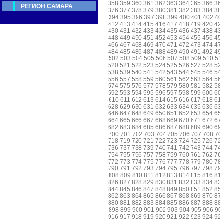
358
359
360
361
362
363
364
365
366
3
РЕГИОН САМАРА
376
377
378
379
380
381
382
383
384
3
394
395
396
397
398
399
400
401
402
4
412
413
414
415
416
417
418
419
420
4
430
431
432
433
434
435
436
437
438
4
448
449
450
451
452
453
454
455
456
4
466
467
468
469
470
471
472
473
474
4
484
485
486
487
488
489
490
491
492
4
502
503
504
505
506
507
508
509
510
5
520
521
522
523
524
525
526
527
528
5
538
539
540
541
542
543
544
545
546
5
556
557
558
559
560
561
562
563
564
5
574
575
576
577
578
579
580
581
582
5
592
593
594
595
596
597
598
599
600
6
610
611
612
613
614
615
616
617
618
6
628
629
630
631
632
633
634
635
636
6
646
647
648
649
650
651
652
653
654
6
664
665
666
667
668
669
670
671
672
6
682
683
684
685
686
687
688
689
690
6
700
701
702
703
704
705
706
707
708
7
718
719
720
721
722
723
724
725
726
7
736
737
738
739
740
741
742
743
744
7
754
755
756
757
758
759
760
761
762
7
772
773
774
775
776
777
778
779
780
7
790
791
792
793
794
795
796
797
798
7
808
809
810
811
812
813
814
815
816
8
826
827
828
829
830
831
832
833
834
8
844
845
846
847
848
849
850
851
852
8
862
863
864
865
866
867
868
869
870
8
880
881
882
883
884
885
886
887
888
8
898
899
900
901
902
903
904
905
906
9
916
917
918
919
920
921
922
923
924
9