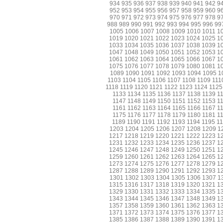
934
935
936
937
938
939
940
941
942
9
952
953
954
955
956
957
958
959
960
9
970
971
972
973
974
975
976
977
978
9
988
989
990
991
992
993
994
995
996
99
1005
1006
1007
1008
1009
1010
1011
1
1019
1020
1021
1022
1023
1024
1025
1
1033
1034
1035
1036
1037
1038
1039
1
1047
1048
1049
1050
1051
1052
1053
1
1061
1062
1063
1064
1065
1066
1067
1
1075
1076
1077
1078
1079
1080
1081
1
1089
1090
1091
1092
1093
1094
1095
1
1103
1104
1105
1106
1107
1108
1109
111
1118
1119
1120
1121
1122
1123
1124
1125
1133
1134
1135
1136
1137
1138
1139
1
1147
1148
1149
1150
1151
1152
1153
1
1161
1162
1163
1164
1165
1166
1167
1
1175
1176
1177
1178
1179
1180
1181
1
1189
1190
1191
1192
1193
1194
1195
1
1203
1204
1205
1206
1207
1208
1209
1
1217
1218
1219
1220
1221
1222
1223
1
1231
1232
1233
1234
1235
1236
1237
1
1245
1246
1247
1248
1249
1250
1251
1
1259
1260
1261
1262
1263
1264
1265
1
1273
1274
1275
1276
1277
1278
1279
1
1287
1288
1289
1290
1291
1292
1293
1
1301
1302
1303
1304
1305
1306
1307
1
1315
1316
1317
1318
1319
1320
1321
1
1329
1330
1331
1332
1333
1334
1335
1
1343
1344
1345
1346
1347
1348
1349
1
1357
1358
1359
1360
1361
1362
1363
1
1371
1372
1373
1374
1375
1376
1377
1
1385
1386
1387
1388
1389
1390
1391
1