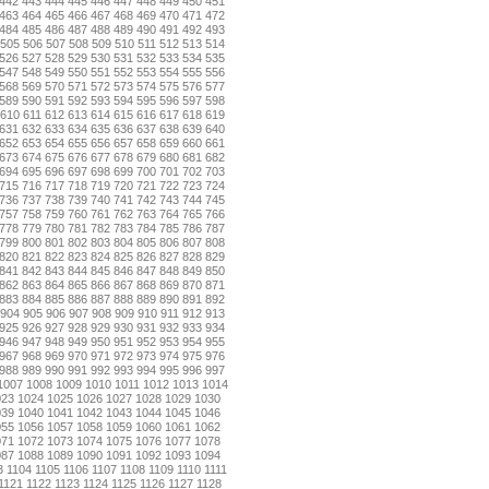
442
443
444
445
446
447
448
449
450
451
463
464
465
466
467
468
469
470
471
472
484
485
486
487
488
489
490
491
492
493
505
506
507
508
509
510
511
512
513
514
526
527
528
529
530
531
532
533
534
535
547
548
549
550
551
552
553
554
555
556
568
569
570
571
572
573
574
575
576
577
589
590
591
592
593
594
595
596
597
598
610
611
612
613
614
615
616
617
618
619
631
632
633
634
635
636
637
638
639
640
652
653
654
655
656
657
658
659
660
661
673
674
675
676
677
678
679
680
681
682
694
695
696
697
698
699
700
701
702
703
715
716
717
718
719
720
721
722
723
724
736
737
738
739
740
741
742
743
744
745
757
758
759
760
761
762
763
764
765
766
778
779
780
781
782
783
784
785
786
787
799
800
801
802
803
804
805
806
807
808
820
821
822
823
824
825
826
827
828
829
841
842
843
844
845
846
847
848
849
850
862
863
864
865
866
867
868
869
870
871
883
884
885
886
887
888
889
890
891
892
904
905
906
907
908
909
910
911
912
913
925
926
927
928
929
930
931
932
933
934
946
947
948
949
950
951
952
953
954
955
967
968
969
970
971
972
973
974
975
976
988
989
990
991
992
993
994
995
996
997
1007
1008
1009
1010
1011
1012
1013
1014
023
1024
1025
1026
1027
1028
1029
1030
039
1040
1041
1042
1043
1044
1045
1046
055
1056
1057
1058
1059
1060
1061
1062
071
1072
1073
1074
1075
1076
1077
1078
087
1088
1089
1090
1091
1092
1093
1094
3
1104
1105
1106
1107
1108
1109
1110
1111
1121
1122
1123
1124
1125
1126
1127
1128