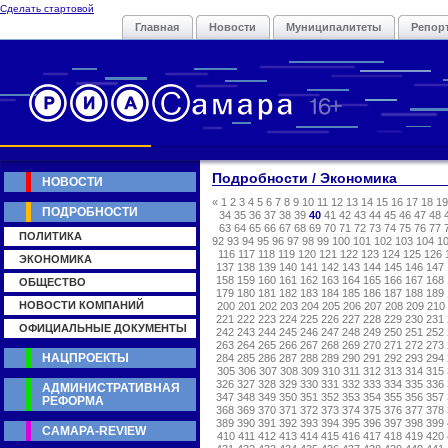
Сделать стартовой
Главная
Новости
Муниципалитеты
Репор
Подробности / Экономика
НОВОСТИ
«
1
2
3
4
5
6
7
8
9
10
11
12
13
14
15
16
17
18
19
ПОДРОБНОСТИ
34
35
36
37
38
39
40
41
42
43
44
45
46
47
48
63
64
65
66
67
68
69
70
71
72
73
74
75
76
77
ПОЛИТИКА
92
93
94
95
96
97
98
99
100
101
102
103
104
1
116
117
118
119
120
121
122
123
124
125
126
ЭКОНОМИКА
137
138
139
140
141
142
143
144
145
146
147
158
159
160
161
162
163
164
165
166
167
168
ОБЩЕСТВО
179
180
181
182
183
184
185
186
187
188
189
НОВОСТИ КОМПАНИЙ
200
201
202
203
204
205
206
207
208
209
210
221
222
223
224
225
226
227
228
229
230
231
ОФИЦИАЛЬНЫЕ ДОКУМЕНТЫ
242
243
244
245
246
247
248
249
250
251
252
263
264
265
266
267
268
269
270
271
272
273
НАЦПРОЕКТЫ
284
285
286
287
288
289
290
291
292
293
294
305
306
307
308
309
310
311
312
313
314
315
326
327
328
329
330
331
332
333
334
335
336
АДМИНИСТРАТИВНАЯ
347
348
349
350
351
352
353
354
355
356
357
РЕФОРМА
368
369
370
371
372
373
374
375
376
377
378
389
390
391
392
393
394
395
396
397
398
399
САМАРА-REVIEW
410
411
412
413
414
415
416
417
418
419
420