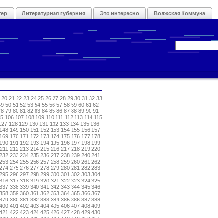
тер
Литературная губерния
Это интересно
Волжская Коммуна
20
21
22
23
24
25
26
27
28
29
30
31
32
33
49
50
51
52
53
54
55
56
57
58
59
60
61
62
78
79
80
81
82
83
84
85
86
87
88
89
90
91
05
106
107
108
109
110
111
112
113
114
115
127
128
129
130
131
132
133
134
135
136
148
149
150
151
152
153
154
155
156
157
169
170
171
172
173
174
175
176
177
178
190
191
192
193
194
195
196
197
198
199
211
212
213
214
215
216
217
218
219
220
232
233
234
235
236
237
238
239
240
241
253
254
255
256
257
258
259
260
261
262
274
275
276
277
278
279
280
281
282
283
295
296
297
298
299
300
301
302
303
304
316
317
318
319
320
321
322
323
324
325
337
338
339
340
341
342
343
344
345
346
358
359
360
361
362
363
364
365
366
367
379
380
381
382
383
384
385
386
387
388
400
401
402
403
404
405
406
407
408
409
421
422
423
424
425
426
427
428
429
430