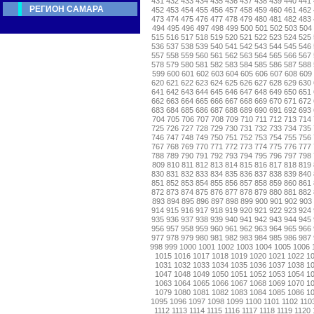
431
432
433
434
435
436
437
438
439
440
441
РЕГИОН САМАРА
452
453
454
455
456
457
458
459
460
461
462
473
474
475
476
477
478
479
480
481
482
483
494
495
496
497
498
499
500
501
502
503
504
515
516
517
518
519
520
521
522
523
524
525
536
537
538
539
540
541
542
543
544
545
546
557
558
559
560
561
562
563
564
565
566
567
578
579
580
581
582
583
584
585
586
587
588
599
600
601
602
603
604
605
606
607
608
609
620
621
622
623
624
625
626
627
628
629
630
641
642
643
644
645
646
647
648
649
650
651
662
663
664
665
666
667
668
669
670
671
672
683
684
685
686
687
688
689
690
691
692
693
704
705
706
707
708
709
710
711
712
713
714
725
726
727
728
729
730
731
732
733
734
735
746
747
748
749
750
751
752
753
754
755
756
767
768
769
770
771
772
773
774
775
776
777
788
789
790
791
792
793
794
795
796
797
798
809
810
811
812
813
814
815
816
817
818
819
830
831
832
833
834
835
836
837
838
839
840
851
852
853
854
855
856
857
858
859
860
861
872
873
874
875
876
877
878
879
880
881
882
893
894
895
896
897
898
899
900
901
902
903
914
915
916
917
918
919
920
921
922
923
924
935
936
937
938
939
940
941
942
943
944
945
956
957
958
959
960
961
962
963
964
965
966
977
978
979
980
981
982
983
984
985
986
987
998
999
1000
1001
1002
1003
1004
1005
1006
1015
1016
1017
1018
1019
1020
1021
1022
1
1031
1032
1033
1034
1035
1036
1037
1038
1
1047
1048
1049
1050
1051
1052
1053
1054
1
1063
1064
1065
1066
1067
1068
1069
1070
1
1079
1080
1081
1082
1083
1084
1085
1086
1
1095
1096
1097
1098
1099
1100
1101
1102
110
1112
1113
1114
1115
1116
1117
1118
1119
1120