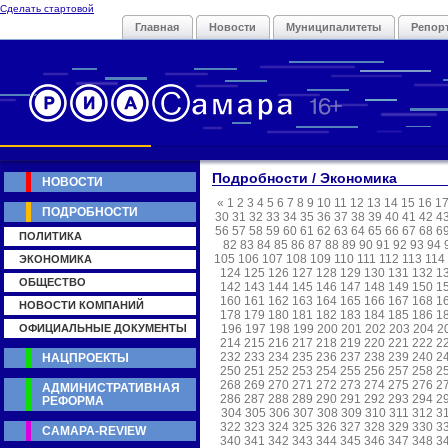
Сделать стартовой
Главная
Новости
Муниципалитеты
Репор
Подробности / Экономика
НОВОСТИ
«
1
2
3
4
5
6
7
8
9
10
11
12
13
14
15
16
1
ПОДРОБНОСТИ
30
31
32
33
34
35
36
37
38
39
40
41
42
4
56
57
58
59
60
61
62
63
64
65
66
67
68
6
ПОЛИТИКА
82
83
84
85
86
87
88
89
90
91
92
93
94
105
106
107
108
109
110
111
112
113
114
ЭКОНОМИКА
124
125
126
127
128
129
130
131
132
1
ОБЩЕСТВО
142
143
144
145
146
147
148
149
150
1
160
161
162
163
164
165
166
167
168
1
НОВОСТИ КОМПАНИЙ
178
179
180
181
182
183
184
185
186
1
ОФИЦИАЛЬНЫЕ ДОКУМЕНТЫ
196
197
198
199
200
201
202
203
204
2
214
215
216
217
218
219
220
221
222
2
232
233
234
235
236
237
238
239
240
2
НАЦПРОЕКТЫ
250
251
252
253
254
255
256
257
258
2
268
269
270
271
272
273
274
275
276
2
АДМИНИСТРАТИВНАЯ
286
287
288
289
290
291
292
293
294
2
РЕФОРМА
304
305
306
307
308
309
310
311
312
3
322
323
324
325
326
327
328
329
330
3
САМАРА-REVIEW
340
341
342
343
344
345
346
347
348
3