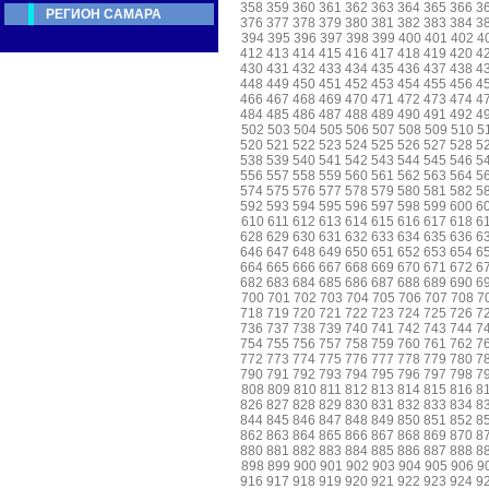
358
359
360
361
362
363
364
365
366
3
РЕГИОН САМАРА
376
377
378
379
380
381
382
383
384
3
394
395
396
397
398
399
400
401
402
4
412
413
414
415
416
417
418
419
420
4
430
431
432
433
434
435
436
437
438
4
448
449
450
451
452
453
454
455
456
4
466
467
468
469
470
471
472
473
474
4
484
485
486
487
488
489
490
491
492
4
502
503
504
505
506
507
508
509
510
5
520
521
522
523
524
525
526
527
528
5
538
539
540
541
542
543
544
545
546
5
556
557
558
559
560
561
562
563
564
5
574
575
576
577
578
579
580
581
582
5
592
593
594
595
596
597
598
599
600
6
610
611
612
613
614
615
616
617
618
6
628
629
630
631
632
633
634
635
636
6
646
647
648
649
650
651
652
653
654
6
664
665
666
667
668
669
670
671
672
6
682
683
684
685
686
687
688
689
690
6
700
701
702
703
704
705
706
707
708
7
718
719
720
721
722
723
724
725
726
7
736
737
738
739
740
741
742
743
744
7
754
755
756
757
758
759
760
761
762
7
772
773
774
775
776
777
778
779
780
7
790
791
792
793
794
795
796
797
798
7
808
809
810
811
812
813
814
815
816
8
826
827
828
829
830
831
832
833
834
8
844
845
846
847
848
849
850
851
852
8
862
863
864
865
866
867
868
869
870
8
880
881
882
883
884
885
886
887
888
8
898
899
900
901
902
903
904
905
906
9
916
917
918
919
920
921
922
923
924
9