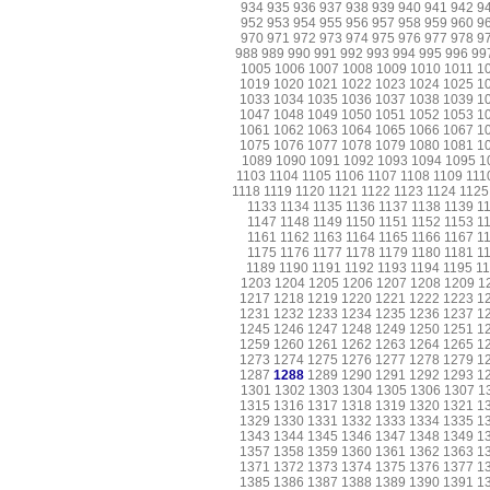
934
935
936
937
938
939
940
941
942
9
952
953
954
955
956
957
958
959
960
9
970
971
972
973
974
975
976
977
978
9
988
989
990
991
992
993
994
995
996
99
1005
1006
1007
1008
1009
1010
1011
1
1019
1020
1021
1022
1023
1024
1025
1
1033
1034
1035
1036
1037
1038
1039
1
1047
1048
1049
1050
1051
1052
1053
1
1061
1062
1063
1064
1065
1066
1067
1
1075
1076
1077
1078
1079
1080
1081
1
1089
1090
1091
1092
1093
1094
1095
1
1103
1104
1105
1106
1107
1108
1109
111
1118
1119
1120
1121
1122
1123
1124
1125
1133
1134
1135
1136
1137
1138
1139
1
1147
1148
1149
1150
1151
1152
1153
1
1161
1162
1163
1164
1165
1166
1167
1
1175
1176
1177
1178
1179
1180
1181
1
1189
1190
1191
1192
1193
1194
1195
1
1203
1204
1205
1206
1207
1208
1209
1
1217
1218
1219
1220
1221
1222
1223
1
1231
1232
1233
1234
1235
1236
1237
1
1245
1246
1247
1248
1249
1250
1251
1
1259
1260
1261
1262
1263
1264
1265
1
1273
1274
1275
1276
1277
1278
1279
1
1287
1288
1289
1290
1291
1292
1293
1
1301
1302
1303
1304
1305
1306
1307
1
1315
1316
1317
1318
1319
1320
1321
1
1329
1330
1331
1332
1333
1334
1335
1
1343
1344
1345
1346
1347
1348
1349
1
1357
1358
1359
1360
1361
1362
1363
1
1371
1372
1373
1374
1375
1376
1377
1
1385
1386
1387
1388
1389
1390
1391
1