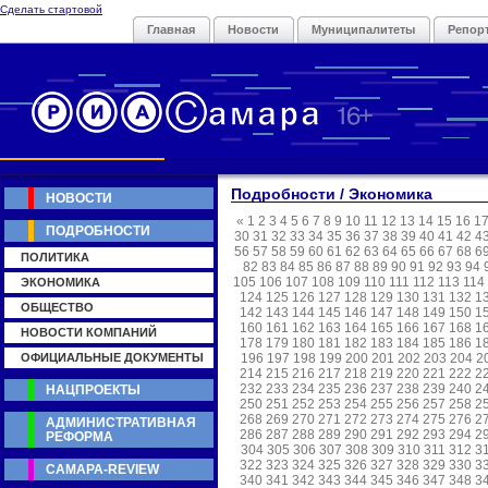
Сделать стартовой
Главная
Новости
Муниципалитеты
Репор
Подробности / Экономика
НОВОСТИ
«
1
2
3
4
5
6
7
8
9
10
11
12
13
14
15
16
1
ПОДРОБНОСТИ
30
31
32
33
34
35
36
37
38
39
40
41
42
4
56
57
58
59
60
61
62
63
64
65
66
67
68
6
ПОЛИТИКА
82
83
84
85
86
87
88
89
90
91
92
93
94
105
106
107
108
109
110
111
112
113
114
ЭКОНОМИКА
124
125
126
127
128
129
130
131
132
1
ОБЩЕСТВО
142
143
144
145
146
147
148
149
150
1
160
161
162
163
164
165
166
167
168
1
НОВОСТИ КОМПАНИЙ
178
179
180
181
182
183
184
185
186
1
ОФИЦИАЛЬНЫЕ ДОКУМЕНТЫ
196
197
198
199
200
201
202
203
204
2
214
215
216
217
218
219
220
221
222
2
232
233
234
235
236
237
238
239
240
2
НАЦПРОЕКТЫ
250
251
252
253
254
255
256
257
258
2
268
269
270
271
272
273
274
275
276
2
АДМИНИСТРАТИВНАЯ
286
287
288
289
290
291
292
293
294
2
РЕФОРМА
304
305
306
307
308
309
310
311
312
3
322
323
324
325
326
327
328
329
330
3
САМАРА-REVIEW
340
341
342
343
344
345
346
347
348
3