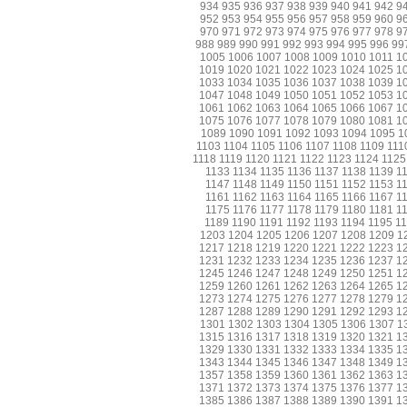
934
935
936
937
938
939
940
941
942
9
952
953
954
955
956
957
958
959
960
9
970
971
972
973
974
975
976
977
978
9
988
989
990
991
992
993
994
995
996
99
1005
1006
1007
1008
1009
1010
1011
1
1019
1020
1021
1022
1023
1024
1025
1
1033
1034
1035
1036
1037
1038
1039
1
1047
1048
1049
1050
1051
1052
1053
1
1061
1062
1063
1064
1065
1066
1067
1
1075
1076
1077
1078
1079
1080
1081
1
1089
1090
1091
1092
1093
1094
1095
1
1103
1104
1105
1106
1107
1108
1109
111
1118
1119
1120
1121
1122
1123
1124
1125
1133
1134
1135
1136
1137
1138
1139
1
1147
1148
1149
1150
1151
1152
1153
1
1161
1162
1163
1164
1165
1166
1167
1
1175
1176
1177
1178
1179
1180
1181
1
1189
1190
1191
1192
1193
1194
1195
1
1203
1204
1205
1206
1207
1208
1209
1
1217
1218
1219
1220
1221
1222
1223
1
1231
1232
1233
1234
1235
1236
1237
1
1245
1246
1247
1248
1249
1250
1251
1
1259
1260
1261
1262
1263
1264
1265
1
1273
1274
1275
1276
1277
1278
1279
1
1287
1288
1289
1290
1291
1292
1293
1
1301
1302
1303
1304
1305
1306
1307
1
1315
1316
1317
1318
1319
1320
1321
1
1329
1330
1331
1332
1333
1334
1335
1
1343
1344
1345
1346
1347
1348
1349
1
1357
1358
1359
1360
1361
1362
1363
1
1371
1372
1373
1374
1375
1376
1377
1
1385
1386
1387
1388
1389
1390
1391
1