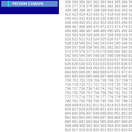
358
359
360
361
362
363
364
365
366
3
РЕГИОН САМАРА
376
377
378
379
380
381
382
383
384
3
394
395
396
397
398
399
400
401
402
4
412
413
414
415
416
417
418
419
420
4
430
431
432
433
434
435
436
437
438
4
448
449
450
451
452
453
454
455
456
4
466
467
468
469
470
471
472
473
474
4
484
485
486
487
488
489
490
491
492
4
502
503
504
505
506
507
508
509
510
5
520
521
522
523
524
525
526
527
528
5
538
539
540
541
542
543
544
545
546
5
556
557
558
559
560
561
562
563
564
5
574
575
576
577
578
579
580
581
582
5
592
593
594
595
596
597
598
599
600
6
610
611
612
613
614
615
616
617
618
6
628
629
630
631
632
633
634
635
636
6
646
647
648
649
650
651
652
653
654
6
664
665
666
667
668
669
670
671
672
6
682
683
684
685
686
687
688
689
690
6
700
701
702
703
704
705
706
707
708
7
718
719
720
721
722
723
724
725
726
7
736
737
738
739
740
741
742
743
744
7
754
755
756
757
758
759
760
761
762
7
772
773
774
775
776
777
778
779
780
7
790
791
792
793
794
795
796
797
798
7
808
809
810
811
812
813
814
815
816
8
826
827
828
829
830
831
832
833
834
8
844
845
846
847
848
849
850
851
852
8
862
863
864
865
866
867
868
869
870
8
880
881
882
883
884
885
886
887
888
8
898
899
900
901
902
903
904
905
906
9
916
917
918
919
920
921
922
923
924
9