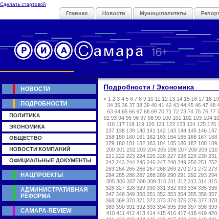
Сделать стартовой
Главная
Новости
Муниципалитеты
Репор
Подробности / Экономика
НОВОСТИ
«
1
2
3
4
5
6
7
8
9
10
11
12
13
14
15
16
17
18
19
ПОДРОБНОСТИ
34
35
36
37
38
39
40
41
42
43
44
45
46
47
48
63
64
65
66
67
68
69
70
71
72
73
74
75
76
77
ПОЛИТИКА
92
93
94
95
96
97
98
99
100
101
102
103
104
1
116
117
118
119
120
121
122
123
124
125
126
ЭКОНОМИКА
137
138
139
140
141
142
143
144
145
146
147
158
159
160
161
162
163
164
165
166
167
168
ОБЩЕСТВО
179
180
181
182
183
184
185
186
187
188
189
НОВОСТИ КОМПАНИЙ
200
201
202
203
204
205
206
207
208
209
210
221
222
223
224
225
226
227
228
229
230
231
ОФИЦИАЛЬНЫЕ ДОКУМЕНТЫ
242
243
244
245
246
247
248
249
250
251
252
263
264
265
266
267
268
269
270
271
272
273
НАЦПРОЕКТЫ
284
285
286
287
288
289
290
291
292
293
294
305
306
307
308
309
310
311
312
313
314
315
326
327
328
329
330
331
332
333
334
335
336
АДМИНИСТРАТИВНАЯ
347
348
349
350
351
352
353
354
355
356
357
РЕФОРМА
368
369
370
371
372
373
374
375
376
377
378
389
390
391
392
393
394
395
396
397
398
399
САМАРА-REVIEW
410
411
412
413
414
415
416
417
418
419
420