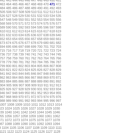
442
443
444
445
446
447
448
449
450
451
463
464
465
466
467
468
469
470
471
472
484
485
486
487
488
489
490
491
492
493
505
506
507
508
509
510
511
512
513
514
526
527
528
529
530
531
532
533
534
535
547
548
549
550
551
552
553
554
555
556
568
569
570
571
572
573
574
575
576
577
589
590
591
592
593
594
595
596
597
598
610
611
612
613
614
615
616
617
618
619
631
632
633
634
635
636
637
638
639
640
652
653
654
655
656
657
658
659
660
661
673
674
675
676
677
678
679
680
681
682
694
695
696
697
698
699
700
701
702
703
715
716
717
718
719
720
721
722
723
724
736
737
738
739
740
741
742
743
744
745
757
758
759
760
761
762
763
764
765
766
778
779
780
781
782
783
784
785
786
787
799
800
801
802
803
804
805
806
807
808
820
821
822
823
824
825
826
827
828
829
841
842
843
844
845
846
847
848
849
850
862
863
864
865
866
867
868
869
870
871
883
884
885
886
887
888
889
890
891
892
904
905
906
907
908
909
910
911
912
913
925
926
927
928
929
930
931
932
933
934
946
947
948
949
950
951
952
953
954
955
967
968
969
970
971
972
973
974
975
976
988
989
990
991
992
993
994
995
996
997
1007
1008
1009
1010
1011
1012
1013
1014
023
1024
1025
1026
1027
1028
1029
1030
039
1040
1041
1042
1043
1044
1045
1046
055
1056
1057
1058
1059
1060
1061
1062
071
1072
1073
1074
1075
1076
1077
1078
087
1088
1089
1090
1091
1092
1093
1094
3
1104
1105
1106
1107
1108
1109
1110
1111
1121
1122
1123
1124
1125
1126
1127
1128