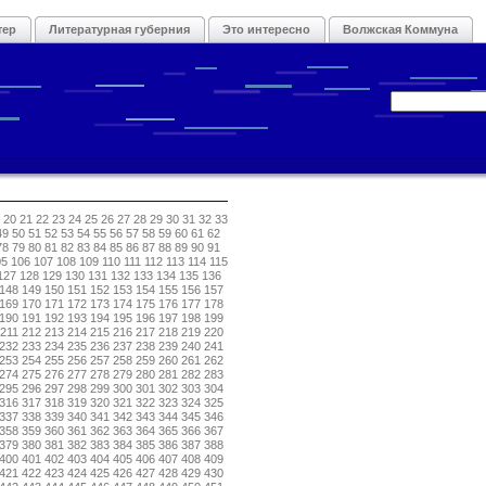
тер
Литературная губерния
Это интересно
Волжская Коммуна
20
21
22
23
24
25
26
27
28
29
30
31
32
33
49
50
51
52
53
54
55
56
57
58
59
60
61
62
78
79
80
81
82
83
84
85
86
87
88
89
90
91
05
106
107
108
109
110
111
112
113
114
115
127
128
129
130
131
132
133
134
135
136
148
149
150
151
152
153
154
155
156
157
169
170
171
172
173
174
175
176
177
178
190
191
192
193
194
195
196
197
198
199
211
212
213
214
215
216
217
218
219
220
232
233
234
235
236
237
238
239
240
241
253
254
255
256
257
258
259
260
261
262
274
275
276
277
278
279
280
281
282
283
295
296
297
298
299
300
301
302
303
304
316
317
318
319
320
321
322
323
324
325
337
338
339
340
341
342
343
344
345
346
358
359
360
361
362
363
364
365
366
367
379
380
381
382
383
384
385
386
387
388
400
401
402
403
404
405
406
407
408
409
421
422
423
424
425
426
427
428
429
430