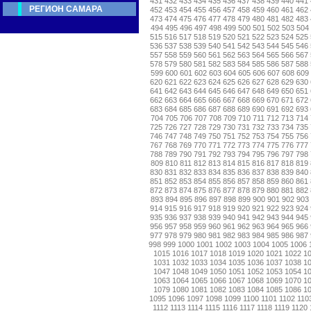
431
432
433
434
435
436
437
438
439
440
441
РЕГИОН САМАРА
452
453
454
455
456
457
458
459
460
461
462
473
474
475
476
477
478
479
480
481
482
483
494
495
496
497
498
499
500
501
502
503
504
515
516
517
518
519
520
521
522
523
524
525
536
537
538
539
540
541
542
543
544
545
546
557
558
559
560
561
562
563
564
565
566
567
578
579
580
581
582
583
584
585
586
587
588
599
600
601
602
603
604
605
606
607
608
609
620
621
622
623
624
625
626
627
628
629
630
641
642
643
644
645
646
647
648
649
650
651
662
663
664
665
666
667
668
669
670
671
672
683
684
685
686
687
688
689
690
691
692
693
704
705
706
707
708
709
710
711
712
713
714
725
726
727
728
729
730
731
732
733
734
735
746
747
748
749
750
751
752
753
754
755
756
767
768
769
770
771
772
773
774
775
776
777
788
789
790
791
792
793
794
795
796
797
798
809
810
811
812
813
814
815
816
817
818
819
830
831
832
833
834
835
836
837
838
839
840
851
852
853
854
855
856
857
858
859
860
861
872
873
874
875
876
877
878
879
880
881
882
893
894
895
896
897
898
899
900
901
902
903
914
915
916
917
918
919
920
921
922
923
924
935
936
937
938
939
940
941
942
943
944
945
956
957
958
959
960
961
962
963
964
965
966
977
978
979
980
981
982
983
984
985
986
987
998
999
1000
1001
1002
1003
1004
1005
1006
1015
1016
1017
1018
1019
1020
1021
1022
1
1031
1032
1033
1034
1035
1036
1037
1038
1
1047
1048
1049
1050
1051
1052
1053
1054
1
1063
1064
1065
1066
1067
1068
1069
1070
1
1079
1080
1081
1082
1083
1084
1085
1086
1
1095
1096
1097
1098
1099
1100
1101
1102
110
1112
1113
1114
1115
1116
1117
1118
1119
1120