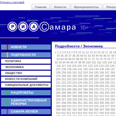
Сделать стартовой
Главная
Новости
Муниципалитеты
Репор
Подробности / Экономика
НОВОСТИ
«
1
2
3
4
5
6
7
8
9
10
11
12
13
14
15
16
17
18
19
ПОДРОБНОСТИ
34
35
36
37
38
39
40
41
42
43
44
45
46
47
48
63
64
65
66
67
68
69
70
71
72
73
74
75
76
77
ПОЛИТИКА
92
93
94
95
96
97
98
99
100
101
102
103
104
1
116
117
118
119
120
121
122
123
124
125
126
ЭКОНОМИКА
137
138
139
140
141
142
143
144
145
146
147
158
159
160
161
162
163
164
165
166
167
168
ОБЩЕСТВО
179
180
181
182
183
184
185
186
187
188
189
НОВОСТИ КОМПАНИЙ
200
201
202
203
204
205
206
207
208
209
210
221
222
223
224
225
226
227
228
229
230
231
ОФИЦИАЛЬНЫЕ ДОКУМЕНТЫ
242
243
244
245
246
247
248
249
250
251
252
263
264
265
266
267
268
269
270
271
272
273
НАЦПРОЕКТЫ
284
285
286
287
288
289
290
291
292
293
294
305
306
307
308
309
310
311
312
313
314
315
326
327
328
329
330
331
332
333
334
335
336
АДМИНИСТРАТИВНАЯ
347
348
349
350
351
352
353
354
355
356
357
РЕФОРМА
368
369
370
371
372
373
374
375
376
377
378
389
390
391
392
393
394
395
396
397
398
399
САМАРА-REVIEW
410
411
412
413
414
415
416
417
418
419
420