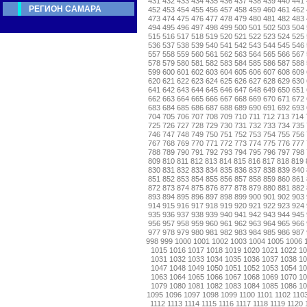
431
432
433
434
435
436
437
438
439
440
441
РЕГИОН САМАРА
452
453
454
455
456
457
458
459
460
461
462
473
474
475
476
477
478
479
480
481
482
483
494
495
496
497
498
499
500
501
502
503
504
515
516
517
518
519
520
521
522
523
524
525
536
537
538
539
540
541
542
543
544
545
546
557
558
559
560
561
562
563
564
565
566
567
578
579
580
581
582
583
584
585
586
587
588
599
600
601
602
603
604
605
606
607
608
609
620
621
622
623
624
625
626
627
628
629
630
641
642
643
644
645
646
647
648
649
650
651
662
663
664
665
666
667
668
669
670
671
672
683
684
685
686
687
688
689
690
691
692
693
704
705
706
707
708
709
710
711
712
713
714
725
726
727
728
729
730
731
732
733
734
735
746
747
748
749
750
751
752
753
754
755
756
767
768
769
770
771
772
773
774
775
776
777
788
789
790
791
792
793
794
795
796
797
798
809
810
811
812
813
814
815
816
817
818
819
830
831
832
833
834
835
836
837
838
839
840
851
852
853
854
855
856
857
858
859
860
861
872
873
874
875
876
877
878
879
880
881
882
893
894
895
896
897
898
899
900
901
902
903
914
915
916
917
918
919
920
921
922
923
924
935
936
937
938
939
940
941
942
943
944
945
956
957
958
959
960
961
962
963
964
965
966
977
978
979
980
981
982
983
984
985
986
987
998
999
1000
1001
1002
1003
1004
1005
1006
1015
1016
1017
1018
1019
1020
1021
1022
1
1031
1032
1033
1034
1035
1036
1037
1038
1
1047
1048
1049
1050
1051
1052
1053
1054
1
1063
1064
1065
1066
1067
1068
1069
1070
1
1079
1080
1081
1082
1083
1084
1085
1086
1
1095
1096
1097
1098
1099
1100
1101
1102
110
1112
1113
1114
1115
1116
1117
1118
1119
1120