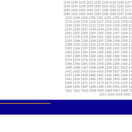
1129
1130
1131
1132
1133
1134
1135
1136
1137
1146
1147
1148
1149
1150
1151
1152
1153
1154
1163
1164
1165
1166
1167
1168
1169
1170
1171
1180
1181
1182
1183
1184
1185
1186
1187
1188
1197
1198
1199
1200
1201
1202
1203
1204
12
1213
1214
1215
1216
1217
1218
1219
1220
1
1229
1230
1231
1232
1233
1234
1235
1236
1
1245
1246
1247
1248
1249
1250
1251
1252
1
1261
1262
1263
1264
1265
1266
1267
1268
1
1277
1278
1279
1280
1281
1282
1283
1284
1
1293
1294
1295
1296
1297
1298
1299
1300
1
1309
1310
1311
1312
1313
1314
1315
1316
13
1325
1326
1327
1328
1329
1330
1331
1332
1
1341
1342
1343
1344
1345
1346
1347
1348
1
1357
1358
1359
1360
1361
1362
1363
1364
1
1373
1374
1375
1376
1377
1378
1379
1380
1
1389
1390
1391
1392
1393
1394
1395
1396
1
1405
1406
1407
1408
1409
1410
1411
1412
14
1421
1422
1423
1424
1425
1426
1427
1428
1
1437
1438
1439
1440
1441
1442
1443
1444
1
1453
1454
1455
1456
1457
1458
1459
1460
1
1469
1470
1471
1472
1473
1474
1475
1476
1
1485
1486
1487
1488
1489
1490
1491
1492
1
1501
1502
1503
1504
1505
1506
1507
1508
1
1517
1518
1519
1520