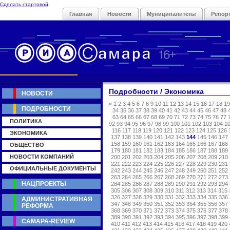
Сделать стартовой
Главная
Новости
Муниципалитеты
Репор
Подробности / Экономика
НОВОСТИ
«
1
2
3
4
5
6
7
8
9
10
11
12
13
14
15
16
17
18
19
ПОДРОБНОСТИ
34
35
36
37
38
39
40
41
42
43
44
45
46
47
48
63
64
65
66
67
68
69
70
71
72
73
74
75
76
77
ПОЛИТИКА
92
93
94
95
96
97
98
99
100
101
102
103
104
1
116
117
118
119
120
121
122
123
124
125
126
ЭКОНОМИКА
137
138
139
140
141
142
143
144
145
146
147
158
159
160
161
162
163
164
165
166
167
168
ОБЩЕСТВО
179
180
181
182
183
184
185
186
187
188
189
НОВОСТИ КОМПАНИЙ
200
201
202
203
204
205
206
207
208
209
210
221
222
223
224
225
226
227
228
229
230
231
ОФИЦИАЛЬНЫЕ ДОКУМЕНТЫ
242
243
244
245
246
247
248
249
250
251
252
263
264
265
266
267
268
269
270
271
272
273
НАЦПРОЕКТЫ
284
285
286
287
288
289
290
291
292
293
294
305
306
307
308
309
310
311
312
313
314
315
326
327
328
329
330
331
332
333
334
335
336
АДМИНИСТРАТИВНАЯ
347
348
349
350
351
352
353
354
355
356
357
РЕФОРМА
368
369
370
371
372
373
374
375
376
377
378
389
390
391
392
393
394
395
396
397
398
399
САМАРА-REVIEW
410
411
412
413
414
415
416
417
418
419
420