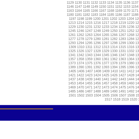
1129
1130
1131
1132
1133
1134
1135
1136
1137
1146
1147
1148
1149
1150
1151
1152
1153
1154
1163
1164
1165
1166
1167
1168
1169
1170
1171
1180
1181
1182
1183
1184
1185
1186
1187
1188
1197
1198
1199
1200
1201
1202
1203
1204
12
1213
1214
1215
1216
1217
1218
1219
1220
1
1229
1230
1231
1232
1233
1234
1235
1236
1
1245
1246
1247
1248
1249
1250
1251
1252
1
1261
1262
1263
1264
1265
1266
1267
1268
1
1277
1278
1279
1280
1281
1282
1283
1284
1
1293
1294
1295
1296
1297
1298
1299
1300
1
1309
1310
1311
1312
1313
1314
1315
1316
13
1325
1326
1327
1328
1329
1330
1331
1332
1
1341
1342
1343
1344
1345
1346
1347
1348
1
1357
1358
1359
1360
1361
1362
1363
1364
1
1373
1374
1375
1376
1377
1378
1379
1380
1
1389
1390
1391
1392
1393
1394
1395
1396
1
1405
1406
1407
1408
1409
1410
1411
1412
14
1421
1422
1423
1424
1425
1426
1427
1428
1
1437
1438
1439
1440
1441
1442
1443
1444
1
1453
1454
1455
1456
1457
1458
1459
1460
1
1469
1470
1471
1472
1473
1474
1475
1476
1
1485
1486
1487
1488
1489
1490
1491
1492
1
1501
1502
1503
1504
1505
1506
1507
1508
1
1517
1518
1519
1520