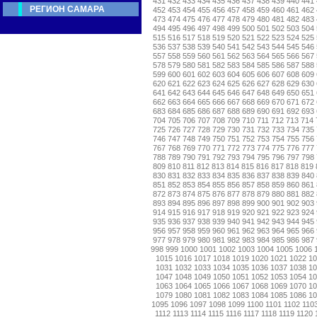
431
432
433
434
435
436
437
438
439
440
441
РЕГИОН САМАРА
452
453
454
455
456
457
458
459
460
461
462
473
474
475
476
477
478
479
480
481
482
483
494
495
496
497
498
499
500
501
502
503
504
515
516
517
518
519
520
521
522
523
524
525
536
537
538
539
540
541
542
543
544
545
546
557
558
559
560
561
562
563
564
565
566
567
578
579
580
581
582
583
584
585
586
587
588
599
600
601
602
603
604
605
606
607
608
609
620
621
622
623
624
625
626
627
628
629
630
641
642
643
644
645
646
647
648
649
650
651
662
663
664
665
666
667
668
669
670
671
672
683
684
685
686
687
688
689
690
691
692
693
704
705
706
707
708
709
710
711
712
713
714
725
726
727
728
729
730
731
732
733
734
735
746
747
748
749
750
751
752
753
754
755
756
767
768
769
770
771
772
773
774
775
776
777
788
789
790
791
792
793
794
795
796
797
798
809
810
811
812
813
814
815
816
817
818
819
830
831
832
833
834
835
836
837
838
839
840
851
852
853
854
855
856
857
858
859
860
861
872
873
874
875
876
877
878
879
880
881
882
893
894
895
896
897
898
899
900
901
902
903
914
915
916
917
918
919
920
921
922
923
924
935
936
937
938
939
940
941
942
943
944
945
956
957
958
959
960
961
962
963
964
965
966
977
978
979
980
981
982
983
984
985
986
987
998
999
1000
1001
1002
1003
1004
1005
1006
1015
1016
1017
1018
1019
1020
1021
1022
1
1031
1032
1033
1034
1035
1036
1037
1038
1
1047
1048
1049
1050
1051
1052
1053
1054
1
1063
1064
1065
1066
1067
1068
1069
1070
1
1079
1080
1081
1082
1083
1084
1085
1086
1
1095
1096
1097
1098
1099
1100
1101
1102
110
1112
1113
1114
1115
1116
1117
1118
1119
1120