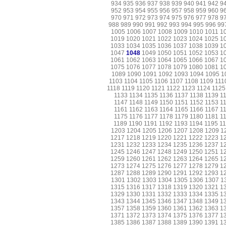
934
935
936
937
938
939
940
941
942
9
952
953
954
955
956
957
958
959
960
9
970
971
972
973
974
975
976
977
978
9
988
989
990
991
992
993
994
995
996
99
1005
1006
1007
1008
1009
1010
1011
1
1019
1020
1021
1022
1023
1024
1025
1
1033
1034
1035
1036
1037
1038
1039
1
1047
1048
1049
1050
1051
1052
1053
1
1061
1062
1063
1064
1065
1066
1067
1
1075
1076
1077
1078
1079
1080
1081
1
1089
1090
1091
1092
1093
1094
1095
1
1103
1104
1105
1106
1107
1108
1109
111
1118
1119
1120
1121
1122
1123
1124
1125
1133
1134
1135
1136
1137
1138
1139
1
1147
1148
1149
1150
1151
1152
1153
1
1161
1162
1163
1164
1165
1166
1167
1
1175
1176
1177
1178
1179
1180
1181
1
1189
1190
1191
1192
1193
1194
1195
1
1203
1204
1205
1206
1207
1208
1209
1
1217
1218
1219
1220
1221
1222
1223
1
1231
1232
1233
1234
1235
1236
1237
1
1245
1246
1247
1248
1249
1250
1251
1
1259
1260
1261
1262
1263
1264
1265
1
1273
1274
1275
1276
1277
1278
1279
1
1287
1288
1289
1290
1291
1292
1293
1
1301
1302
1303
1304
1305
1306
1307
1
1315
1316
1317
1318
1319
1320
1321
1
1329
1330
1331
1332
1333
1334
1335
1
1343
1344
1345
1346
1347
1348
1349
1
1357
1358
1359
1360
1361
1362
1363
1
1371
1372
1373
1374
1375
1376
1377
1
1385
1386
1387
1388
1389
1390
1391
1