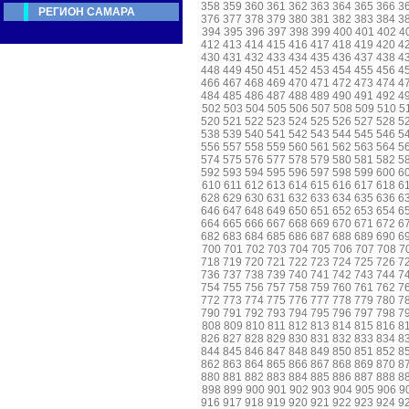
358
359
360
361
362
363
364
365
366
3
РЕГИОН САМАРА
376
377
378
379
380
381
382
383
384
3
394
395
396
397
398
399
400
401
402
4
412
413
414
415
416
417
418
419
420
4
430
431
432
433
434
435
436
437
438
4
448
449
450
451
452
453
454
455
456
4
466
467
468
469
470
471
472
473
474
4
484
485
486
487
488
489
490
491
492
4
502
503
504
505
506
507
508
509
510
5
520
521
522
523
524
525
526
527
528
5
538
539
540
541
542
543
544
545
546
5
556
557
558
559
560
561
562
563
564
5
574
575
576
577
578
579
580
581
582
5
592
593
594
595
596
597
598
599
600
6
610
611
612
613
614
615
616
617
618
6
628
629
630
631
632
633
634
635
636
6
646
647
648
649
650
651
652
653
654
6
664
665
666
667
668
669
670
671
672
6
682
683
684
685
686
687
688
689
690
6
700
701
702
703
704
705
706
707
708
7
718
719
720
721
722
723
724
725
726
7
736
737
738
739
740
741
742
743
744
7
754
755
756
757
758
759
760
761
762
7
772
773
774
775
776
777
778
779
780
7
790
791
792
793
794
795
796
797
798
7
808
809
810
811
812
813
814
815
816
8
826
827
828
829
830
831
832
833
834
8
844
845
846
847
848
849
850
851
852
8
862
863
864
865
866
867
868
869
870
8
880
881
882
883
884
885
886
887
888
8
898
899
900
901
902
903
904
905
906
9
916
917
918
919
920
921
922
923
924
9