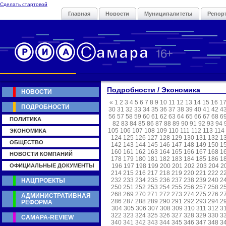
Сделать стартовой
Главная
Новости
Муниципалитеты
Репор
Подробности / Экономика
НОВОСТИ
«
1
2
3
4
5
6
7
8
9
10
11
12
13
14
15
16
1
ПОДРОБНОСТИ
30
31
32
33
34
35
36
37
38
39
40
41
42
4
56
57
58
59
60
61
62
63
64
65
66
67
68
6
ПОЛИТИКА
82
83
84
85
86
87
88
89
90
91
92
93
94
105
106
107
108
109
110
111
112
113
114
ЭКОНОМИКА
124
125
126
127
128
129
130
131
132
1
ОБЩЕСТВО
142
143
144
145
146
147
148
149
150
1
160
161
162
163
164
165
166
167
168
1
НОВОСТИ КОМПАНИЙ
178
179
180
181
182
183
184
185
186
1
ОФИЦИАЛЬНЫЕ ДОКУМЕНТЫ
196
197
198
199
200
201
202
203
204
2
214
215
216
217
218
219
220
221
222
2
232
233
234
235
236
237
238
239
240
2
НАЦПРОЕКТЫ
250
251
252
253
254
255
256
257
258
2
268
269
270
271
272
273
274
275
276
2
АДМИНИСТРАТИВНАЯ
286
287
288
289
290
291
292
293
294
2
РЕФОРМА
304
305
306
307
308
309
310
311
312
3
322
323
324
325
326
327
328
329
330
3
САМАРА-REVIEW
340
341
342
343
344
345
346
347
348
3