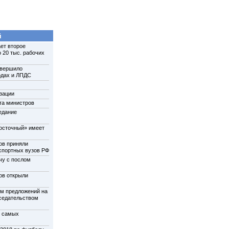
й
ет второе
 20 тыс. рабочих
авершило
одах и ЛПДС
зации
та министров
едание
осточный» имеет
ов приняли
нспортных вузов РФ
чу с послом
ов открыли
м предложений на
дседательством
у самых