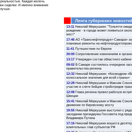
й реальностью. Каждая мелочь
бки сиделки. И именно внимание
 лучше.
Лента губернских новосте
13:11
Николай Меркушкин: "Тольятти ожида
рождение - в городе может появиться около
мест"
17:46
АО «Транснефтепродукт-Самара» з
плановые ремонты на нефтепродуктопров
11:41
Путешествие по Европе
20:00
Сопротивление изменениям в органи
13:17
Утвержден состав областного кабине
09:02
В Самаре состоялось очередное зас
правительства региона
12:32
Николай Меркушкин: «Космодром «В
колоссальное значение для всей страны»
12:28
Николай Меркушкин и Максим Сокол
участие в слете бойцов стройотрядов тра
12:08
Глава региона провел рабочую встре
Швеции
15:41
Николай Меркушкин и Максим Сокол
движение по Кировскому мосту
19:55
Николай Меркушкин выступил с рядо
заседании президиума Госсовета под пре
Владимира Путина
17:16
Николай Меркушкин вошел в десятк
влиятельных глав субъектов РФ