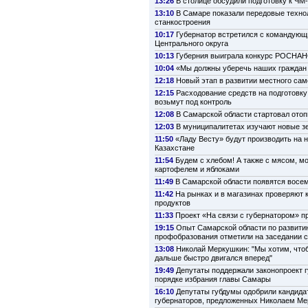
13:26
В столице обсудили подготовку к ЧМ
13:10
В Самаре показали передовые техно
станкостроения
10:17
Губернатор встретился с командую
Центрального округа
10:13
Губерния выиграла конкурс РОСНА
10:04
«Мы должны уберечь наших граждан 
12:18
Новый этап в развитии местного са
12:15
Расходование средств на подготовку
возьмут под контроль
12:08
В Самарской области стартовал ото
12:03
В муниципалитетах изучают новые з
11:50
«Ладу Весту» будут производить на 
Казахстане
11:54
Будем с хлебом! А также с мясом, м
картофелем и яблоками
11:49
В Самарской области появятся восе
11:42
На рынках и в магазинах проверяют 
продуктов
11:33
Проект «На связи с губернатором» п
19:15
Опыт Самарской области по развити
профобразования отметили на заседании 
13:08
Николай Меркушкин: "Мы хотим, что
дальше быстро двигался вперед"
19:49
Депутаты поддержали законопроект г
порядке избрания главы Самары
16:10
Депутаты губдумы одобрили кандида
губернаторов, предложенных Николаем М