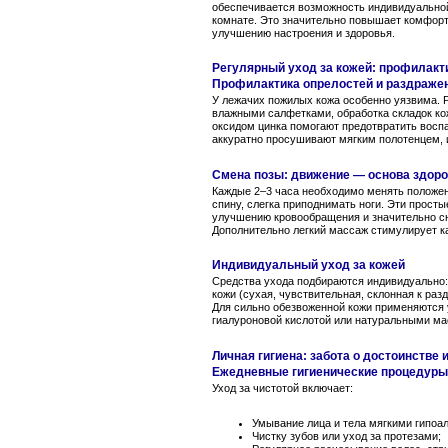
обеспечивается возможность индивидуально
комнате. Это значительно повышает комфорт
улучшению настроения и здоровья.
Регулярный уход за кожей: профилакти
Профилактика опрелостей и раздраже
У лежачих пожилых кожа особенно уязвима. 
влажными салфетками, обработка складок ко
оксидом цинка помогают предотвратить восп
аккуратно просушивают мягким полотенцем, и
Смена позы: движение — основа здор
Каждые 2–3 часа необходимо менять положени
спину, слегка приподнимать ноги. Эти прост
улучшению кровообращения и значительно с
Дополнительно легкий массаж стимулирует к
Индивидуальный уход за кожей
Средства ухода подбираются индивидуально
кожи (сухая, чувствительная, склонная к раз
Для сильно обезвоженной кожи применяются
гиалуроновой кислотой или натуральными ма
Личная гигиена: забота о достоинстве 
Ежедневные гигиенические процедуры
Уход за чистотой включает:
Умывание лица и тела мягкими гипоа
Чистку зубов или уход за протезами;