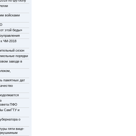
-2018 по футболу
логии
щим войсками
НО
от этой беды»
моуправления
 к ЧМ-2018
пительный сезон
емельные порядки
новом заводе в
олоком,
мь памятных дат
качество
родолжается
ю
совета ПФО
бы СамГТУ и
убернатора о
туры пяти вице-
еркушкиным