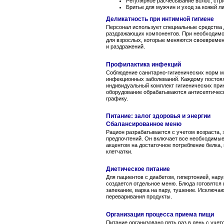
Регулярное расчесывание волос, стри
Бритье для мужчин и уход за кожей л
Деликатность при интимной гигиене
Персонал использует специальные средства д
раздражающих компонентов. При необходимо
для взрослых, которые меняются своевремен
и раздражений.
Профилактика инфекций
Соблюдение санитарно-гигиенических норм м
инфекционных заболеваний. Каждому постоя
индивидуальный комплект гигиенических при
оборудование обрабатываются антисептичес
графику.
Питание: залог здоровья и энергии
Сбалансированное меню
Рацион разрабатывается с учетом возраста,
предпочтений. Он включает все необходимые
акцентом на достаточное потребление белка, 
клетчатки.
Диетическое питание
Для пациентов с диабетом, гипертонией, на
создается отдельное меню. Блюда готовятс
запекание, варка на пару, тушение. Исключа
переваривания продукты.
Организация процесса приема пищи
Питание организовано пять раз в день с учет