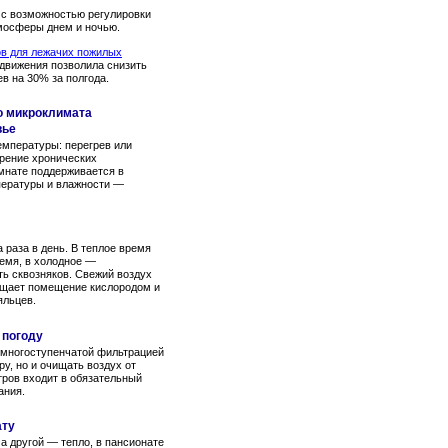
с возможностью регулировки
мосферы днем и ночью.
ов для лежачих пожилых
 движения позволила снизить
в на 30% за полгода.
о микроклимата
вье
мпературы: перегрев или
рение хронических
мнате поддерживается в
пературы и влажности —
раза в день. В теплое время
емя, в холодное —
ть сквозняков. Свежий воздух
ыщает помещение кислородом и
яльцев.
 погоду
многоступенчатой фильтрацией
у, но и очищать воздух от
тров входит в обязательный
ания.
ату
а другой — тепло, в пансионате