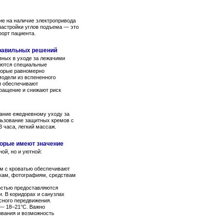
ие на наличие электропривода
настройки углов подъема — это
орт пациента.
равильных решений
зных в уходе за лежачими
уются специальные
торые равномерно
одели из вспененного
и обеспечивают
ращение и снижают риск
ание ежедневному уходу за
льзование защитных кремов с
 часа, легкий массаж.
торые имеют значение
ой, но и уютной:
м с кроватью обеспечивают
кам, фотографиям, средствам
остью предоставляются
и. В коридорах и санузлах
сного передвижения.
— 18–21°C. Важно
ования и возможность