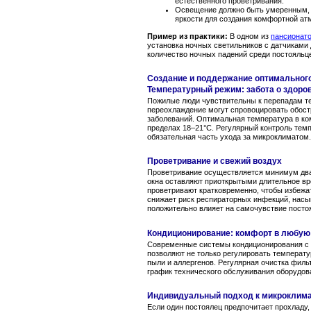
естественного проветривания.
Освещение должно быть умеренным, 
яркости для создания комфортной ат
Пример из практики:
В одном из
пансионат
установка ночных светильников с датчиками
количество ночных падений среди постояльце
Создание и поддержание оптимальног
Температурный режим: забота о здоро
Пожилые люди чувствительны к перепадам те
переохлаждение могут спровоцировать обост
заболеваний. Оптимальная температура в ко
пределах 18–21°C. Регулярный контроль тем
обязательная часть ухода за микроклиматом.
Проветривание и свежий воздух
Проветривание осуществляется минимум два 
окна оставляют приоткрытыми длительное вр
проветривают кратковременно, чтобы избежа
снижает риск респираторных инфекций, нас
положительно влияет на самочувствие посто
Кондиционирование: комфорт в любую
Современные системы кондиционирования с 
позволяют не только регулировать температур
пыли и аллергенов. Регулярная очистка филь
график технического обслуживания оборудов
Индивидуальный подход к микроклим
Если один постоялец предпочитает прохладу, 