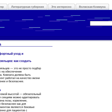
тер
Литературная губерния
Это интересно
Волжская Коммуна
й
фортный уход и
ояльцев: как создать
ояльцев — это не просто подбор
х на обеспечение
а. Комната должна быть
ент работал на качество жизни
внее и безопаснее.
а
руемой высотой — обязательный
м секциям можно адаптировать
ена позы, кормление,
 безопаснее как для
лементом являются боковые
нно для пациентов с