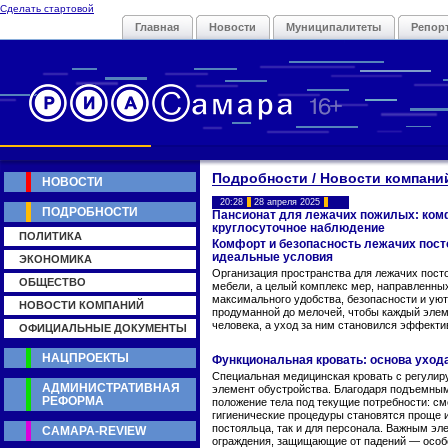
Сделать стартовой
Главная
Новости
Муниципалитеты
Репор
Подробности / Новости компани
НОВОСТИ
20:28
28 апреля 2025
ПОДРОБНОСТИ
Пансионат для лежачих пожилых: ком
круглосуточное наблюдение
ПОЛИТИКА
Комфорт и безопасность лежачих пост
идеальные условия
ЭКОНОМИКА
Организация пространства для лежачих пост
ОБЩЕСТВО
мебели, а целый комплекс мер, направленны
максимального удобства, безопасности и уют
НОВОСТИ КОМПАНИЙ
продуманной до мелочей, чтобы каждый элем
человека, а уход за ним становился эффекти
ОФИЦИАЛЬНЫЕ ДОКУМЕНТЫ
НАЦПРОЕКТЫ
Функциональная кровать: основа уход
Специальная медицинская кровать с регули
АДМИНИСТРАТИВНАЯ
элемент обустройства. Благодаря подъемны
РЕФОРМА
положение тела под текущие потребности: см
гигиенические процедуры становятся проще и
постояльца, так и для персонала. Важным э
САМАРА-REVIEW
ограждения, защищающие от падений — особе