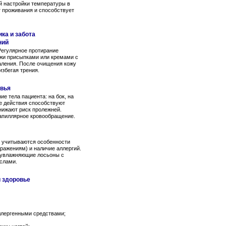
й настройки температуры в
 проживания и способствует
ка и забота
ний
Регулярное протирание
жи присыпками или кремами с
аления. После очищения кожу
збегая трения.
овья
е тела пациента: на бок, на
ые действия способствуют
нижают риск пролежней.
апиллярное кровообращение.
: учитываются особенности
дражениям) и наличие аллергий.
 увлажняющие лосьоны с
слами.
и здоровье
ллергенными средствами;