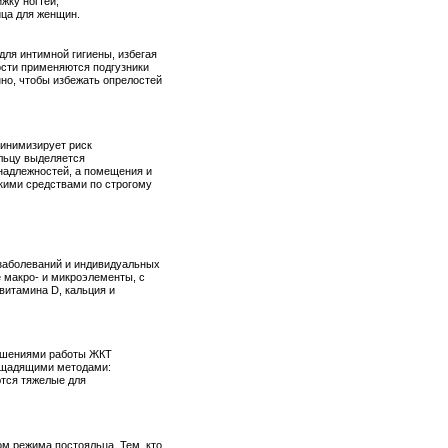
жку ногтей;
ица для женщин.
ля интимной гигиены, избегая
сти применяются подгузники
но, чтобы избежать опрелостей
инимизирует риск
льцу выделяется
надлежностей, а помещения и
кими средствами по строгому
 заболеваний и индивидуальных
 макро- и микроэлементы, с
витамина D, кальция и
рушениями работы ЖКТ
я щадящими методами:
ются тяжелые для
ом режима постояльца. Тем, кто