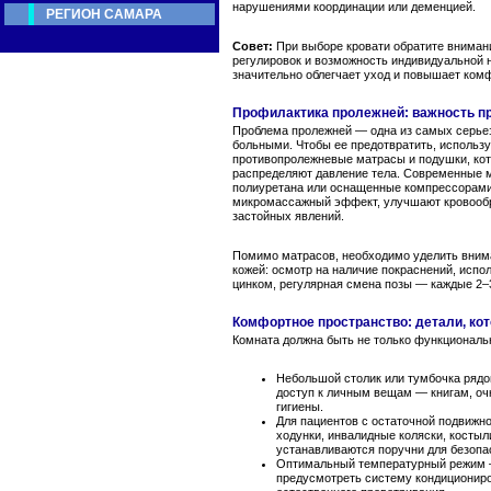
нарушениями координации или деменцией.
РЕГИОН САМАРА
Совет:
При выборе кровати обратите вниман
регулировок и возможность индивидуальной 
значительно облегчает уход и повышает комф
Профилактика пролежней: важность п
Проблема пролежней — одна из самых серье
больными. Чтобы ее предотвратить, использ
противопролежневые матрасы и подушки, ко
распределяют давление тела. Современные м
полиуретана или оснащенные компрессорам
микромассажный эффект, улучшают кровооб
застойных явлений.
Помимо матрасов, необходимо уделить вним
кожей: осмотр на наличие покраснений, испо
цинком, регулярная смена позы — каждые 2–3
Комфортное пространство: детали, ко
Комната должна быть не только функциональн
Небольшой столик или тумбочка рядо
доступ к личным вещам — книгам, оч
гигиены.
Для пациентов с остаточной подвижн
ходунки, инвалидные коляски, костыл
устанавливаются поручни для безопа
Оптимальный температурный режим 
предусмотреть систему кондиционир