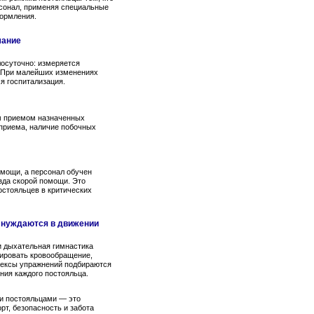
рсонал, применяя специальные
кормления.
мание
лосуточно: измеряется
. При малейших изменениях
я госпитализация.
м приемом назначенных
 приема, наличие побочных
мощи, а персонал обучен
зда скорой помощи. Это
стояльцев в критических
 нуждаются в движении
и дыхательная гимнастика
ировать кровообращение,
лексы упражнений подбираются
ния каждого постояльца.
и постояльцами — это
рт, безопасность и забота