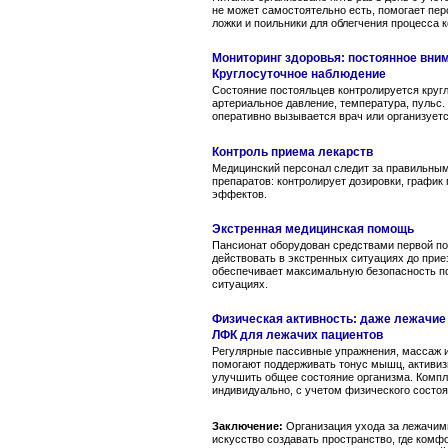
не может самостоятельно есть, помогает пе
ложки и поильники для облегчения процесса 
Мониторинг здоровья: постоянное вни
Круглосуточное наблюдение
Состояние постояльцев контролируется круг
артериальное давление, температура, пульс
оперативно вызывается врач или организуетс
Контроль приема лекарств
Медицинский персонал следит за правильны
препаратов: контролирует дозировки, график
эффектов.
Экстренная медицинская помощь
Пансионат оборудован средствами первой по
действовать в экстренных ситуациях до прие
обеспечивает максимальную безопасность по
ситуациях.
Физическая активность: даже лежачие
ЛФК для лежачих пациентов
Регулярные пассивные упражнения, массаж 
помогают поддерживать тонус мышц, активиз
улучшить общее состояние организма. Комп
индивидуально, с учетом физического состоя
Заключение:
Организация ухода за лежачим
искусство создавать пространство, где комфо