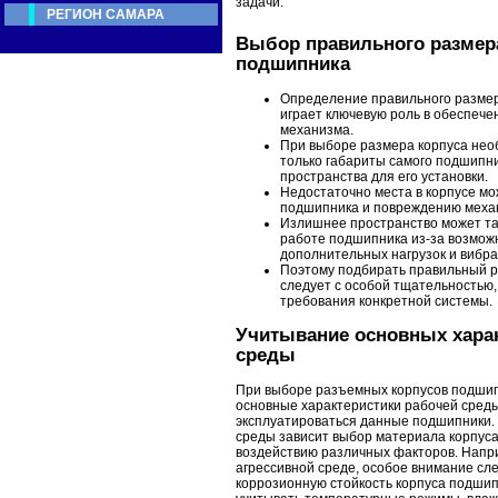
задачи.
РЕГИОН САМАРА
Выбор правильного размер
подшипника
Определение правильного разме
играет ключевую роль в обеспеч
механизма.
При выборе размера корпуса нео
только габариты самого подшипни
пространства для его установки.
Недостаточно места в корпусе м
подшипника и повреждению механ
Излишнее пространство может так
работе подшипника из-за возмож
дополнительных нагрузок и вибра
Поэтому подбирать правильный 
следует с особой тщательностью,
требования конкретной системы.
Учитывание основных хара
среды
При выборе разъемных корпусов подшип
основные характеристики рабочей среды,
эксплуатироваться данные подшипники.
среды зависит выбор материала корпуса,
воздействию различных факторов. Напри
агрессивной среде, особое внимание сл
коррозионную стойкость корпуса подшип