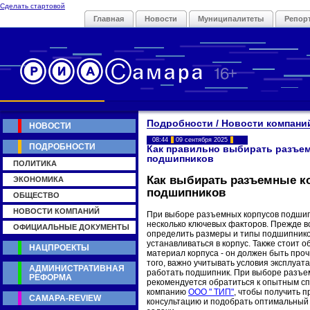
Сделать стартовой
Главная
Новости
Муниципалитеты
Репор
Подробности / Новости компани
НОВОСТИ
08:44
09 сентября 2025
ПОДРОБНОСТИ
Как правильно выбирать разъе
подшипников
ПОЛИТИКА
Как выбирать разъемные к
ЭКОНОМИКА
подшипников
ОБЩЕСТВО
НОВОСТИ КОМПАНИЙ
При выборе разъемных корпусов подшип
несколько ключевых факторов. Прежде в
ОФИЦИАЛЬНЫЕ ДОКУМЕНТЫ
определить размеры и типы подшипнико
устанавливаться в корпус. Также стоит 
НАЦПРОЕКТЫ
материал корпуса - он должен быть про
того, важно учитывать условия эксплуата
АДМИНИСТРАТИВНАЯ
работать подшипник. При выборе разъе
РЕФОРМА
рекомендуется обратиться к опытным сп
компанию
ООО " ТИП"
, чтобы получить 
САМАРА-REVIEW
консультацию и подобрать оптимальный 