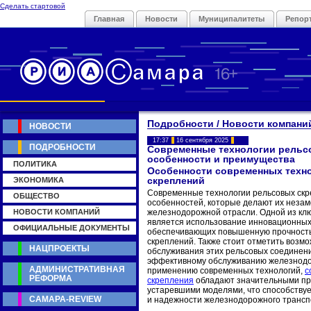
Сделать стартовой
Главная
Новости
Муниципалитеты
Репор
Подробности / Новости компани
НОВОСТИ
17:37
16 сентября 2025
ПОДРОБНОСТИ
Современные технологии рельс
особенности и преимущества
ПОЛИТИКА
Особенности современных техн
ЭКОНОМИКА
скреплений
Современные технологии рельсовых скр
ОБЩЕСТВО
особенностей, которые делают их неза
НОВОСТИ КОМПАНИЙ
железнодорожной отрасли. Одной из кл
является использование инновационных 
ОФИЦИАЛЬНЫЕ ДОКУМЕНТЫ
обеспечивающих повышенную прочность
скреплений. Также стоит отметить возмо
НАЦПРОЕКТЫ
обслуживания этих рельсовых соединени
эффективному обслуживанию железнодо
АДМИНИСТРАТИВНАЯ
применению современных технологий,
с
РЕФОРМА
скрепления
обладают значительными п
устаревшими моделями, что способству
САМАРА-REVIEW
и надежности железнодорожного трансп