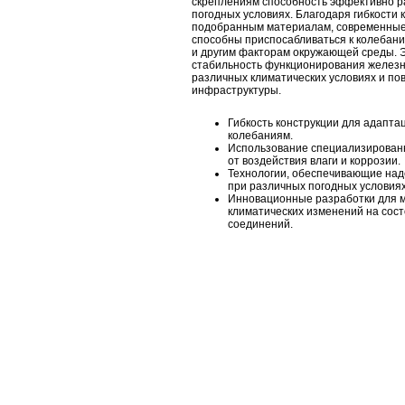
скреплениям способность эффективно р
погодных условиях. Благодаря гибкости 
подобранным материалам, современные
способны приспосабливаться к колебан
и другим факторам окружающей среды. 
стабильность функционирования железн
различных климатических условиях и п
инфраструктуры.
Гибкость конструкции для адапта
колебаниям.
Использование специализирован
от воздействия влаги и коррозии.
Технологии, обеспечивающие на
при различных погодных условиях
Инновационные разработки для 
климатических изменений на сос
соединений.