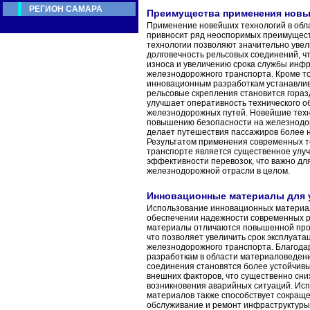
РЕГИОН САМАРА
Преимущества применения новы
Применение новейших технологий в обл
привносит ряд неоспоримых преимущест
технологии позволяют значительно увел
долговечность рельсовых соединений, ч
износа и увеличению срока службы инф
железнодорожного транспорта. Кроме то
инновационным разработкам устанавлив
рельсовые скрепления становится гораз
улучшает оперативность технического 
железнодорожных путей. Новейшие техн
повышению безопасности на железнодо
делает путешествия пассажиров более
Результатом применения современных т
транспорте является существенное улуч
эффективности перевозок, что важно дл
железнодорожной отрасли в целом.
Инновационные материалы для 
Использование инновационных материал
обеспечении надежности современных р
материалы отличаются повышенной проч
что позволяет увеличить срок эксплуат
железнодорожного транспорта. Благод
разработкам в области материаловеден
соединения становятся более устойчивы
внешних факторов, что существенно сни
возникновения аварийных ситуаций. Ис
материалов также способствует сокращ
обслуживание и ремонт инфраструктуры,