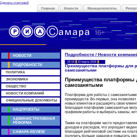
Сделать стартовой
Главная
Новости
Муниципалитеты
Репор
Подробности / Новости компани
НОВОСТИ
16:18
10 марта 2026
ПОДРОБНОСТИ
Преимущества платформы для р
самозанятыми
ПОЛИТИКА
Преимущества платформы 
ЭКОНОМИКА
самозанятыми
ОБЩЕСТВО
НОВОСТИ КОМПАНИЙ
Платформа для работы с самозанятыми
преимуществ. Во-первых, она позволяе
ОФИЦИАЛЬНЫЕ ДОКУМЕНТЫ
новых клиентов и расширять свою клиент
благодаря платформе самозанятые могут
НАЦПРОЕКТЫ
графиком работы и выбирать заказы, ко
АДМИНИСТРАТИВНАЯ
РЕФОРМА
Также на платформе часто предоставля
доходов и расходов, что упрощает веден
благодаря рейтинговой системе на плат
САМАРА-REVIEW
получить больше заказов и повысить св