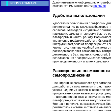
Дополнительную информацию о платфор
РЕГИОН САМАРА
самозанятыми можно найти
на сайте
.
Удобство использования
Удобство использования платформы дл
является одним из ключевых факторов п
сервисов. Благодаря интуитивно понятн
навигации, самозанятые могут быстро о
платформы и начать работу. Возможност
управление графиком работы и быстрый
инструментам делают процесс работы 
Кроме того, наличие удобной системы о
расходов позволяет самозанятым контр
деятельность без лишних сложностей. В 
использования платформы способствуе
производительности и успеху самозанят
Расширенные возможности
самопродвижения
Расширенные возможности для самопр
для работы с самозанятыми играют важ
успеха. Одним из ключевых аспектов яв
продвижения своих навыков и услуг сре
Благодаря различным инструментам мар
платформе, самозанятые могут повысить
бренда и привлечь новых заказчиков. Кр
рейтинговой системы и отзывов клиенто
потенциальных заказчиков в надежност