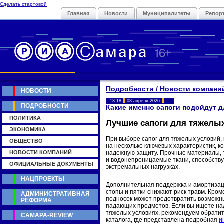
Сделать стартовой
Главная
Новости
Муниципалитеты
Репор
Подробности / Новости компани
НОВОСТИ
13:18
08 апреля 2026
ПОДРОБНОСТИ
Какие именно сапоги подойдут 
ПОЛИТИКА
Лучшие сапоги для тяжелы
ЭКОНОМИКА
При выборе сапог для тяжелых условий,
ОБЩЕСТВО
на несколько ключевых характеристик, 
НОВОСТИ КОМПАНИЙ
надежную защиту. Прочные материалы, т
и водонепроницаемые ткани, способству
ОФИЦИАЛЬНЫЕ ДОКУМЕНТЫ
экстремальных нагрузках.
НАЦПРОЕКТЫ
Дополнительная поддержка и амортизац
стопы и пятки снижают риск травм. Кром
АДМИНИСТРАТИВНАЯ
подносок может предотвратить возможн
РЕФОРМА
падающих предметов. Если вы ищете на
тяжелых условиях, рекомендуем обратит
САМАРА-REVIEW
каталога, где представлена подробная
и