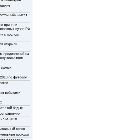
едание
осточный» имеет
ов приняли
нспортных вузов РФ
чу с послом
ов открыли
м предложений на
дседательством
у самых
-2018 по футболу
логии
щим войсками
НО
от этой беды»
моуправления
 к ЧМ-2018
пительный сезон
емельные порядки
новом заводе в