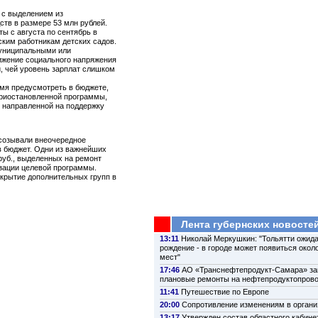
 с выделением из
тв в размере 53 млн рублей.
ы с августа по сентябрь в
еским работникам детских садов.
муниципальными или
ижение социального напряжения
, чей уровень зарплат слишком
мя предусмотреть в бюджете,
приостановленной программы,
, направленной на поддержку
 созывали внеочередное
в бюджет. Одни из важнейших
 руб., выделенных на ремонт
изации целевой программы.
ткрытие дополнительных групп в
Лента губернских новосте
13:11
Николай Меркушкин: "Тольятти ожида
рождение - в городе может появиться около
мест"
17:46
АО «Транснефтепродукт-Самара» з
плановые ремонты на нефтепродуктопров
11:41
Путешествие по Европе
20:00
Сопротивление изменениям в органи
13:17
Утвержден состав областного кабине