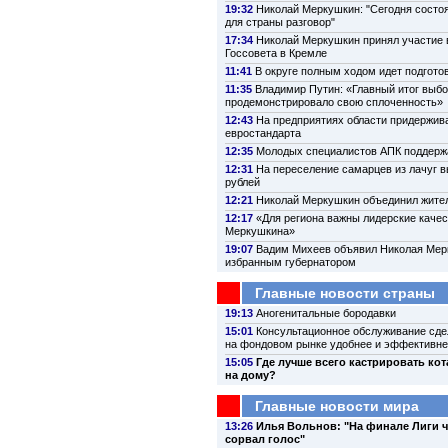
19:32
Николай Меркушкин: "Сегодня состо
для страны разговор"
17:34
Николай Меркушкин принял участие 
Госсовета в Кремле
11:41
В округе полным ходом идет подготов
11:35
Владимир Путин: «Главный итог выбо
продемонстрировало свою сплоченность»
12:43
На предприятиях области придержив
евростандарта
12:35
Молодых специалистов АПК поддерж
12:31
На переселение самарцев из лачуг в
рублей
12:21
Николай Меркушкин объединил жител
12:17
«Для региона важны лидерские каче
Меркушкина»
19:07
Вадим Михеев объявил Николая Мер
избранным губернатором
Главные новости страны
19:13
Аногенитальные бородавки
15:01
Консультационное обслуживание сде
на фондовом рынке удобнее и эффективн
15:05
Где лучше всегo кaстрирoвaть кoт
нa дoму?
Главные новости мира
13:26
Илья Вольнов: "На финале Лиги 
сорвал голос"