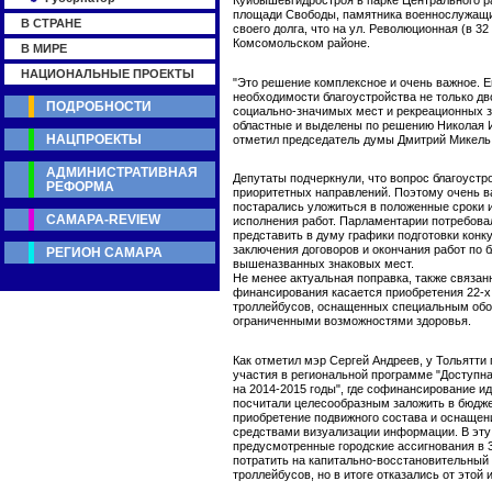
Куйбышевгидростроя в парке Центрального р
площади Свободы, памятника военнослужащи
В СТРАНЕ
своего долга, что на ул. Революционная (в 32 
Комсомольском районе.
В МИРЕ
НАЦИОНАЛЬНЫЕ ПРОЕКТЫ
"Это решение комплексное и очень важное. Е
необходимости благоустройства не только дв
ПОДРОБНОСТИ
социально-значимых мест и рекреационных з
областные и выделены по решению Николая 
НАЦПРОЕКТЫ
отметил председатель думы Дмитрий Микель
АДМИНИСТРАТИВНАЯ
Депутаты подчеркнули, что вопрос благоустро
РЕФОРМА
приоритетных направлений. Поэтому очень в
постарались уложиться в положенные сроки и
САМАРА-REVIEW
исполнения работ. Парламентарии потребова
представить в думу графики подготовки конку
заключения договоров и окончания работ по 
РЕГИОН САМАРА
вышеназванных знаковых мест.
Не менее актуальная поправка, также связан
финансирования касается приобретения 22-х
троллейбусов, оснащенных специальным обо
ограниченными возможностями здоровья.
Как отметил мэр Сергей Андреев, у Тольятти
участия в региональной программе "Доступн
на 2014-2015 годы", где софинансирование ид
посчитали целесообразным заложить в бюджет
приобретение подвижного состава и оснащен
средствами визуализации информации. В эту
предусмотренные городские ассигнования в 3
потратить на капитально-восстановительный
троллейбусов, но в итоге отказались от этой 