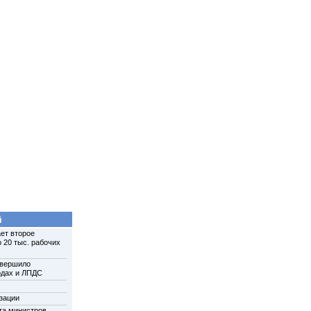
й
ет второе
 20 тыс. рабочих
авершило
одах и ЛПДС
зации
та министров