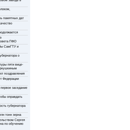
олоком,
мь памятных дат
качество
родолжается
ю
совета ПФО
бы СамГТУ и
убернатора о
туры пяти вице-
еркушкиным
ют поздравления
ет Федерации
 первое заседание
тобы оправдать
ость губернатора
лн тонн зерна
ельством Сергея
на по обучению