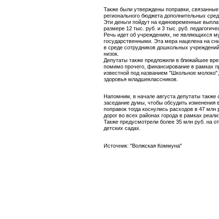
Также были утверждены поправки, связанные
регионального бюджета дополнительных средс
Эти деньги пойдут на единовременные выплат
размере 12 тыс. руб. и 3 тыс. руб. педагогич
Речь идет об учреждениях, не являющихся 
государственными. Эта мера нацелена на сн
в среде сотрудников дошкольных учреждений
низок.
Депутаты также предложили в ближайшее вре
помимо прочего, финансирование в рамках 
известной под названием "Школьное молоко"
здоровья младшеклассников.
Напомним, в начале августа депутаты также
заседание думы, чтобы обсудить изменения 
поправок тогда коснулись расходов в 47 млн
дорог во всех районах города в рамках реал
Также предусмотрели более 35 млн руб. на о
детских садах.
Источник: "Волжская Коммуна"