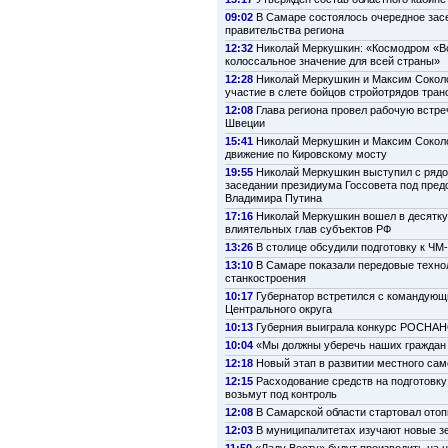
09:02
В Самаре состоялось очередное зас
правительства региона
12:32
Николай Меркушкин: «Космодром «В
колоссальное значение для всей страны»
12:28
Николай Меркушкин и Максим Сокол
участие в слете бойцов стройотрядов тра
12:08
Глава региона провел рабочую встре
Швеции
15:41
Николай Меркушкин и Максим Сокол
движение по Кировскому мосту
19:55
Николай Меркушкин выступил с рядо
заседании президиума Госсовета под пре
Владимира Путина
17:16
Николай Меркушкин вошел в десятк
влиятельных глав субъектов РФ
13:26
В столице обсудили подготовку к ЧМ
13:10
В Самаре показали передовые техно
станкостроения
10:17
Губернатор встретился с командую
Центрального округа
10:13
Губерния выиграла конкурс РОСНА
10:04
«Мы должны уберечь наших граждан 
12:18
Новый этап в развитии местного са
12:15
Расходование средств на подготовку
возьмут под контроль
12:08
В Самарской области стартовал ото
12:03
В муниципалитетах изучают новые з
11:50
«Ладу Весту» будут производить на 