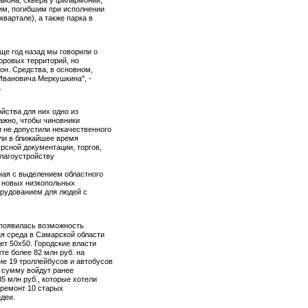
айона, сквера у филармонии,
м, погибшим при исполнении
квартале), а также парка в
ще год назад мы говорили о
оровых территорий, но
он. Средства, в основном,
Ивановича Меркушкина", -
.
йства для них одно из
ажно, чтобы чиновники
 не допустили некачественного
ли в ближайшее время
рсной документации, торгов,
благоустройству
ная с выделением областного
 новых низкопольных
рудованием для людей с
 появилась возможность
ая среда в Самарской области
ет 50х50. Городские власти
е более 82 млн руб. на
ие 19 троллейбусов и автобусов
 сумму войдут ранее
5 млн руб., которые хотели
 ремонт 10 старых
идеи.