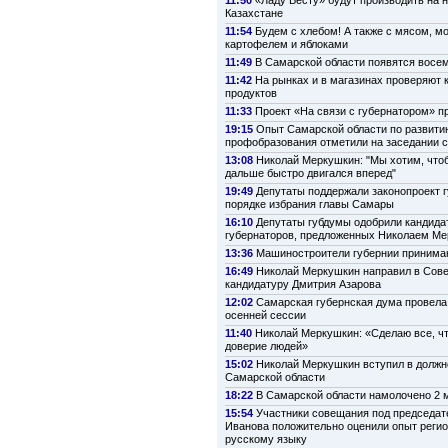
Казахстане
11:54
Будем с хлебом! А также с мясом, м
картофелем и яблоками
11:49
В Самарской области появятся восе
11:42
На рынках и в магазинах проверяют 
продуктов
11:33
Проект «На связи с губернатором» п
19:15
Опыт Самарской области по развити
профобразования отметили на заседании 
13:08
Николай Меркушкин: "Мы хотим, что
дальше быстро двигался вперед"
19:49
Депутаты поддержали законопроект г
порядке избрания главы Самары
16:10
Депутаты губдумы одобрили кандида
губернаторов, предложенных Николаем М
13:36
Машиностроители губернии принима
16:49
Николай Меркушкин направил в Сов
кандидатуру Дмитрия Азарова
12:02
Самарская губернская дума провела
осенней сессии
11:40
Николай Меркушкин: «Сделаю все, ч
доверие людей»
15:02
Николай Меркушкин вступил в должн
Самарской области
18:22
В Самарской области намолочено 2 м
15:54
Участники совещания под председат
Иванова положительно оценили опыт регио
русскому языку