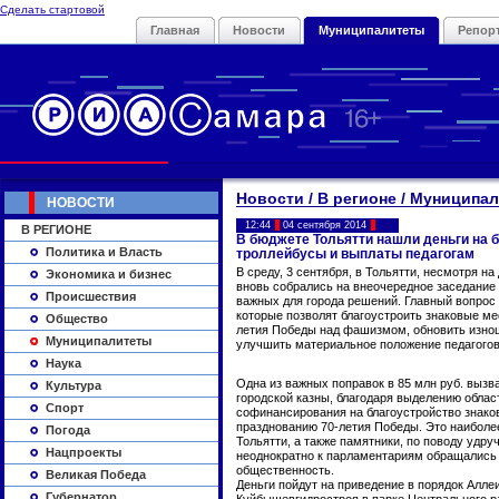
Сделать стартовой
Главная
Новости
Муниципалитеты
Репор
Новости / В регионе / Муниципа
НОВОСТИ
12:44
04 сентября 2014
В РЕГИОНЕ
В бюджете Тольятти нашли деньги на 
Политика и Власть
троллейбусы и выплаты педагогам
В среду, 3 сентября, в Тольятти, несмотря н
Экономика и бизнес
вновь собрались на внеочередное заседание
Происшествия
важных для города решений. Главный вопрос 
которые позволят благоустроить знаковые ме
Общество
летия Победы над фашизмом, обновить изно
Муниципалитеты
улучшить материальное положение педагогов
Наука
Одна из важных поправок в 85 млн руб. выз
Культура
городской казны, благодаря выделению облас
Спорт
софинансирования на благоустройство знако
празднованию 70-летия Победы. Это наибол
Погода
Тольятти, а также памятники, по поводу удр
Нацпроекты
неоднократно к парламентариям обращались 
общественность.
Великая Победа
Деньги пойдут на приведение в порядок Алле
Губернатор