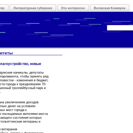
тер
Литературная губерния
Это интересно
Волжская Коммуна
литеты
благоустройство, новые
а думские каникулы, депутаты
 парламента, чтобы принять ряд
повестки - изменения в бюджет,
ста города к празднованию 70-
шенный троллейбусный парк и
.
вана увеличением доходов
тных денег на условиях
вых мест города к
ее посещаемые жителями места
учающего состояния которых
тольяттинские ветераны и
и ветеранов