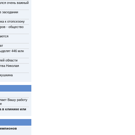
ялся очень важный
в заседании
ка к отопсезону
ров - общество
аются
ат
ыделят 446 млн
ей области
ства Николая
кушкина
лает Вашу работу
ее
a в клинике или
чемпионов