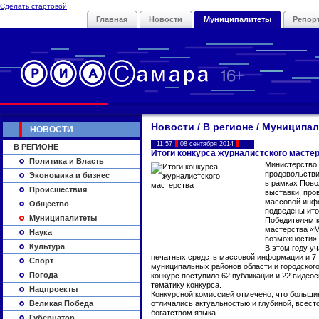
Сделать стартовой
Главная
Новости
Муниципалитеты
Репор
Новости / В регионе / Муниципа
НОВОСТИ
11:57
08 сентября 2014
В РЕГИОНЕ
Итоги конкурса журналистского масте
Политика и Власть
Министерство 
продовольстви
Экономика и бизнес
в рамках Пов
Происшествия
выставки, про
массовой инфо
Общество
подведены итог
Муниципалитеты
Победителям к
мастерства «М
Наука
возможности» 
Культура
В этом году уч
печатных средств массовой информации и 7 
Спорт
муниципальных районов области и городского
Погода
конкурс поступило 62 публикации и 22 виде
тематику конкурса.
Нацпроекты
Конкурсной комиссией отмечено, что больши
Великая Победа
отличались актуальностью и глубиной, всес
богатством языка.
Губернатор