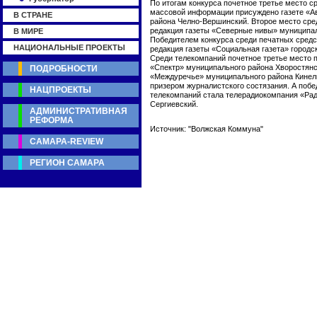
По итогам конкурса почетное третье место с
массовой информации присуждено газете «А
В СТРАНЕ
района Челно-Вершинский. Второе место ср
редакция газеты «Северные нивы» муниципал
В МИРЕ
Победителем конкурса среди печатных сред
НАЦИОНАЛЬНЫЕ ПРОЕКТЫ
редакция газеты «Социальная газета» городс
Среди телекомпаний почетное третье место 
«Спектр» муниципального района Хворостянс
ПОДРОБНОСТИ
«Междуречье» муниципального района Кинел
призером журналистского состязания. А побе
НАЦПРОЕКТЫ
телекомпаний стала телерадиокомпания «Рад
Сергиевский.
АДМИНИСТРАТИВНАЯ
РЕФОРМА
Источник: "Волжская Коммуна"
САМАРА-REVIEW
РЕГИОН САМАРА