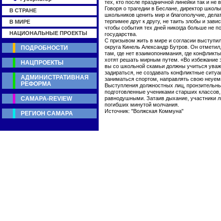
тех, кто после праздничной линейки так и не 
Говоря о трагедии в Беслане, директор школ
В СТРАНЕ
школьников ценить мир и благополучие, дела
терпимее друг к другу, не таить злобы и зави
В МИРЕ
чтобы события тех дней никогда больше не п
НАЦИОНАЛЬНЫЕ ПРОЕКТЫ
государства.
С призывом жить в мире и согласии выступил
округа Кинель Александр Бутров. Он отметил
ПОДРОБНОСТИ
там, где нет взаимопонимания, где конфликт
хотят решать мирным путем. «Во избежание эт
НАЦПРОЕКТЫ
вы со школьной скамьи должны учиться уважа
задираться, не создавать конфликтные ситуац
АДМИНИСТРАТИВНАЯ
заниматься спортом, направлять свою неуем
РЕФОРМА
Выступления должностных лиц, пронзительны
подготовленные учениками старших классов, 
САМАРА-REVIEW
равнодушными. Затаив дыхание, участники л
погибших минутой молчания.
Источник: "Волжская Коммуна"
РЕГИОН САМАРА