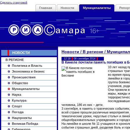
Сделать стартовой
Главная
Новости
Муниципалитеты
Репор
Новости / В регионе / Муниципа
НОВОСТИ
12:16
08 сентября 2014
В РЕГИОНЕ
В Кинеле почтили память погибших в 
Политика и Власть
10 лет назад 
страшных траг
Экономика и бизнес
во время праз
Происшествия
линейки в гор
группа боевик
Общество
учеников, род
Муниципалитеты
Они провели в
жары, жажды и
Наука
террористичес
Культура
последовавшег
человека, 186 из них – дети.
Спорт
3 сентября, в память о трагических события
Погода
всей стране прошли различные мероприятия
тематические уроки, «круглые столы» и лине
Нацпроекты
общеобразовательных учреждениях и городск
Великая Победа
На линейке в школе № 11 учащиеся в хронол
события страшных дней, разделив боль и гор
Губернатор