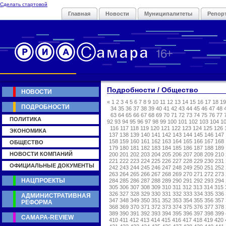
Сделать стартовой
Главная
Новости
Муниципалитеты
Репор
Подробности / Общество
НОВОСТИ
«
1
2
3
4
5
6
7
8
9
10
11
12
13
14
15
16
17
18
19
ПОДРОБНОСТИ
34
35
36
37
38
39
40
41
42
43
44
45
46
47
48
63
64
65
66
67
68
69
70
71
72
73
74
75
76
77
ПОЛИТИКА
92
93
94
95
96
97
98
99
100
101
102
103
104
1
116
117
118
119
120
121
122
123
124
125
126
ЭКОНОМИКА
137
138
139
140
141
142
143
144
145
146
147
158
159
160
161
162
163
164
165
166
167
168
ОБЩЕСТВО
179
180
181
182
183
184
185
186
187
188
189
НОВОСТИ КОМПАНИЙ
200
201
202
203
204
205
206
207
208
209
210
221
222
223
224
225
226
227
228
229
230
231
ОФИЦИАЛЬНЫЕ ДОКУМЕНТЫ
242
243
244
245
246
247
248
249
250
251
252
263
264
265
266
267
268
269
270
271
272
273
НАЦПРОЕКТЫ
284
285
286
287
288
289
290
291
292
293
294
305
306
307
308
309
310
311
312
313
314
315
326
327
328
329
330
331
332
333
334
335
336
АДМИНИСТРАТИВНАЯ
347
348
349
350
351
352
353
354
355
356
357
РЕФОРМА
368
369
370
371
372
373
374
375
376
377
378
389
390
391
392
393
394
395
396
397
398
399
САМАРА-REVIEW
410
411
412
413
414
415
416
417
418
419
420