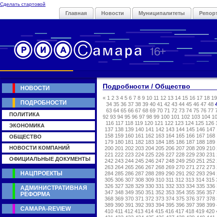
Сделать стартовой
Главная
Новости
Муниципалитеты
Репор
Подробности / Общество
НОВОСТИ
«
1
2
3
4
5
6
7
8
9
10
11
12
13
14
15
16
17
18
19
ПОДРОБНОСТИ
34
35
36
37
38
39
40
41
42
43
44
45
46
47
48
63
64
65
66
67
68
69
70
71
72
73
74
75
76
77
ПОЛИТИКА
92
93
94
95
96
97
98
99
100
101
102
103
104
1
116
117
118
119
120
121
122
123
124
125
126
ЭКОНОМИКА
137
138
139
140
141
142
143
144
145
146
147
158
159
160
161
162
163
164
165
166
167
168
ОБЩЕСТВО
179
180
181
182
183
184
185
186
187
188
189
НОВОСТИ КОМПАНИЙ
200
201
202
203
204
205
206
207
208
209
210
221
222
223
224
225
226
227
228
229
230
231
ОФИЦИАЛЬНЫЕ ДОКУМЕНТЫ
242
243
244
245
246
247
248
249
250
251
252
263
264
265
266
267
268
269
270
271
272
273
НАЦПРОЕКТЫ
284
285
286
287
288
289
290
291
292
293
294
305
306
307
308
309
310
311
312
313
314
315
326
327
328
329
330
331
332
333
334
335
336
АДМИНИСТРАТИВНАЯ
347
348
349
350
351
352
353
354
355
356
357
РЕФОРМА
368
369
370
371
372
373
374
375
376
377
378
389
390
391
392
393
394
395
396
397
398
399
САМАРА-REVIEW
410
411
412
413
414
415
416
417
418
419
420