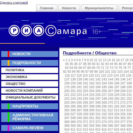
Сделать стартовой
Главная
Новости
Муниципалитеты
Репор
Подробности / Общество
НОВОСТИ
«
1
2
3
4
5
6
7
8
9
10
11
12
13
14
15
16
17
18
19
ПОДРОБНОСТИ
34
35
36
37
38
39
40
41
42
43
44
45
46
47
48
63
64
65
66
67
68
69
70
71
72
73
74
75
76
77
ПОЛИТИКА
92
93
94
95
96
97
98
99
100
101
102
103
104
1
116
117
118
119
120
121
122
123
124
125
126
ЭКОНОМИКА
137
138
139
140
141
142
143
144
145
146
147
158
159
160
161
162
163
164
165
166
167
168
ОБЩЕСТВО
179
180
181
182
183
184
185
186
187
188
189
НОВОСТИ КОМПАНИЙ
200
201
202
203
204
205
206
207
208
209
210
221
222
223
224
225
226
227
228
229
230
231
ОФИЦИАЛЬНЫЕ ДОКУМЕНТЫ
242
243
244
245
246
247
248
249
250
251
252
263
264
265
266
267
268
269
270
271
272
273
НАЦПРОЕКТЫ
284
285
286
287
288
289
290
291
292
293
294
305
306
307
308
309
310
311
312
313
314
315
326
327
328
329
330
331
332
333
334
335
336
АДМИНИСТРАТИВНАЯ
347
348
349
350
351
352
353
354
355
356
357
РЕФОРМА
368
369
370
371
372
373
374
375
376
377
378
389
390
391
392
393
394
395
396
397
398
399
САМАРА-REVIEW
410
411
412
413
414
415
416
417
418
419
420