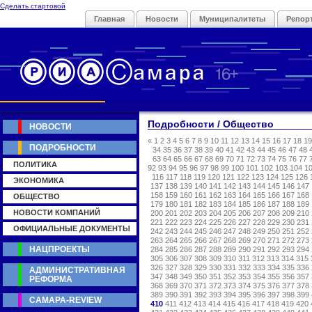
Сделать стартовой
Главная
Новости
Муниципалитеты
Репор
Подробности / Общество
НОВОСТИ
«
1
2
3
4
5
6
7
8
9
10
11
12
13
14
15
16
17
18
19
ПОДРОБНОСТИ
34
35
36
37
38
39
40
41
42
43
44
45
46
47
48
63
64
65
66
67
68
69
70
71
72
73
74
75
76
77
ПОЛИТИКА
92
93
94
95
96
97
98
99
100
101
102
103
104
1
116
117
118
119
120
121
122
123
124
125
126
ЭКОНОМИКА
137
138
139
140
141
142
143
144
145
146
147
158
159
160
161
162
163
164
165
166
167
168
ОБЩЕСТВО
179
180
181
182
183
184
185
186
187
188
189
НОВОСТИ КОМПАНИЙ
200
201
202
203
204
205
206
207
208
209
210
221
222
223
224
225
226
227
228
229
230
231
ОФИЦИАЛЬНЫЕ ДОКУМЕНТЫ
242
243
244
245
246
247
248
249
250
251
252
263
264
265
266
267
268
269
270
271
272
273
НАЦПРОЕКТЫ
284
285
286
287
288
289
290
291
292
293
294
305
306
307
308
309
310
311
312
313
314
315
326
327
328
329
330
331
332
333
334
335
336
АДМИНИСТРАТИВНАЯ
347
348
349
350
351
352
353
354
355
356
357
РЕФОРМА
368
369
370
371
372
373
374
375
376
377
378
389
390
391
392
393
394
395
396
397
398
399
САМАРА-REVIEW
410
411
412
413
414
415
416
417
418
419
420