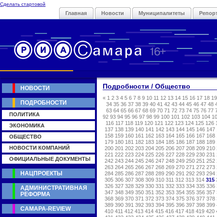
Сделать стартовой
Главная
Новости
Муниципалитеты
Репор
Подробности / Общество
НОВОСТИ
«
1
2
3
4
5
6
7
8
9
10
11
12
13
14
15
16
17
18
19
ПОДРОБНОСТИ
34
35
36
37
38
39
40
41
42
43
44
45
46
47
48
63
64
65
66
67
68
69
70
71
72
73
74
75
76
77
ПОЛИТИКА
92
93
94
95
96
97
98
99
100
101
102
103
104
1
116
117
118
119
120
121
122
123
124
125
126
ЭКОНОМИКА
137
138
139
140
141
142
143
144
145
146
147
158
159
160
161
162
163
164
165
166
167
168
ОБЩЕСТВО
179
180
181
182
183
184
185
186
187
188
189
НОВОСТИ КОМПАНИЙ
200
201
202
203
204
205
206
207
208
209
210
221
222
223
224
225
226
227
228
229
230
231
ОФИЦИАЛЬНЫЕ ДОКУМЕНТЫ
242
243
244
245
246
247
248
249
250
251
252
263
264
265
266
267
268
269
270
271
272
273
НАЦПРОЕКТЫ
284
285
286
287
288
289
290
291
292
293
294
305
306
307
308
309
310
311
312
313
314
315
326
327
328
329
330
331
332
333
334
335
336
АДМИНИСТРАТИВНАЯ
347
348
349
350
351
352
353
354
355
356
357
РЕФОРМА
368
369
370
371
372
373
374
375
376
377
378
389
390
391
392
393
394
395
396
397
398
399
САМАРА-REVIEW
410
411
412
413
414
415
416
417
418
419
420