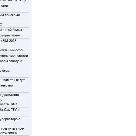
-2018 по футболу
логии
щим войсками
НО
от этой беды»
моуправления
 к ЧМ-2018
пительный сезон
емельные порядки
новом заводе в
олоком,
мь памятных дат
качество
родолжается
ю
совета ПФО
бы СамГТУ и
убернатора о
туры пяти вице-
еркушкиным