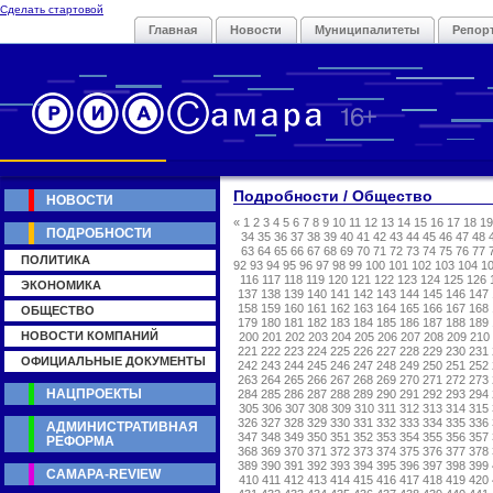
Сделать стартовой
Главная
Новости
Муниципалитеты
Репор
Подробности / Общество
НОВОСТИ
«
1
2
3
4
5
6
7
8
9
10
11
12
13
14
15
16
17
18
19
ПОДРОБНОСТИ
34
35
36
37
38
39
40
41
42
43
44
45
46
47
48
63
64
65
66
67
68
69
70
71
72
73
74
75
76
77
ПОЛИТИКА
92
93
94
95
96
97
98
99
100
101
102
103
104
1
116
117
118
119
120
121
122
123
124
125
126
ЭКОНОМИКА
137
138
139
140
141
142
143
144
145
146
147
158
159
160
161
162
163
164
165
166
167
168
ОБЩЕСТВО
179
180
181
182
183
184
185
186
187
188
189
НОВОСТИ КОМПАНИЙ
200
201
202
203
204
205
206
207
208
209
210
221
222
223
224
225
226
227
228
229
230
231
ОФИЦИАЛЬНЫЕ ДОКУМЕНТЫ
242
243
244
245
246
247
248
249
250
251
252
263
264
265
266
267
268
269
270
271
272
273
НАЦПРОЕКТЫ
284
285
286
287
288
289
290
291
292
293
294
305
306
307
308
309
310
311
312
313
314
315
326
327
328
329
330
331
332
333
334
335
336
АДМИНИСТРАТИВНАЯ
347
348
349
350
351
352
353
354
355
356
357
РЕФОРМА
368
369
370
371
372
373
374
375
376
377
378
389
390
391
392
393
394
395
396
397
398
399
САМАРА-REVIEW
410
411
412
413
414
415
416
417
418
419
420