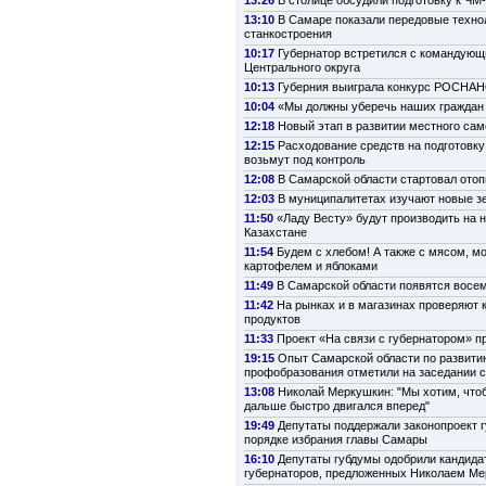
13:26
В столице обсудили подготовку к ЧМ
13:10
В Самаре показали передовые техно
станкостроения
10:17
Губернатор встретился с командую
Центрального округа
10:13
Губерния выиграла конкурс РОСНА
10:04
«Мы должны уберечь наших граждан 
12:18
Новый этап в развитии местного са
12:15
Расходование средств на подготовку
возьмут под контроль
12:08
В Самарской области стартовал ото
12:03
В муниципалитетах изучают новые з
11:50
«Ладу Весту» будут производить на 
Казахстане
11:54
Будем с хлебом! А также с мясом, м
картофелем и яблоками
11:49
В Самарской области появятся восе
11:42
На рынках и в магазинах проверяют 
продуктов
11:33
Проект «На связи с губернатором» п
19:15
Опыт Самарской области по развити
профобразования отметили на заседании 
13:08
Николай Меркушкин: "Мы хотим, что
дальше быстро двигался вперед"
19:49
Депутаты поддержали законопроект г
порядке избрания главы Самары
16:10
Депутаты губдумы одобрили кандида
губернаторов, предложенных Николаем М