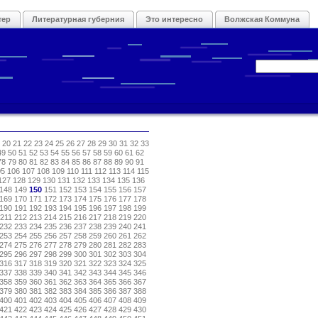
тер
Литературная губерния
Это интересно
Волжская Коммуна
20
21
22
23
24
25
26
27
28
29
30
31
32
33
49
50
51
52
53
54
55
56
57
58
59
60
61
62
78
79
80
81
82
83
84
85
86
87
88
89
90
91
05
106
107
108
109
110
111
112
113
114
115
127
128
129
130
131
132
133
134
135
136
148
149
150
151
152
153
154
155
156
157
169
170
171
172
173
174
175
176
177
178
190
191
192
193
194
195
196
197
198
199
211
212
213
214
215
216
217
218
219
220
232
233
234
235
236
237
238
239
240
241
253
254
255
256
257
258
259
260
261
262
274
275
276
277
278
279
280
281
282
283
295
296
297
298
299
300
301
302
303
304
316
317
318
319
320
321
322
323
324
325
337
338
339
340
341
342
343
344
345
346
358
359
360
361
362
363
364
365
366
367
379
380
381
382
383
384
385
386
387
388
400
401
402
403
404
405
406
407
408
409
421
422
423
424
425
426
427
428
429
430