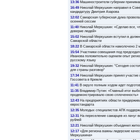
13:36
Машиностроители губернии принима
16:49
Николай Меркушкин направил в Сов
кандидатуру Дмитрия Азарова
12:02
Самарская губернская дума провела
осенней сессии
11:40
Николай Меркушкин: «Сделаю все, ч
доверие людей»
15:02
Николай Меркушкин вступил в должн
Самарской области
18:22
В Самарской области намолочено 2 м
15:54
Участники совещания под председат
Иванова положительно оценили опыт регио
русскому языку
19:32
Николай Меркушкин: "Сегодня состо
для страны разговор"
17:34
Николай Меркушкин принял участие 
Госсовета в Кремле
11:41
В округе полным ходом идет подготов
11:35
Владимир Путин: «Главный итог выбо
продемонстрировало свою сплоченность»
12:43
На предприятиях области придержив
евростандарта
12:35
Молодых специалистов АПК поддерж
12:31
На переселение самарцев из лачуг в
рублей
12:21
Николай Меркушкин объединил жител
12:17
«Для региона важны лидерские каче
Меркушкина»