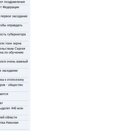
ют поздравления
ет Федерации
 первое заседание
тобы оправдать
ость губернатора
лн тонн зерна
ельством Сергея
на по обучению
ялся очень важный
в заседании
ка к отопсезону
ров - общество
аются
ат
ыделят 446 млн
ей области
ства Николая