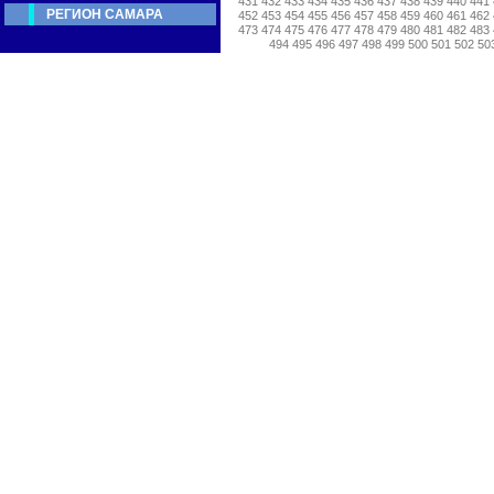
431
432
433
434
435
436
437
438
439
440
441
РЕГИОН САМАРА
452
453
454
455
456
457
458
459
460
461
462
473
474
475
476
477
478
479
480
481
482
483
494
495
496
497
498
499
500
501
502
50