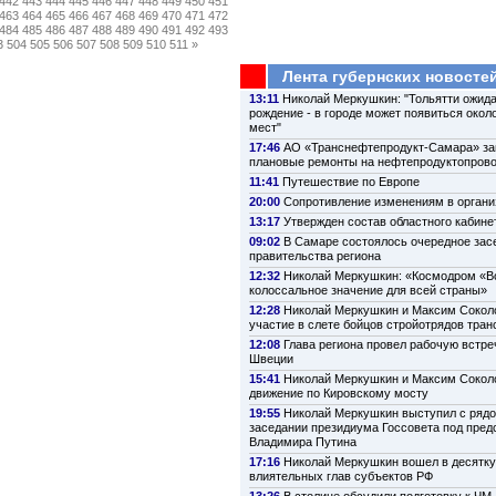
442
443
444
445
446
447
448
449
450
451
463
464
465
466
467
468
469
470
471
472
484
485
486
487
488
489
490
491
492
493
3
504
505
506
507
508
509
510
511
»
Лента губернских новосте
13:11
Николай Меркушкин: "Тольятти ожида
рождение - в городе может появиться около
мест"
17:46
АО «Транснефтепродукт-Самара» з
плановые ремонты на нефтепродуктопров
11:41
Путешествие по Европе
20:00
Сопротивление изменениям в органи
13:17
Утвержден состав областного кабине
09:02
В Самаре состоялось очередное зас
правительства региона
12:32
Николай Меркушкин: «Космодром «В
колоссальное значение для всей страны»
12:28
Николай Меркушкин и Максим Сокол
участие в слете бойцов стройотрядов тра
12:08
Глава региона провел рабочую встре
Швеции
15:41
Николай Меркушкин и Максим Сокол
движение по Кировскому мосту
19:55
Николай Меркушкин выступил с рядо
заседании президиума Госсовета под пре
Владимира Путина
17:16
Николай Меркушкин вошел в десятк
влиятельных глав субъектов РФ