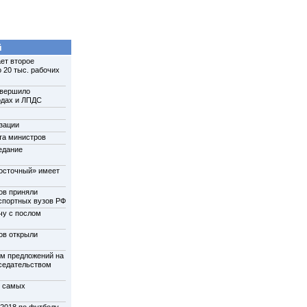
й
ет второе
 20 тыс. рабочих
авершило
одах и ЛПДС
зации
та министров
едание
осточный» имеет
ов приняли
нспортных вузов РФ
чу с послом
ов открыли
м предложений на
дседательством
у самых