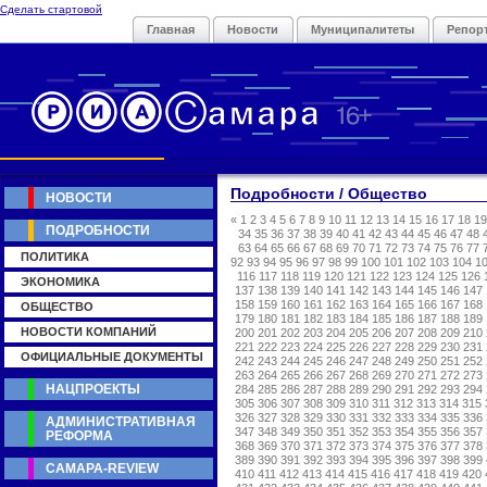
Сделать стартовой
Главная
Новости
Муниципалитеты
Репор
Подробности / Общество
НОВОСТИ
«
1
2
3
4
5
6
7
8
9
10
11
12
13
14
15
16
17
18
19
ПОДРОБНОСТИ
34
35
36
37
38
39
40
41
42
43
44
45
46
47
48
63
64
65
66
67
68
69
70
71
72
73
74
75
76
77
ПОЛИТИКА
92
93
94
95
96
97
98
99
100
101
102
103
104
1
116
117
118
119
120
121
122
123
124
125
126
ЭКОНОМИКА
137
138
139
140
141
142
143
144
145
146
147
158
159
160
161
162
163
164
165
166
167
168
ОБЩЕСТВО
179
180
181
182
183
184
185
186
187
188
189
НОВОСТИ КОМПАНИЙ
200
201
202
203
204
205
206
207
208
209
210
221
222
223
224
225
226
227
228
229
230
231
ОФИЦИАЛЬНЫЕ ДОКУМЕНТЫ
242
243
244
245
246
247
248
249
250
251
252
263
264
265
266
267
268
269
270
271
272
273
НАЦПРОЕКТЫ
284
285
286
287
288
289
290
291
292
293
294
305
306
307
308
309
310
311
312
313
314
315
326
327
328
329
330
331
332
333
334
335
336
АДМИНИСТРАТИВНАЯ
347
348
349
350
351
352
353
354
355
356
357
РЕФОРМА
368
369
370
371
372
373
374
375
376
377
378
389
390
391
392
393
394
395
396
397
398
399
САМАРА-REVIEW
410
411
412
413
414
415
416
417
418
419
420