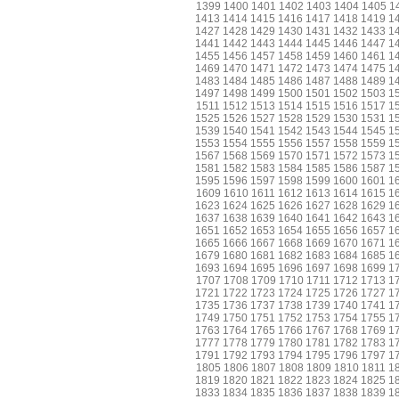
1399
1400
1401
1402
1403
1404
1405
1
1413
1414
1415
1416
1417
1418
1419
1
1427
1428
1429
1430
1431
1432
1433
1
1441
1442
1443
1444
1445
1446
1447
1
1455
1456
1457
1458
1459
1460
1461
1
1469
1470
1471
1472
1473
1474
1475
1
1483
1484
1485
1486
1487
1488
1489
1
1497
1498
1499
1500
1501
1502
1503
1
1511
1512
1513
1514
1515
1516
1517
1
1525
1526
1527
1528
1529
1530
1531
1
1539
1540
1541
1542
1543
1544
1545
1
1553
1554
1555
1556
1557
1558
1559
1
1567
1568
1569
1570
1571
1572
1573
1
1581
1582
1583
1584
1585
1586
1587
1
1595
1596
1597
1598
1599
1600
1601
1
1609
1610
1611
1612
1613
1614
1615
1
1623
1624
1625
1626
1627
1628
1629
1
1637
1638
1639
1640
1641
1642
1643
1
1651
1652
1653
1654
1655
1656
1657
1
1665
1666
1667
1668
1669
1670
1671
1
1679
1680
1681
1682
1683
1684
1685
1
1693
1694
1695
1696
1697
1698
1699
1
1707
1708
1709
1710
1711
1712
1713
1
1721
1722
1723
1724
1725
1726
1727
1
1735
1736
1737
1738
1739
1740
1741
1
1749
1750
1751
1752
1753
1754
1755
1
1763
1764
1765
1766
1767
1768
1769
1
1777
1778
1779
1780
1781
1782
1783
1
1791
1792
1793
1794
1795
1796
1797
1
1805
1806
1807
1808
1809
1810
1811
1
1819
1820
1821
1822
1823
1824
1825
1
1833
1834
1835
1836
1837
1838
1839
1