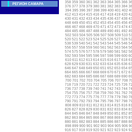
358
359
360
361
362
363
364
365
366
3
РЕГИОН САМАРА
376
377
378
379
380
381
382
383
384
3
394
395
396
397
398
399
400
401
402
4
412
413
414
415
416
417
418
419
420
4
430
431
432
433
434
435
436
437
438
4
448
449
450
451
452
453
454
455
456
4
466
467
468
469
470
471
472
473
474
4
484
485
486
487
488
489
490
491
492
4
502
503
504
505
506
507
508
509
510
5
520
521
522
523
524
525
526
527
528
5
538
539
540
541
542
543
544
545
546
5
556
557
558
559
560
561
562
563
564
5
574
575
576
577
578
579
580
581
582
5
592
593
594
595
596
597
598
599
600
6
610
611
612
613
614
615
616
617
618
6
628
629
630
631
632
633
634
635
636
6
646
647
648
649
650
651
652
653
654
6
664
665
666
667
668
669
670
671
672
6
682
683
684
685
686
687
688
689
690
6
700
701
702
703
704
705
706
707
708
7
718
719
720
721
722
723
724
725
726
7
736
737
738
739
740
741
742
743
744
7
754
755
756
757
758
759
760
761
762
7
772
773
774
775
776
777
778
779
780
7
790
791
792
793
794
795
796
797
798
7
808
809
810
811
812
813
814
815
816
8
826
827
828
829
830
831
832
833
834
8
844
845
846
847
848
849
850
851
852
8
862
863
864
865
866
867
868
869
870
8
880
881
882
883
884
885
886
887
888
8
898
899
900
901
902
903
904
905
906
9
916
917
918
919
920
921
922
923
924
9