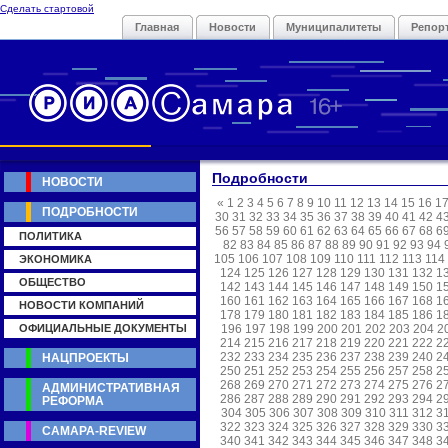
Сделать стартовой
Главная
Новости
Муниципалитеты
Репор
Подробности
НОВОСТИ
«
1
2
3
4
5
6
7
8
9
10
11
12
13
14
15
16
1
ПОДРОБНОСТИ
30
31
32
33
34
35
36
37
38
39
40
41
42
4
56
57
58
59
60
61
62
63
64
65
66
67
68
6
ПОЛИТИКА
82
83
84
85
86
87
88
89
90
91
92
93
94
105
106
107
108
109
110
111
112
113
114
ЭКОНОМИКА
124
125
126
127
128
129
130
131
132
1
ОБЩЕСТВО
142
143
144
145
146
147
148
149
150
1
160
161
162
163
164
165
166
167
168
1
НОВОСТИ КОМПАНИЙ
178
179
180
181
182
183
184
185
186
1
ОФИЦИАЛЬНЫЕ ДОКУМЕНТЫ
196
197
198
199
200
201
202
203
204
2
214
215
216
217
218
219
220
221
222
2
232
233
234
235
236
237
238
239
240
2
НАЦПРОЕКТЫ
250
251
252
253
254
255
256
257
258
2
268
269
270
271
272
273
274
275
276
2
АДМИНИСТРАТИВНАЯ
286
287
288
289
290
291
292
293
294
2
РЕФОРМА
304
305
306
307
308
309
310
311
312
3
322
323
324
325
326
327
328
329
330
3
САМАРА-REVIEW
340
341
342
343
344
345
346
347
348
3