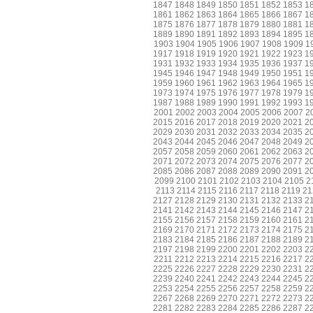
1847
1848
1849
1850
1851
1852
1853
1
1861
1862
1863
1864
1865
1866
1867
1
1875
1876
1877
1878
1879
1880
1881
1
1889
1890
1891
1892
1893
1894
1895
1
1903
1904
1905
1906
1907
1908
1909
1
1917
1918
1919
1920
1921
1922
1923
1
1931
1932
1933
1934
1935
1936
1937
1
1945
1946
1947
1948
1949
1950
1951
1
1959
1960
1961
1962
1963
1964
1965
1
1973
1974
1975
1976
1977
1978
1979
1
1987
1988
1989
1990
1991
1992
1993
1
2001
2002
2003
2004
2005
2006
2007
2
2015
2016
2017
2018
2019
2020
2021
2
2029
2030
2031
2032
2033
2034
2035
2
2043
2044
2045
2046
2047
2048
2049
2
2057
2058
2059
2060
2061
2062
2063
2
2071
2072
2073
2074
2075
2076
2077
2
2085
2086
2087
2088
2089
2090
2091
2
2099
2100
2101
2102
2103
2104
2105
2
2113
2114
2115
2116
2117
2118
2119
21
2127
2128
2129
2130
2131
2132
2133
2
2141
2142
2143
2144
2145
2146
2147
2
2155
2156
2157
2158
2159
2160
2161
2
2169
2170
2171
2172
2173
2174
2175
2
2183
2184
2185
2186
2187
2188
2189
2
2197
2198
2199
2200
2201
2202
2203
2
2211
2212
2213
2214
2215
2216
2217
2
2225
2226
2227
2228
2229
2230
2231
2
2239
2240
2241
2242
2243
2244
2245
2
2253
2254
2255
2256
2257
2258
2259
2
2267
2268
2269
2270
2271
2272
2273
2
2281
2282
2283
2284
2285
2286
2287
2