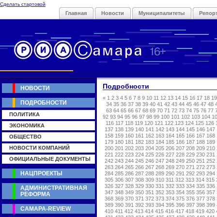
Сделать стартовой
Главная
Новости
Муниципалитеты
Репор
Подробности
НОВОСТИ
«
1
2
3
4
5
6
7
8
9
10
11
12
13
14
15
16
17
18
19
ПОДРОБНОСТИ
34
35
36
37
38
39
40
41
42
43
44
45
46
47
48
63
64
65
66
67
68
69
70
71
72
73
74
75
76
77
ПОЛИТИКА
92
93
94
95
96
97
98
99
100
101
102
103
104
1
116
117
118
119
120
121
122
123
124
125
126
ЭКОНОМИКА
137
138
139
140
141
142
143
144
145
146
147
158
159
160
161
162
163
164
165
166
167
168
ОБЩЕСТВО
179
180
181
182
183
184
185
186
187
188
189
НОВОСТИ КОМПАНИЙ
200
201
202
203
204
205
206
207
208
209
210
221
222
223
224
225
226
227
228
229
230
231
ОФИЦИАЛЬНЫЕ ДОКУМЕНТЫ
242
243
244
245
246
247
248
249
250
251
252
263
264
265
266
267
268
269
270
271
272
273
НАЦПРОЕКТЫ
284
285
286
287
288
289
290
291
292
293
294
305
306
307
308
309
310
311
312
313
314
315
326
327
328
329
330
331
332
333
334
335
336
АДМИНИСТРАТИВНАЯ
347
348
349
350
351
352
353
354
355
356
357
РЕФОРМА
368
369
370
371
372
373
374
375
376
377
378
389
390
391
392
393
394
395
396
397
398
399
САМАРА-REVIEW
410
411
412
413
414
415
416
417
418
419
420