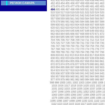
431
432
433
434
435
436
437
438
439
440
441
РЕГИОН САМАРА
452
453
454
455
456
457
458
459
460
461
462
473
474
475
476
477
478
479
480
481
482
483
494
495
496
497
498
499
500
501
502
503
504
515
516
517
518
519
520
521
522
523
524
525
536
537
538
539
540
541
542
543
544
545
546
557
558
559
560
561
562
563
564
565
566
567
578
579
580
581
582
583
584
585
586
587
588
599
600
601
602
603
604
605
606
607
608
609
620
621
622
623
624
625
626
627
628
629
630
641
642
643
644
645
646
647
648
649
650
651
662
663
664
665
666
667
668
669
670
671
672
683
684
685
686
687
688
689
690
691
692
693
704
705
706
707
708
709
710
711
712
713
714
725
726
727
728
729
730
731
732
733
734
735
746
747
748
749
750
751
752
753
754
755
756
767
768
769
770
771
772
773
774
775
776
777
788
789
790
791
792
793
794
795
796
797
798
809
810
811
812
813
814
815
816
817
818
819
830
831
832
833
834
835
836
837
838
839
840
851
852
853
854
855
856
857
858
859
860
861
872
873
874
875
876
877
878
879
880
881
882
893
894
895
896
897
898
899
900
901
902
903
914
915
916
917
918
919
920
921
922
923
924
935
936
937
938
939
940
941
942
943
944
945
956
957
958
959
960
961
962
963
964
965
966
977
978
979
980
981
982
983
984
985
986
987
998
999
1000
1001
1002
1003
1004
1005
1006
1015
1016
1017
1018
1019
1020
1021
1022
1
1031
1032
1033
1034
1035
1036
1037
1038
1
1047
1048
1049
1050
1051
1052
1053
1054
1
1063
1064
1065
1066
1067
1068
1069
1070
1
1079
1080
1081
1082
1083
1084
1085
1086
1
1095
1096
1097
1098
1099
1100
1101
1102
110
1112
1113
1114
1115
1116
1117
1118
1119
1120