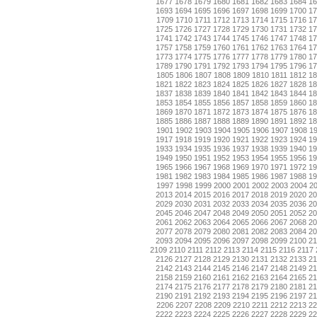
1677
1678
1679
1680
1681
1682
1683
1684
1
1693
1694
1695
1696
1697
1698
1699
1700
1
1709
1710
1711
1712
1713
1714
1715
1716
17
1725
1726
1727
1728
1729
1730
1731
1732
1
1741
1742
1743
1744
1745
1746
1747
1748
1
1757
1758
1759
1760
1761
1762
1763
1764
1
1773
1774
1775
1776
1777
1778
1779
1780
1
1789
1790
1791
1792
1793
1794
1795
1796
1
1805
1806
1807
1808
1809
1810
1811
1812
18
1821
1822
1823
1824
1825
1826
1827
1828
1
1837
1838
1839
1840
1841
1842
1843
1844
1
1853
1854
1855
1856
1857
1858
1859
1860
1
1869
1870
1871
1872
1873
1874
1875
1876
1
1885
1886
1887
1888
1889
1890
1891
1892
1
1901
1902
1903
1904
1905
1906
1907
1908
1
1917
1918
1919
1920
1921
1922
1923
1924
1
1933
1934
1935
1936
1937
1938
1939
1940
1
1949
1950
1951
1952
1953
1954
1955
1956
1
1965
1966
1967
1968
1969
1970
1971
1972
1
1981
1982
1983
1984
1985
1986
1987
1988
1
1997
1998
1999
2000
2001
2002
2003
2004
2
2013
2014
2015
2016
2017
2018
2019
2020
2
2029
2030
2031
2032
2033
2034
2035
2036
2
2045
2046
2047
2048
2049
2050
2051
2052
2
2061
2062
2063
2064
2065
2066
2067
2068
2
2077
2078
2079
2080
2081
2082
2083
2084
2
2093
2094
2095
2096
2097
2098
2099
2100
2
2109
2110
2111
2112
2113
2114
2115
2116
2117
2126
2127
2128
2129
2130
2131
2132
2133
2
2142
2143
2144
2145
2146
2147
2148
2149
2
2158
2159
2160
2161
2162
2163
2164
2165
2
2174
2175
2176
2177
2178
2179
2180
2181
2
2190
2191
2192
2193
2194
2195
2196
2197
2
2206
2207
2208
2209
2210
2211
2212
2213
22
2222
2223
2224
2225
2226
2227
2228
2229
2