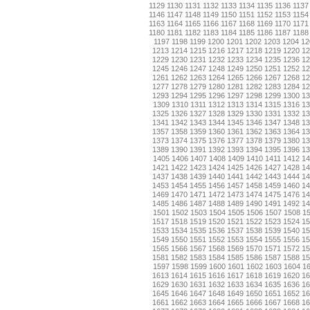
1129
1130
1131
1132
1133
1134
1135
1136
1137
1146
1147
1148
1149
1150
1151
1152
1153
1154
1163
1164
1165
1166
1167
1168
1169
1170
1171
1180
1181
1182
1183
1184
1185
1186
1187
1188
1197
1198
1199
1200
1201
1202
1203
1204
12
1213
1214
1215
1216
1217
1218
1219
1220
1
1229
1230
1231
1232
1233
1234
1235
1236
1
1245
1246
1247
1248
1249
1250
1251
1252
1
1261
1262
1263
1264
1265
1266
1267
1268
1
1277
1278
1279
1280
1281
1282
1283
1284
1
1293
1294
1295
1296
1297
1298
1299
1300
1
1309
1310
1311
1312
1313
1314
1315
1316
13
1325
1326
1327
1328
1329
1330
1331
1332
1
1341
1342
1343
1344
1345
1346
1347
1348
1
1357
1358
1359
1360
1361
1362
1363
1364
1
1373
1374
1375
1376
1377
1378
1379
1380
1
1389
1390
1391
1392
1393
1394
1395
1396
1
1405
1406
1407
1408
1409
1410
1411
1412
14
1421
1422
1423
1424
1425
1426
1427
1428
1
1437
1438
1439
1440
1441
1442
1443
1444
1
1453
1454
1455
1456
1457
1458
1459
1460
1
1469
1470
1471
1472
1473
1474
1475
1476
1
1485
1486
1487
1488
1489
1490
1491
1492
1
1501
1502
1503
1504
1505
1506
1507
1508
1
1517
1518
1519
1520
1521
1522
1523
1524
1
1533
1534
1535
1536
1537
1538
1539
1540
1
1549
1550
1551
1552
1553
1554
1555
1556
1
1565
1566
1567
1568
1569
1570
1571
1572
1
1581
1582
1583
1584
1585
1586
1587
1588
1
1597
1598
1599
1600
1601
1602
1603
1604
1
1613
1614
1615
1616
1617
1618
1619
1620
1
1629
1630
1631
1632
1633
1634
1635
1636
1
1645
1646
1647
1648
1649
1650
1651
1652
1
1661
1662
1663
1664
1665
1666
1667
1668
1