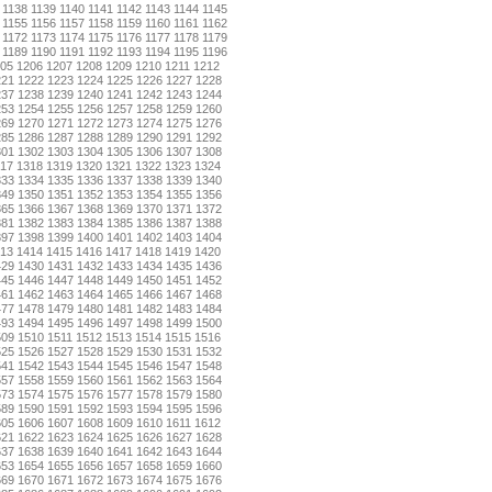
1138
1139
1140
1141
1142
1143
1144
1145
1155
1156
1157
1158
1159
1160
1161
1162
1172
1173
1174
1175
1176
1177
1178
1179
1189
1190
1191
1192
1193
1194
1195
1196
05
1206
1207
1208
1209
1210
1211
1212
221
1222
1223
1224
1225
1226
1227
1228
237
1238
1239
1240
1241
1242
1243
1244
253
1254
1255
1256
1257
1258
1259
1260
269
1270
1271
1272
1273
1274
1275
1276
285
1286
1287
1288
1289
1290
1291
1292
301
1302
1303
1304
1305
1306
1307
1308
17
1318
1319
1320
1321
1322
1323
1324
333
1334
1335
1336
1337
1338
1339
1340
349
1350
1351
1352
1353
1354
1355
1356
365
1366
1367
1368
1369
1370
1371
1372
381
1382
1383
1384
1385
1386
1387
1388
397
1398
1399
1400
1401
1402
1403
1404
13
1414
1415
1416
1417
1418
1419
1420
429
1430
1431
1432
1433
1434
1435
1436
445
1446
1447
1448
1449
1450
1451
1452
461
1462
1463
1464
1465
1466
1467
1468
477
1478
1479
1480
1481
1482
1483
1484
493
1494
1495
1496
1497
1498
1499
1500
509
1510
1511
1512
1513
1514
1515
1516
525
1526
1527
1528
1529
1530
1531
1532
541
1542
1543
1544
1545
1546
1547
1548
557
1558
1559
1560
1561
1562
1563
1564
573
1574
1575
1576
1577
1578
1579
1580
589
1590
1591
1592
1593
1594
1595
1596
605
1606
1607
1608
1609
1610
1611
1612
621
1622
1623
1624
1625
1626
1627
1628
637
1638
1639
1640
1641
1642
1643
1644
653
1654
1655
1656
1657
1658
1659
1660
669
1670
1671
1672
1673
1674
1675
1676