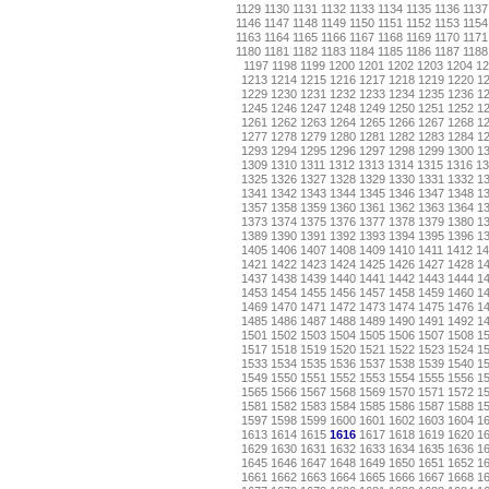
1129
1130
1131
1132
1133
1134
1135
1136
1137
1146
1147
1148
1149
1150
1151
1152
1153
1154
1163
1164
1165
1166
1167
1168
1169
1170
1171
1180
1181
1182
1183
1184
1185
1186
1187
1188
1197
1198
1199
1200
1201
1202
1203
1204
12
1213
1214
1215
1216
1217
1218
1219
1220
1
1229
1230
1231
1232
1233
1234
1235
1236
1
1245
1246
1247
1248
1249
1250
1251
1252
1
1261
1262
1263
1264
1265
1266
1267
1268
1
1277
1278
1279
1280
1281
1282
1283
1284
1
1293
1294
1295
1296
1297
1298
1299
1300
1
1309
1310
1311
1312
1313
1314
1315
1316
13
1325
1326
1327
1328
1329
1330
1331
1332
1
1341
1342
1343
1344
1345
1346
1347
1348
1
1357
1358
1359
1360
1361
1362
1363
1364
1
1373
1374
1375
1376
1377
1378
1379
1380
1
1389
1390
1391
1392
1393
1394
1395
1396
1
1405
1406
1407
1408
1409
1410
1411
1412
14
1421
1422
1423
1424
1425
1426
1427
1428
1
1437
1438
1439
1440
1441
1442
1443
1444
1
1453
1454
1455
1456
1457
1458
1459
1460
1
1469
1470
1471
1472
1473
1474
1475
1476
1
1485
1486
1487
1488
1489
1490
1491
1492
1
1501
1502
1503
1504
1505
1506
1507
1508
1
1517
1518
1519
1520
1521
1522
1523
1524
1
1533
1534
1535
1536
1537
1538
1539
1540
1
1549
1550
1551
1552
1553
1554
1555
1556
1
1565
1566
1567
1568
1569
1570
1571
1572
1
1581
1582
1583
1584
1585
1586
1587
1588
1
1597
1598
1599
1600
1601
1602
1603
1604
1
1613
1614
1615
1616
1617
1618
1619
1620
1
1629
1630
1631
1632
1633
1634
1635
1636
1
1645
1646
1647
1648
1649
1650
1651
1652
1
1661
1662
1663
1664
1665
1666
1667
1668
1