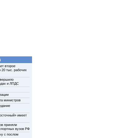
й
ет второе
 20 тыс. рабочих
авершило
одах и ЛПДС
зации
та министров
едание
осточный» имеет
ов приняли
нспортных вузов РФ
чу с послом