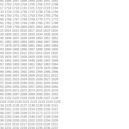
685
1686
1687
1688
1689
1690
1691
1692
701
1702
1703
1704
1705
1706
1707
1708
17
1718
1719
1720
1721
1722
1723
1724
733
1734
1735
1736
1737
1738
1739
1740
749
1750
1751
1752
1753
1754
1755
1756
765
1766
1767
1768
1769
1770
1771
1772
781
1782
1783
1784
1785
1786
1787
1788
797
1798
1799
1800
1801
1802
1803
1804
13
1814
1815
1816
1817
1818
1819
1820
829
1830
1831
1832
1833
1834
1835
1836
845
1846
1847
1848
1849
1850
1851
1852
861
1862
1863
1864
1865
1866
1867
1868
877
1878
1879
1880
1881
1882
1883
1884
893
1894
1895
1896
1897
1898
1899
1900
909
1910
1911
1912
1913
1914
1915
1916
925
1926
1927
1928
1929
1930
1931
1932
941
1942
1943
1944
1945
1946
1947
1948
957
1958
1959
1960
1961
1962
1963
1964
973
1974
1975
1976
1977
1978
1979
1980
989
1990
1991
1992
1993
1994
1995
1996
005
2006
2007
2008
2009
2010
2011
2012
021
2022
2023
2024
2025
2026
2027
2028
037
2038
2039
2040
2041
2042
2043
2044
053
2054
2055
2056
2057
2058
2059
2060
069
2070
2071
2072
2073
2074
2075
2076
085
2086
2087
2088
2089
2090
2091
2092
101
2102
2103
2104
2105
2106
2107
2108
2118
2119
2120
2121
2122
2123
2124
2125
134
2135
2136
2137
2138
2139
2140
2141
150
2151
2152
2153
2154
2155
2156
2157
166
2167
2168
2169
2170
2171
2172
2173
182
2183
2184
2185
2186
2187
2188
2189
198
2199
2200
2201
2202
2203
2204
2205
14
2215
2216
2217
2218
2219
2220
2221
230
2231
2232
2233
2234
2235
2236
2237