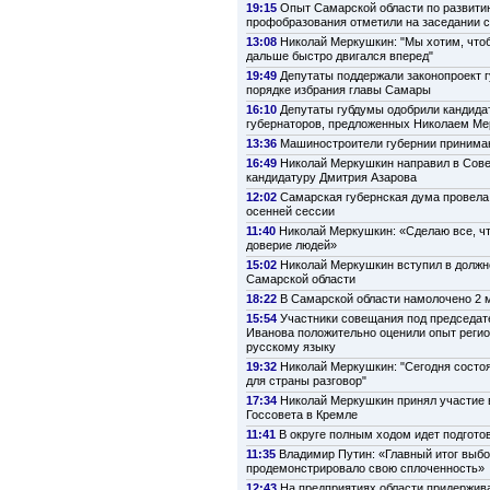
19:15
Опыт Самарской области по развити
профобразования отметили на заседании 
13:08
Николай Меркушкин: "Мы хотим, что
дальше быстро двигался вперед"
19:49
Депутаты поддержали законопроект г
порядке избрания главы Самары
16:10
Депутаты губдумы одобрили кандида
губернаторов, предложенных Николаем М
13:36
Машиностроители губернии принима
16:49
Николай Меркушкин направил в Сов
кандидатуру Дмитрия Азарова
12:02
Самарская губернская дума провела
осенней сессии
11:40
Николай Меркушкин: «Сделаю все, ч
доверие людей»
15:02
Николай Меркушкин вступил в должн
Самарской области
18:22
В Самарской области намолочено 2 м
15:54
Участники совещания под председат
Иванова положительно оценили опыт регио
русскому языку
19:32
Николай Меркушкин: "Сегодня состо
для страны разговор"
17:34
Николай Меркушкин принял участие 
Госсовета в Кремле
11:41
В округе полным ходом идет подготов
11:35
Владимир Путин: «Главный итог выбо
продемонстрировало свою сплоченность»
12:43
На предприятиях области придержив