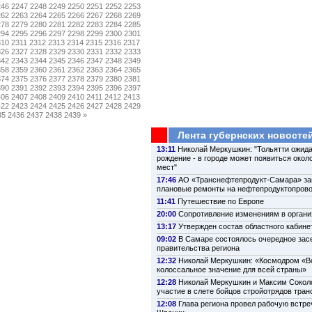
246
2247
2248
2249
2250
2251
2252
2253
262
2263
2264
2265
2266
2267
2268
2269
278
2279
2280
2281
2282
2283
2284
2285
294
2295
2296
2297
2298
2299
2300
2301
310
2311
2312
2313
2314
2315
2316
2317
326
2327
2328
2329
2330
2331
2332
2333
342
2343
2344
2345
2346
2347
2348
2349
358
2359
2360
2361
2362
2363
2364
2365
374
2375
2376
2377
2378
2379
2380
2381
390
2391
2392
2393
2394
2395
2396
2397
406
2407
2408
2409
2410
2411
2412
2413
422
2423
2424
2425
2426
2427
2428
2429
35
2436
2437
2438
2439
»
Лента губернских новосте
13:11
Николай Меркушкин: "Тольятти ожида
рождение - в городе может появиться около
мест"
17:46
АО «Транснефтепродукт-Самара» з
плановые ремонты на нефтепродуктопров
11:41
Путешествие по Европе
20:00
Сопротивление изменениям в органи
13:17
Утвержден состав областного кабине
09:02
В Самаре состоялось очередное зас
правительства региона
12:32
Николай Меркушкин: «Космодром «В
колоссальное значение для всей страны»
12:28
Николай Меркушкин и Максим Сокол
участие в слете бойцов стройотрядов тра
12:08
Глава региона провел рабочую встре