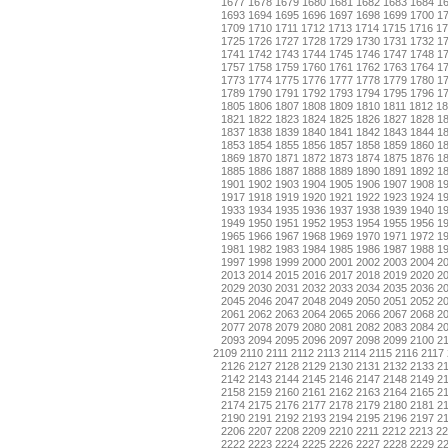
1677
1678
1679
1680
1681
1682
1683
1684
1
1693
1694
1695
1696
1697
1698
1699
1700
1
1709
1710
1711
1712
1713
1714
1715
1716
17
1725
1726
1727
1728
1729
1730
1731
1732
1
1741
1742
1743
1744
1745
1746
1747
1748
1
1757
1758
1759
1760
1761
1762
1763
1764
1
1773
1774
1775
1776
1777
1778
1779
1780
1
1789
1790
1791
1792
1793
1794
1795
1796
1
1805
1806
1807
1808
1809
1810
1811
1812
18
1821
1822
1823
1824
1825
1826
1827
1828
1
1837
1838
1839
1840
1841
1842
1843
1844
1
1853
1854
1855
1856
1857
1858
1859
1860
1
1869
1870
1871
1872
1873
1874
1875
1876
1
1885
1886
1887
1888
1889
1890
1891
1892
1
1901
1902
1903
1904
1905
1906
1907
1908
1
1917
1918
1919
1920
1921
1922
1923
1924
1
1933
1934
1935
1936
1937
1938
1939
1940
1
1949
1950
1951
1952
1953
1954
1955
1956
1
1965
1966
1967
1968
1969
1970
1971
1972
1
1981
1982
1983
1984
1985
1986
1987
1988
1
1997
1998
1999
2000
2001
2002
2003
2004
2
2013
2014
2015
2016
2017
2018
2019
2020
2
2029
2030
2031
2032
2033
2034
2035
2036
2
2045
2046
2047
2048
2049
2050
2051
2052
2
2061
2062
2063
2064
2065
2066
2067
2068
2
2077
2078
2079
2080
2081
2082
2083
2084
2
2093
2094
2095
2096
2097
2098
2099
2100
2
2109
2110
2111
2112
2113
2114
2115
2116
2117
2126
2127
2128
2129
2130
2131
2132
2133
2
2142
2143
2144
2145
2146
2147
2148
2149
2
2158
2159
2160
2161
2162
2163
2164
2165
2
2174
2175
2176
2177
2178
2179
2180
2181
2
2190
2191
2192
2193
2194
2195
2196
2197
2
2206
2207
2208
2209
2210
2211
2212
2213
22
2222
2223
2224
2225
2226
2227
2228
2229
2