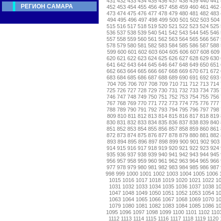
431
432
433
434
435
436
437
438
439
440
441
РЕГИОН САМАРА
452
453
454
455
456
457
458
459
460
461
462
473
474
475
476
477
478
479
480
481
482
483
494
495
496
497
498
499
500
501
502
503
504
515
516
517
518
519
520
521
522
523
524
525
536
537
538
539
540
541
542
543
544
545
546
557
558
559
560
561
562
563
564
565
566
567
578
579
580
581
582
583
584
585
586
587
588
599
600
601
602
603
604
605
606
607
608
609
620
621
622
623
624
625
626
627
628
629
630
641
642
643
644
645
646
647
648
649
650
651
662
663
664
665
666
667
668
669
670
671
672
683
684
685
686
687
688
689
690
691
692
693
704
705
706
707
708
709
710
711
712
713
714
725
726
727
728
729
730
731
732
733
734
735
746
747
748
749
750
751
752
753
754
755
756
767
768
769
770
771
772
773
774
775
776
777
788
789
790
791
792
793
794
795
796
797
798
809
810
811
812
813
814
815
816
817
818
819
830
831
832
833
834
835
836
837
838
839
840
851
852
853
854
855
856
857
858
859
860
861
872
873
874
875
876
877
878
879
880
881
882
893
894
895
896
897
898
899
900
901
902
903
914
915
916
917
918
919
920
921
922
923
924
935
936
937
938
939
940
941
942
943
944
945
956
957
958
959
960
961
962
963
964
965
966
977
978
979
980
981
982
983
984
985
986
987
998
999
1000
1001
1002
1003
1004
1005
1006
1015
1016
1017
1018
1019
1020
1021
1022
1
1031
1032
1033
1034
1035
1036
1037
1038
1
1047
1048
1049
1050
1051
1052
1053
1054
1
1063
1064
1065
1066
1067
1068
1069
1070
1
1079
1080
1081
1082
1083
1084
1085
1086
1
1095
1096
1097
1098
1099
1100
1101
1102
110
1112
1113
1114
1115
1116
1117
1118
1119
1120