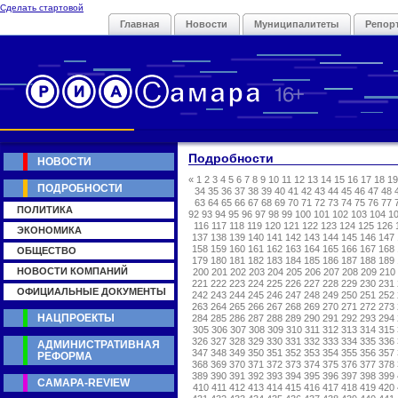
Сделать стартовой
Главная
Новости
Муниципалитеты
Репор
Подробности
НОВОСТИ
«
1
2
3
4
5
6
7
8
9
10
11
12
13
14
15
16
17
18
19
ПОДРОБНОСТИ
34
35
36
37
38
39
40
41
42
43
44
45
46
47
48
63
64
65
66
67
68
69
70
71
72
73
74
75
76
77
ПОЛИТИКА
92
93
94
95
96
97
98
99
100
101
102
103
104
1
116
117
118
119
120
121
122
123
124
125
126
ЭКОНОМИКА
137
138
139
140
141
142
143
144
145
146
147
158
159
160
161
162
163
164
165
166
167
168
ОБЩЕСТВО
179
180
181
182
183
184
185
186
187
188
189
НОВОСТИ КОМПАНИЙ
200
201
202
203
204
205
206
207
208
209
210
221
222
223
224
225
226
227
228
229
230
231
ОФИЦИАЛЬНЫЕ ДОКУМЕНТЫ
242
243
244
245
246
247
248
249
250
251
252
263
264
265
266
267
268
269
270
271
272
273
НАЦПРОЕКТЫ
284
285
286
287
288
289
290
291
292
293
294
305
306
307
308
309
310
311
312
313
314
315
326
327
328
329
330
331
332
333
334
335
336
АДМИНИСТРАТИВНАЯ
347
348
349
350
351
352
353
354
355
356
357
РЕФОРМА
368
369
370
371
372
373
374
375
376
377
378
389
390
391
392
393
394
395
396
397
398
399
САМАРА-REVIEW
410
411
412
413
414
415
416
417
418
419
420