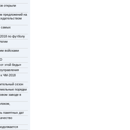
ов открыли
м предложений на
дседательством
у самых
-2018 по футболу
логии
щим войсками
НО
от этой беды»
моуправления
 к ЧМ-2018
пительный сезон
емельные порядки
новом заводе в
олоком,
мь памятных дат
качество
родолжается