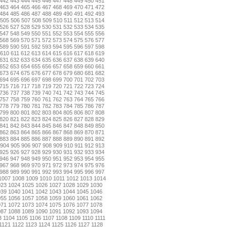
442
443
444
445
446
447
448
449
450
451
463
464
465
466
467
468
469
470
471
472
484
485
486
487
488
489
490
491
492
493
505
506
507
508
509
510
511
512
513
514
526
527
528
529
530
531
532
533
534
535
547
548
549
550
551
552
553
554
555
556
568
569
570
571
572
573
574
575
576
577
589
590
591
592
593
594
595
596
597
598
610
611
612
613
614
615
616
617
618
619
631
632
633
634
635
636
637
638
639
640
652
653
654
655
656
657
658
659
660
661
673
674
675
676
677
678
679
680
681
682
694
695
696
697
698
699
700
701
702
703
715
716
717
718
719
720
721
722
723
724
736
737
738
739
740
741
742
743
744
745
757
758
759
760
761
762
763
764
765
766
778
779
780
781
782
783
784
785
786
787
799
800
801
802
803
804
805
806
807
808
820
821
822
823
824
825
826
827
828
829
841
842
843
844
845
846
847
848
849
850
862
863
864
865
866
867
868
869
870
871
883
884
885
886
887
888
889
890
891
892
904
905
906
907
908
909
910
911
912
913
925
926
927
928
929
930
931
932
933
934
946
947
948
949
950
951
952
953
954
955
967
968
969
970
971
972
973
974
975
976
988
989
990
991
992
993
994
995
996
997
1007
1008
1009
1010
1011
1012
1013
1014
023
1024
1025
1026
1027
1028
1029
1030
039
1040
1041
1042
1043
1044
1045
1046
055
1056
1057
1058
1059
1060
1061
1062
071
1072
1073
1074
1075
1076
1077
1078
087
1088
1089
1090
1091
1092
1093
1094
3
1104
1105
1106
1107
1108
1109
1110
1111
1121
1122
1123
1124
1125
1126
1127
1128