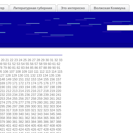
тер
Литературная губерния
Это интересно
Волжская Коммуна
20
21
22
23
24
25
26
27
28
29
30
31
32
33
49
50
51
52
53
54
55
56
57
58
59
60
61
62
78
79
80
81
82
83
84
85
86
87
88
89
90
91
05
106
107
108
109
110
111
112
113
114
115
127
128
129
130
131
132
133
134
135
136
148
149
150
151
152
153
154
155
156
157
169
170
171
172
173
174
175
176
177
178
190
191
192
193
194
195
196
197
198
199
211
212
213
214
215
216
217
218
219
220
232
233
234
235
236
237
238
239
240
241
253
254
255
256
257
258
259
260
261
262
274
275
276
277
278
279
280
281
282
283
295
296
297
298
299
300
301
302
303
304
316
317
318
319
320
321
322
323
324
325
337
338
339
340
341
342
343
344
345
346
358
359
360
361
362
363
364
365
366
367
379
380
381
382
383
384
385
386
387
388
400
401
402
403
404
405
406
407
408
409
421
422
423
424
425
426
427
428
429
430