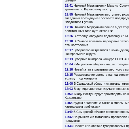
Швеции
15:41
Николай Меркушкин и Максим Сокол
движение по Кировскому мосту
19:55
Николай Меркушкин выступил с рядо
заседании президиума Госсовета под пре
Владимира Путина
17:16
Николай Меркушкин вошел в десятк
влиятельных глав субъектов РФ
13:26
В столице обсудили подготовку к ЧМ
13:10
В Самаре показали передовые техно
станкостроения
10:17
Губернатор встретился с командую
Центрального округа
10:13
Губерния выиграла конкурс РОСНА
10:04
«Мы должны уберечь наших граждан 
12:18
Новый этап в развитии местного са
12:15
Расходование средств на подготовку
возьмут под контроль
12:08
В Самарской области стартовал ото
12:03
В муниципалитетах изучают новые з
11:50
«Ладу Весту» будут производить на 
Казахстане
11:54
Будем с хлебом! А также с мясом, м
картофелем и яблоками
11:49
В Самарской области появятся восе
11:42
На рынках и в магазинах проверяют 
продуктов
11:33
Проект «На связи с губернатором» п