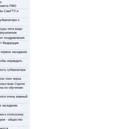
ю
совета ПФО
бы СамГТУ и
убернатора о
туры пяти вице-
еркушкиным
ют поздравления
ет Федерации
 первое заседание
тобы оправдать
ость губернатора
лн тонн зерна
ельством Сергея
на по обучению
ялся очень важный
в заседании
ка к отопсезону
ров - общество
аются