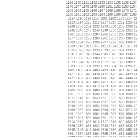
1129
1130
1131
1132
1133
1134
1135
1136
1137
1146
1147
1148
1149
1150
1151
1152
1153
1154
1163
1164
1165
1166
1167
1168
1169
1170
1171
1180
1181
1182
1183
1184
1185
1186
1187
1188
1197
1198
1199
1200
1201
1202
1203
1204
12
1213
1214
1215
1216
1217
1218
1219
1220
1
1229
1230
1231
1232
1233
1234
1235
1236
1
1245
1246
1247
1248
1249
1250
1251
1252
1
1261
1262
1263
1264
1265
1266
1267
1268
1
1277
1278
1279
1280
1281
1282
1283
1284
1
1293
1294
1295
1296
1297
1298
1299
1300
1
1309
1310
1311
1312
1313
1314
1315
1316
13
1325
1326
1327
1328
1329
1330
1331
1332
1
1341
1342
1343
1344
1345
1346
1347
1348
1
1357
1358
1359
1360
1361
1362
1363
1364
1
1373
1374
1375
1376
1377
1378
1379
1380
1
1389
1390
1391
1392
1393
1394
1395
1396
1
1405
1406
1407
1408
1409
1410
1411
1412
14
1421
1422
1423
1424
1425
1426
1427
1428
1
1437
1438
1439
1440
1441
1442
1443
1444
1
1453
1454
1455
1456
1457
1458
1459
1460
1
1469
1470
1471
1472
1473
1474
1475
1476
1
1485
1486
1487
1488
1489
1490
1491
1492
1
1501
1502
1503
1504
1505
1506
1507
1508
1
1517
1518
1519
1520
1521
1522
1523
1524
1
1533
1534
1535
1536
1537
1538
1539
1540
1
1549
1550
1551
1552
1553
1554
1555
1556
1
1565
1566
1567
1568
1569
1570
1571
1572
1
1581
1582
1583
1584
1585
1586
1587
1588
1
1597
1598
1599
1600
1601
1602
1603
1604
1
1613
1614
1615
1616
1617
1618
1619
1620
1
1629
1630
1631
1632
1633
1634
1635
1636
1
1645
1646
1647
1648
1649
1650
1651
1652
1
1661
1662
1663
1664
1665
1666
1667
1668
1