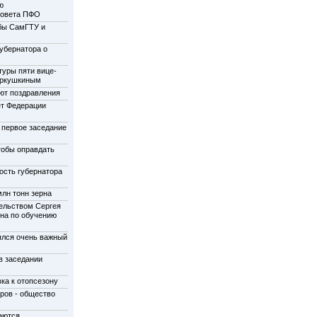
ю
совета ПФО
бы СамГТУ и
убернатора о
туры пяти вице-
еркушкиным
ют поздравления
ет Федерации
 первое заседание
тобы оправдать
ость губернатора
лн тонн зерна
ельством Сергея
на по обучению
ялся очень важный
в заседании
ка к отопсезону
ров - общество
аются