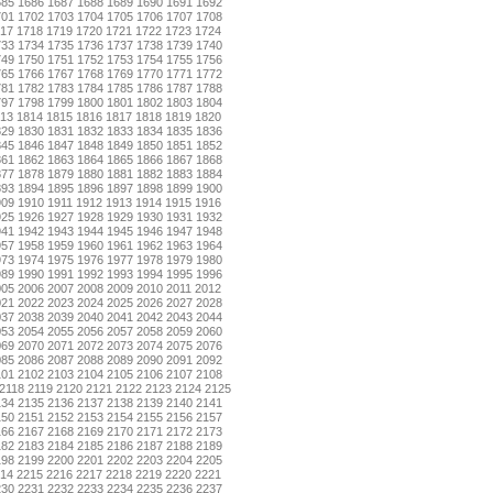
685
1686
1687
1688
1689
1690
1691
1692
701
1702
1703
1704
1705
1706
1707
1708
17
1718
1719
1720
1721
1722
1723
1724
733
1734
1735
1736
1737
1738
1739
1740
749
1750
1751
1752
1753
1754
1755
1756
765
1766
1767
1768
1769
1770
1771
1772
781
1782
1783
1784
1785
1786
1787
1788
797
1798
1799
1800
1801
1802
1803
1804
13
1814
1815
1816
1817
1818
1819
1820
829
1830
1831
1832
1833
1834
1835
1836
845
1846
1847
1848
1849
1850
1851
1852
861
1862
1863
1864
1865
1866
1867
1868
877
1878
1879
1880
1881
1882
1883
1884
893
1894
1895
1896
1897
1898
1899
1900
909
1910
1911
1912
1913
1914
1915
1916
925
1926
1927
1928
1929
1930
1931
1932
941
1942
1943
1944
1945
1946
1947
1948
957
1958
1959
1960
1961
1962
1963
1964
973
1974
1975
1976
1977
1978
1979
1980
989
1990
1991
1992
1993
1994
1995
1996
005
2006
2007
2008
2009
2010
2011
2012
021
2022
2023
2024
2025
2026
2027
2028
037
2038
2039
2040
2041
2042
2043
2044
053
2054
2055
2056
2057
2058
2059
2060
069
2070
2071
2072
2073
2074
2075
2076
085
2086
2087
2088
2089
2090
2091
2092
101
2102
2103
2104
2105
2106
2107
2108
2118
2119
2120
2121
2122
2123
2124
2125
134
2135
2136
2137
2138
2139
2140
2141
150
2151
2152
2153
2154
2155
2156
2157
166
2167
2168
2169
2170
2171
2172
2173
182
2183
2184
2185
2186
2187
2188
2189
198
2199
2200
2201
2202
2203
2204
2205
14
2215
2216
2217
2218
2219
2220
2221
230
2231
2232
2233
2234
2235
2236
2237