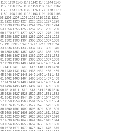
1138
1139
1140
1141
1142
1143
1144
1145
1155
1156
1157
1158
1159
1160
1161
1162
1172
1173
1174
1175
1176
1177
1178
1179
1189
1190
1191
1192
1193
1194
1195
1196
05
1206
1207
1208
1209
1210
1211
1212
221
1222
1223
1224
1225
1226
1227
1228
237
1238
1239
1240
1241
1242
1243
1244
253
1254
1255
1256
1257
1258
1259
1260
269
1270
1271
1272
1273
1274
1275
1276
285
1286
1287
1288
1289
1290
1291
1292
301
1302
1303
1304
1305
1306
1307
1308
17
1318
1319
1320
1321
1322
1323
1324
333
1334
1335
1336
1337
1338
1339
1340
349
1350
1351
1352
1353
1354
1355
1356
365
1366
1367
1368
1369
1370
1371
1372
381
1382
1383
1384
1385
1386
1387
1388
397
1398
1399
1400
1401
1402
1403
1404
13
1414
1415
1416
1417
1418
1419
1420
429
1430
1431
1432
1433
1434
1435
1436
445
1446
1447
1448
1449
1450
1451
1452
461
1462
1463
1464
1465
1466
1467
1468
477
1478
1479
1480
1481
1482
1483
1484
493
1494
1495
1496
1497
1498
1499
1500
509
1510
1511
1512
1513
1514
1515
1516
525
1526
1527
1528
1529
1530
1531
1532
541
1542
1543
1544
1545
1546
1547
1548
557
1558
1559
1560
1561
1562
1563
1564
573
1574
1575
1576
1577
1578
1579
1580
589
1590
1591
1592
1593
1594
1595
1596
605
1606
1607
1608
1609
1610
1611
1612
621
1622
1623
1624
1625
1626
1627
1628
637
1638
1639
1640
1641
1642
1643
1644
653
1654
1655
1656
1657
1658
1659
1660
669
1670
1671
1672
1673
1674
1675
1676