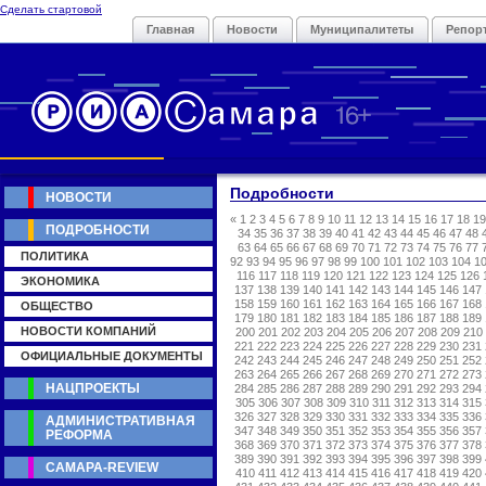
Сделать стартовой
Главная
Новости
Муниципалитеты
Репор
Подробности
НОВОСТИ
«
1
2
3
4
5
6
7
8
9
10
11
12
13
14
15
16
17
18
19
ПОДРОБНОСТИ
34
35
36
37
38
39
40
41
42
43
44
45
46
47
48
63
64
65
66
67
68
69
70
71
72
73
74
75
76
77
ПОЛИТИКА
92
93
94
95
96
97
98
99
100
101
102
103
104
1
116
117
118
119
120
121
122
123
124
125
126
ЭКОНОМИКА
137
138
139
140
141
142
143
144
145
146
147
158
159
160
161
162
163
164
165
166
167
168
ОБЩЕСТВО
179
180
181
182
183
184
185
186
187
188
189
НОВОСТИ КОМПАНИЙ
200
201
202
203
204
205
206
207
208
209
210
221
222
223
224
225
226
227
228
229
230
231
ОФИЦИАЛЬНЫЕ ДОКУМЕНТЫ
242
243
244
245
246
247
248
249
250
251
252
263
264
265
266
267
268
269
270
271
272
273
НАЦПРОЕКТЫ
284
285
286
287
288
289
290
291
292
293
294
305
306
307
308
309
310
311
312
313
314
315
326
327
328
329
330
331
332
333
334
335
336
АДМИНИСТРАТИВНАЯ
347
348
349
350
351
352
353
354
355
356
357
РЕФОРМА
368
369
370
371
372
373
374
375
376
377
378
389
390
391
392
393
394
395
396
397
398
399
САМАРА-REVIEW
410
411
412
413
414
415
416
417
418
419
420