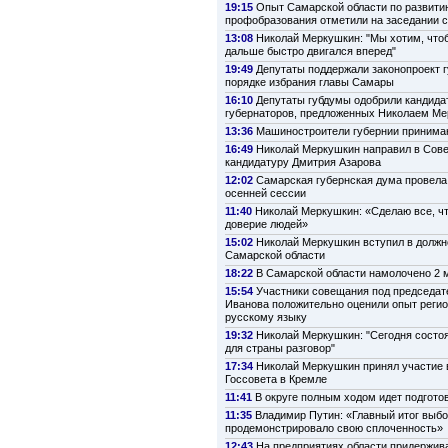
19:15
Опыт Самарской области по развити
профобразования отметили на заседании 
13:08
Николай Меркушкин: "Мы хотим, что
дальше быстро двигался вперед"
19:49
Депутаты поддержали законопроект г
порядке избрания главы Самары
16:10
Депутаты губдумы одобрили кандида
губернаторов, предложенных Николаем М
13:36
Машиностроители губернии принима
16:49
Николай Меркушкин направил в Сов
кандидатуру Дмитрия Азарова
12:02
Самарская губернская дума провела
осенней сессии
11:40
Николай Меркушкин: «Сделаю все, ч
доверие людей»
15:02
Николай Меркушкин вступил в должн
Самарской области
18:22
В Самарской области намолочено 2 м
15:54
Участники совещания под председат
Иванова положительно оценили опыт регио
русскому языку
19:32
Николай Меркушкин: "Сегодня состо
для страны разговор"
17:34
Николай Меркушкин принял участие 
Госсовета в Кремле
11:41
В округе полным ходом идет подготов
11:35
Владимир Путин: «Главный итог выбо
продемонстрировало свою сплоченность»
12:43
На предприятиях области придержив