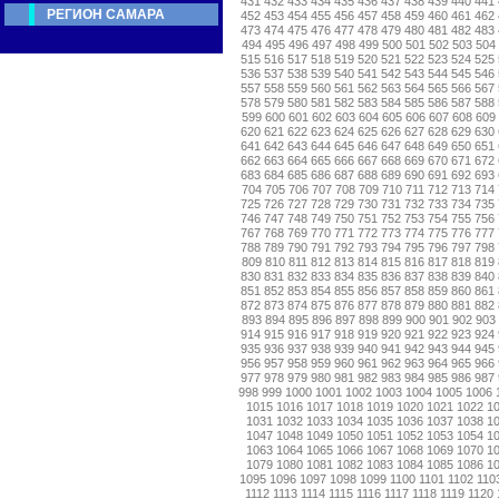
431
432
433
434
435
436
437
438
439
440
441
РЕГИОН САМАРА
452
453
454
455
456
457
458
459
460
461
462
473
474
475
476
477
478
479
480
481
482
483
494
495
496
497
498
499
500
501
502
503
504
515
516
517
518
519
520
521
522
523
524
525
536
537
538
539
540
541
542
543
544
545
546
557
558
559
560
561
562
563
564
565
566
567
578
579
580
581
582
583
584
585
586
587
588
599
600
601
602
603
604
605
606
607
608
609
620
621
622
623
624
625
626
627
628
629
630
641
642
643
644
645
646
647
648
649
650
651
662
663
664
665
666
667
668
669
670
671
672
683
684
685
686
687
688
689
690
691
692
693
704
705
706
707
708
709
710
711
712
713
714
725
726
727
728
729
730
731
732
733
734
735
746
747
748
749
750
751
752
753
754
755
756
767
768
769
770
771
772
773
774
775
776
777
788
789
790
791
792
793
794
795
796
797
798
809
810
811
812
813
814
815
816
817
818
819
830
831
832
833
834
835
836
837
838
839
840
851
852
853
854
855
856
857
858
859
860
861
872
873
874
875
876
877
878
879
880
881
882
893
894
895
896
897
898
899
900
901
902
903
914
915
916
917
918
919
920
921
922
923
924
935
936
937
938
939
940
941
942
943
944
945
956
957
958
959
960
961
962
963
964
965
966
977
978
979
980
981
982
983
984
985
986
987
998
999
1000
1001
1002
1003
1004
1005
1006
1015
1016
1017
1018
1019
1020
1021
1022
1
1031
1032
1033
1034
1035
1036
1037
1038
1
1047
1048
1049
1050
1051
1052
1053
1054
1
1063
1064
1065
1066
1067
1068
1069
1070
1
1079
1080
1081
1082
1083
1084
1085
1086
1
1095
1096
1097
1098
1099
1100
1101
1102
110
1112
1113
1114
1115
1116
1117
1118
1119
1120