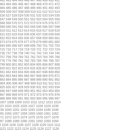
442
443
444
445
446
447
448
449
450
451
463
464
465
466
467
468
469
470
471
472
484
485
486
487
488
489
490
491
492
493
505
506
507
508
509
510
511
512
513
514
526
527
528
529
530
531
532
533
534
535
547
548
549
550
551
552
553
554
555
556
568
569
570
571
572
573
574
575
576
577
589
590
591
592
593
594
595
596
597
598
610
611
612
613
614
615
616
617
618
619
631
632
633
634
635
636
637
638
639
640
652
653
654
655
656
657
658
659
660
661
673
674
675
676
677
678
679
680
681
682
694
695
696
697
698
699
700
701
702
703
715
716
717
718
719
720
721
722
723
724
736
737
738
739
740
741
742
743
744
745
757
758
759
760
761
762
763
764
765
766
778
779
780
781
782
783
784
785
786
787
799
800
801
802
803
804
805
806
807
808
820
821
822
823
824
825
826
827
828
829
841
842
843
844
845
846
847
848
849
850
862
863
864
865
866
867
868
869
870
871
883
884
885
886
887
888
889
890
891
892
904
905
906
907
908
909
910
911
912
913
925
926
927
928
929
930
931
932
933
934
946
947
948
949
950
951
952
953
954
955
967
968
969
970
971
972
973
974
975
976
988
989
990
991
992
993
994
995
996
997
1007
1008
1009
1010
1011
1012
1013
1014
023
1024
1025
1026
1027
1028
1029
1030
039
1040
1041
1042
1043
1044
1045
1046
055
1056
1057
1058
1059
1060
1061
1062
071
1072
1073
1074
1075
1076
1077
1078
087
1088
1089
1090
1091
1092
1093
1094
3
1104
1105
1106
1107
1108
1109
1110
1111
1121
1122
1123
1124
1125
1126
1127
1128