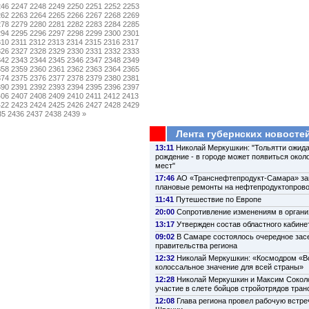
246
2247
2248
2249
2250
2251
2252
2253
262
2263
2264
2265
2266
2267
2268
2269
278
2279
2280
2281
2282
2283
2284
2285
294
2295
2296
2297
2298
2299
2300
2301
310
2311
2312
2313
2314
2315
2316
2317
326
2327
2328
2329
2330
2331
2332
2333
342
2343
2344
2345
2346
2347
2348
2349
358
2359
2360
2361
2362
2363
2364
2365
374
2375
2376
2377
2378
2379
2380
2381
390
2391
2392
2393
2394
2395
2396
2397
406
2407
2408
2409
2410
2411
2412
2413
422
2423
2424
2425
2426
2427
2428
2429
35
2436
2437
2438
2439
»
Лента губернских новосте
13:11
Николай Меркушкин: "Тольятти ожида
рождение - в городе может появиться около
мест"
17:46
АО «Транснефтепродукт-Самара» з
плановые ремонты на нефтепродуктопров
11:41
Путешествие по Европе
20:00
Сопротивление изменениям в органи
13:17
Утвержден состав областного кабине
09:02
В Самаре состоялось очередное зас
правительства региона
12:32
Николай Меркушкин: «Космодром «В
колоссальное значение для всей страны»
12:28
Николай Меркушкин и Максим Сокол
участие в слете бойцов стройотрядов тра
12:08
Глава региона провел рабочую встре