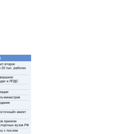
й
ет второе
 20 тыс. рабочих
авершило
одах и ЛПДС
зации
та министров
едание
осточный» имеет
ов приняли
нспортных вузов РФ
чу с послом