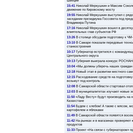
Швеции
15:41
Николай Меркушкин и Максим Сокол
движение по Кировскому мосту
19:55
Николай Меркушкин выступил с рядо
заседании президиума Госсовета под пре
Владимира Путина
17:16
Николай Меркушкин вошел в десятк
влиятельных глав субъектов РФ
13:26
В столице обсудили подготовку к ЧМ
13:10
В Самаре показали передовые техно
станкостроения
10:17
Губернатор встретился с командую
Центрального округа
10:13
Губерния выиграла конкурс РОСНА
10:04
«Мы должны уберечь наших граждан 
12:18
Новый этап в развитии местного са
12:15
Расходование средств на подготовку
возьмут под контроль
12:08
В Самарской области стартовал ото
12:03
В муниципалитетах изучают новые з
11:50
«Ладу Весту» будут производить на 
Казахстане
11:54
Будем с хлебом! А также с мясом, м
картофелем и яблоками
11:49
В Самарской области появятся восе
11:42
На рынках и в магазинах проверяют 
продуктов
11:33
Проект «На связи с губернатором» п