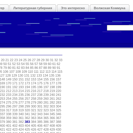
тер
Литературная губерния
Это интересно
Волжская Коммуна
20
21
22
23
24
25
26
27
28
29
30
31
32
33
49
50
51
52
53
54
55
56
57
58
59
60
61
62
78
79
80
81
82
83
84
85
86
87
88
89
90
91
05
106
107
108
109
110
111
112
113
114
115
127
128
129
130
131
132
133
134
135
136
148
149
150
151
152
153
154
155
156
157
169
170
171
172
173
174
175
176
177
178
190
191
192
193
194
195
196
197
198
199
211
212
213
214
215
216
217
218
219
220
232
233
234
235
236
237
238
239
240
241
253
254
255
256
257
258
259
260
261
262
274
275
276
277
278
279
280
281
282
283
295
296
297
298
299
300
301
302
303
304
316
317
318
319
320
321
322
323
324
325
337
338
339
340
341
342
343
344
345
346
358
359
360
361
362
363
364
365
366
367
379
380
381
382
383
384
385
386
387
388
400
401
402
403
404
405
406
407
408
409
421
422
423
424
425
426
427
428
429
430