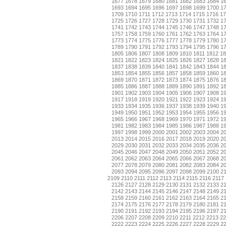
1677
1678
1679
1680
1681
1682
1683
1684
1
1693
1694
1695
1696
1697
1698
1699
1700
1
1709
1710
1711
1712
1713
1714
1715
1716
17
1725
1726
1727
1728
1729
1730
1731
1732
1
1741
1742
1743
1744
1745
1746
1747
1748
1
1757
1758
1759
1760
1761
1762
1763
1764
1
1773
1774
1775
1776
1777
1778
1779
1780
1
1789
1790
1791
1792
1793
1794
1795
1796
1
1805
1806
1807
1808
1809
1810
1811
1812
18
1821
1822
1823
1824
1825
1826
1827
1828
1
1837
1838
1839
1840
1841
1842
1843
1844
1
1853
1854
1855
1856
1857
1858
1859
1860
1
1869
1870
1871
1872
1873
1874
1875
1876
1
1885
1886
1887
1888
1889
1890
1891
1892
1
1901
1902
1903
1904
1905
1906
1907
1908
1
1917
1918
1919
1920
1921
1922
1923
1924
1
1933
1934
1935
1936
1937
1938
1939
1940
1
1949
1950
1951
1952
1953
1954
1955
1956
1
1965
1966
1967
1968
1969
1970
1971
1972
1
1981
1982
1983
1984
1985
1986
1987
1988
1
1997
1998
1999
2000
2001
2002
2003
2004
2
2013
2014
2015
2016
2017
2018
2019
2020
2
2029
2030
2031
2032
2033
2034
2035
2036
2
2045
2046
2047
2048
2049
2050
2051
2052
2
2061
2062
2063
2064
2065
2066
2067
2068
2
2077
2078
2079
2080
2081
2082
2083
2084
2
2093
2094
2095
2096
2097
2098
2099
2100
2
2109
2110
2111
2112
2113
2114
2115
2116
2117
2126
2127
2128
2129
2130
2131
2132
2133
2
2142
2143
2144
2145
2146
2147
2148
2149
2
2158
2159
2160
2161
2162
2163
2164
2165
2
2174
2175
2176
2177
2178
2179
2180
2181
2
2190
2191
2192
2193
2194
2195
2196
2197
2
2206
2207
2208
2209
2210
2211
2212
2213
22
2222
2223
2224
2225
2226
2227
2228
2229
2