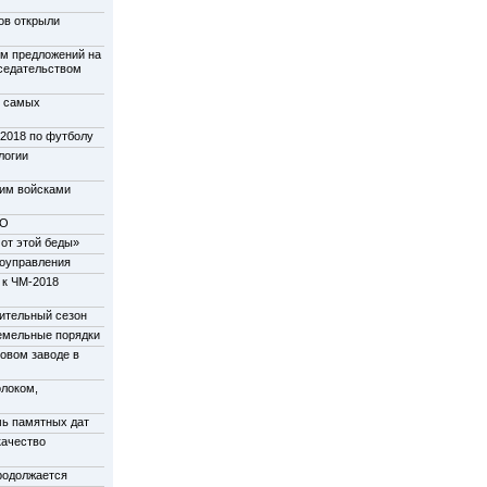
ов открыли
м предложений на
дседательством
у самых
-2018 по футболу
логии
щим войсками
НО
от этой беды»
моуправления
 к ЧМ-2018
пительный сезон
емельные порядки
новом заводе в
олоком,
мь памятных дат
качество
родолжается