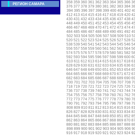
358
359
360
361
362
363
364
365
366
3
РЕГИОН САМАРА
376
377
378
379
380
381
382
383
384
3
394
395
396
397
398
399
400
401
402
4
412
413
414
415
416
417
418
419
420
4
430
431
432
433
434
435
436
437
438
4
448
449
450
451
452
453
454
455
456
4
466
467
468
469
470
471
472
473
474
4
484
485
486
487
488
489
490
491
492
4
502
503
504
505
506
507
508
509
510
5
520
521
522
523
524
525
526
527
528
5
538
539
540
541
542
543
544
545
546
5
556
557
558
559
560
561
562
563
564
5
574
575
576
577
578
579
580
581
582
5
592
593
594
595
596
597
598
599
600
6
610
611
612
613
614
615
616
617
618
6
628
629
630
631
632
633
634
635
636
6
646
647
648
649
650
651
652
653
654
6
664
665
666
667
668
669
670
671
672
6
682
683
684
685
686
687
688
689
690
6
700
701
702
703
704
705
706
707
708
7
718
719
720
721
722
723
724
725
726
7
736
737
738
739
740
741
742
743
744
7
754
755
756
757
758
759
760
761
762
7
772
773
774
775
776
777
778
779
780
7
790
791
792
793
794
795
796
797
798
7
808
809
810
811
812
813
814
815
816
8
826
827
828
829
830
831
832
833
834
8
844
845
846
847
848
849
850
851
852
8
862
863
864
865
866
867
868
869
870
8
880
881
882
883
884
885
886
887
888
8
898
899
900
901
902
903
904
905
906
9
916
917
918
919
920
921
922
923
924
9