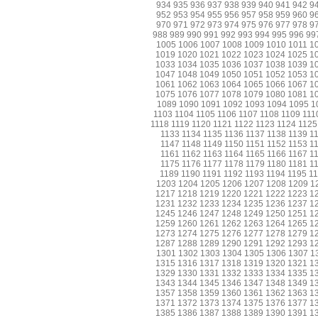
934
935
936
937
938
939
940
941
942
9
952
953
954
955
956
957
958
959
960
9
970
971
972
973
974
975
976
977
978
9
988
989
990
991
992
993
994
995
996
99
1005
1006
1007
1008
1009
1010
1011
1
1019
1020
1021
1022
1023
1024
1025
1
1033
1034
1035
1036
1037
1038
1039
1
1047
1048
1049
1050
1051
1052
1053
1
1061
1062
1063
1064
1065
1066
1067
1
1075
1076
1077
1078
1079
1080
1081
1
1089
1090
1091
1092
1093
1094
1095
1
1103
1104
1105
1106
1107
1108
1109
111
1118
1119
1120
1121
1122
1123
1124
1125
1133
1134
1135
1136
1137
1138
1139
1
1147
1148
1149
1150
1151
1152
1153
1
1161
1162
1163
1164
1165
1166
1167
1
1175
1176
1177
1178
1179
1180
1181
1
1189
1190
1191
1192
1193
1194
1195
1
1203
1204
1205
1206
1207
1208
1209
1
1217
1218
1219
1220
1221
1222
1223
1
1231
1232
1233
1234
1235
1236
1237
1
1245
1246
1247
1248
1249
1250
1251
1
1259
1260
1261
1262
1263
1264
1265
1
1273
1274
1275
1276
1277
1278
1279
1
1287
1288
1289
1290
1291
1292
1293
1
1301
1302
1303
1304
1305
1306
1307
1
1315
1316
1317
1318
1319
1320
1321
1
1329
1330
1331
1332
1333
1334
1335
1
1343
1344
1345
1346
1347
1348
1349
1
1357
1358
1359
1360
1361
1362
1363
1
1371
1372
1373
1374
1375
1376
1377
1
1385
1386
1387
1388
1389
1390
1391
1