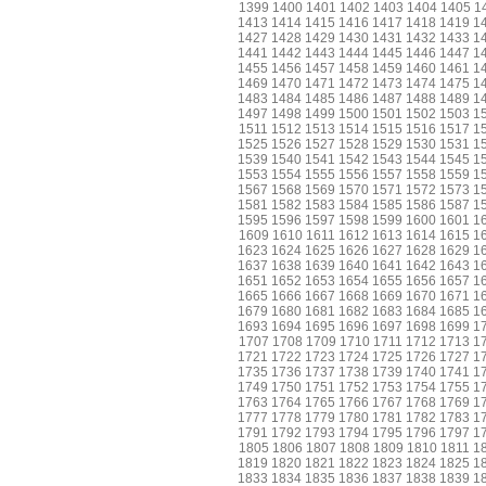
1399
1400
1401
1402
1403
1404
1405
1
1413
1414
1415
1416
1417
1418
1419
1
1427
1428
1429
1430
1431
1432
1433
1
1441
1442
1443
1444
1445
1446
1447
1
1455
1456
1457
1458
1459
1460
1461
1
1469
1470
1471
1472
1473
1474
1475
1
1483
1484
1485
1486
1487
1488
1489
1
1497
1498
1499
1500
1501
1502
1503
1
1511
1512
1513
1514
1515
1516
1517
1
1525
1526
1527
1528
1529
1530
1531
1
1539
1540
1541
1542
1543
1544
1545
1
1553
1554
1555
1556
1557
1558
1559
1
1567
1568
1569
1570
1571
1572
1573
1
1581
1582
1583
1584
1585
1586
1587
1
1595
1596
1597
1598
1599
1600
1601
1
1609
1610
1611
1612
1613
1614
1615
1
1623
1624
1625
1626
1627
1628
1629
1
1637
1638
1639
1640
1641
1642
1643
1
1651
1652
1653
1654
1655
1656
1657
1
1665
1666
1667
1668
1669
1670
1671
1
1679
1680
1681
1682
1683
1684
1685
1
1693
1694
1695
1696
1697
1698
1699
1
1707
1708
1709
1710
1711
1712
1713
1
1721
1722
1723
1724
1725
1726
1727
1
1735
1736
1737
1738
1739
1740
1741
1
1749
1750
1751
1752
1753
1754
1755
1
1763
1764
1765
1766
1767
1768
1769
1
1777
1778
1779
1780
1781
1782
1783
1
1791
1792
1793
1794
1795
1796
1797
1
1805
1806
1807
1808
1809
1810
1811
1
1819
1820
1821
1822
1823
1824
1825
1
1833
1834
1835
1836
1837
1838
1839
1