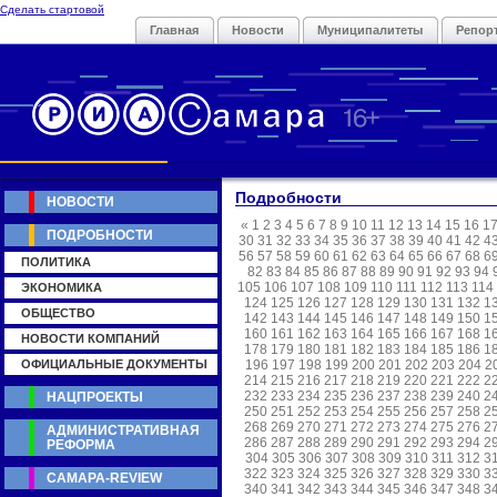
Сделать стартовой
Главная
Новости
Муниципалитеты
Репор
Подробности
НОВОСТИ
«
1
2
3
4
5
6
7
8
9
10
11
12
13
14
15
16
1
ПОДРОБНОСТИ
30
31
32
33
34
35
36
37
38
39
40
41
42
4
56
57
58
59
60
61
62
63
64
65
66
67
68
6
ПОЛИТИКА
82
83
84
85
86
87
88
89
90
91
92
93
94
105
106
107
108
109
110
111
112
113
114
ЭКОНОМИКА
124
125
126
127
128
129
130
131
132
1
ОБЩЕСТВО
142
143
144
145
146
147
148
149
150
1
160
161
162
163
164
165
166
167
168
1
НОВОСТИ КОМПАНИЙ
178
179
180
181
182
183
184
185
186
1
ОФИЦИАЛЬНЫЕ ДОКУМЕНТЫ
196
197
198
199
200
201
202
203
204
2
214
215
216
217
218
219
220
221
222
2
232
233
234
235
236
237
238
239
240
2
НАЦПРОЕКТЫ
250
251
252
253
254
255
256
257
258
2
268
269
270
271
272
273
274
275
276
2
АДМИНИСТРАТИВНАЯ
286
287
288
289
290
291
292
293
294
2
РЕФОРМА
304
305
306
307
308
309
310
311
312
3
322
323
324
325
326
327
328
329
330
3
САМАРА-REVIEW
340
341
342
343
344
345
346
347
348
3