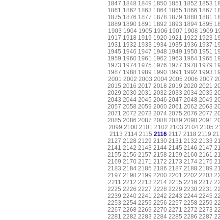
1847
1848
1849
1850
1851
1852
1853
1
1861
1862
1863
1864
1865
1866
1867
1
1875
1876
1877
1878
1879
1880
1881
1
1889
1890
1891
1892
1893
1894
1895
1
1903
1904
1905
1906
1907
1908
1909
1
1917
1918
1919
1920
1921
1922
1923
1
1931
1932
1933
1934
1935
1936
1937
1
1945
1946
1947
1948
1949
1950
1951
1
1959
1960
1961
1962
1963
1964
1965
1
1973
1974
1975
1976
1977
1978
1979
1
1987
1988
1989
1990
1991
1992
1993
1
2001
2002
2003
2004
2005
2006
2007
2
2015
2016
2017
2018
2019
2020
2021
2
2029
2030
2031
2032
2033
2034
2035
2
2043
2044
2045
2046
2047
2048
2049
2
2057
2058
2059
2060
2061
2062
2063
2
2071
2072
2073
2074
2075
2076
2077
2
2085
2086
2087
2088
2089
2090
2091
2
2099
2100
2101
2102
2103
2104
2105
2
2113
2114
2115
2116
2117
2118
2119
21
2127
2128
2129
2130
2131
2132
2133
2
2141
2142
2143
2144
2145
2146
2147
2
2155
2156
2157
2158
2159
2160
2161
2
2169
2170
2171
2172
2173
2174
2175
2
2183
2184
2185
2186
2187
2188
2189
2
2197
2198
2199
2200
2201
2202
2203
2
2211
2212
2213
2214
2215
2216
2217
2
2225
2226
2227
2228
2229
2230
2231
2
2239
2240
2241
2242
2243
2244
2245
2
2253
2254
2255
2256
2257
2258
2259
2
2267
2268
2269
2270
2271
2272
2273
2
2281
2282
2283
2284
2285
2286
2287
2