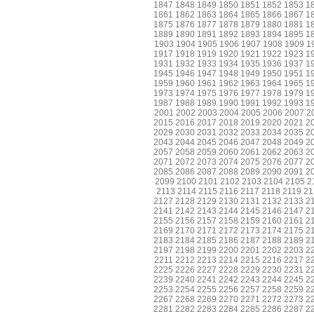
1847
1848
1849
1850
1851
1852
1853
1
1861
1862
1863
1864
1865
1866
1867
1
1875
1876
1877
1878
1879
1880
1881
1
1889
1890
1891
1892
1893
1894
1895
1
1903
1904
1905
1906
1907
1908
1909
1
1917
1918
1919
1920
1921
1922
1923
1
1931
1932
1933
1934
1935
1936
1937
1
1945
1946
1947
1948
1949
1950
1951
1
1959
1960
1961
1962
1963
1964
1965
1
1973
1974
1975
1976
1977
1978
1979
1
1987
1988
1989
1990
1991
1992
1993
1
2001
2002
2003
2004
2005
2006
2007
2
2015
2016
2017
2018
2019
2020
2021
2
2029
2030
2031
2032
2033
2034
2035
2
2043
2044
2045
2046
2047
2048
2049
2
2057
2058
2059
2060
2061
2062
2063
2
2071
2072
2073
2074
2075
2076
2077
2
2085
2086
2087
2088
2089
2090
2091
2
2099
2100
2101
2102
2103
2104
2105
2
2113
2114
2115
2116
2117
2118
2119
21
2127
2128
2129
2130
2131
2132
2133
2
2141
2142
2143
2144
2145
2146
2147
2
2155
2156
2157
2158
2159
2160
2161
2
2169
2170
2171
2172
2173
2174
2175
2
2183
2184
2185
2186
2187
2188
2189
2
2197
2198
2199
2200
2201
2202
2203
2
2211
2212
2213
2214
2215
2216
2217
2
2225
2226
2227
2228
2229
2230
2231
2
2239
2240
2241
2242
2243
2244
2245
2
2253
2254
2255
2256
2257
2258
2259
2
2267
2268
2269
2270
2271
2272
2273
2
2281
2282
2283
2284
2285
2286
2287
2