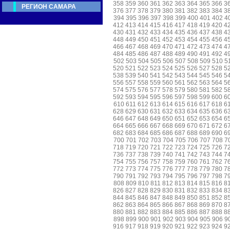
358
359
360
361
362
363
364
365
366
3
РЕГИОН САМАРА
376
377
378
379
380
381
382
383
384
3
394
395
396
397
398
399
400
401
402
4
412
413
414
415
416
417
418
419
420
4
430
431
432
433
434
435
436
437
438
4
448
449
450
451
452
453
454
455
456
4
466
467
468
469
470
471
472
473
474
4
484
485
486
487
488
489
490
491
492
4
502
503
504
505
506
507
508
509
510
5
520
521
522
523
524
525
526
527
528
5
538
539
540
541
542
543
544
545
546
5
556
557
558
559
560
561
562
563
564
5
574
575
576
577
578
579
580
581
582
5
592
593
594
595
596
597
598
599
600
6
610
611
612
613
614
615
616
617
618
6
628
629
630
631
632
633
634
635
636
6
646
647
648
649
650
651
652
653
654
6
664
665
666
667
668
669
670
671
672
6
682
683
684
685
686
687
688
689
690
6
700
701
702
703
704
705
706
707
708
7
718
719
720
721
722
723
724
725
726
7
736
737
738
739
740
741
742
743
744
7
754
755
756
757
758
759
760
761
762
7
772
773
774
775
776
777
778
779
780
7
790
791
792
793
794
795
796
797
798
7
808
809
810
811
812
813
814
815
816
8
826
827
828
829
830
831
832
833
834
8
844
845
846
847
848
849
850
851
852
8
862
863
864
865
866
867
868
869
870
8
880
881
882
883
884
885
886
887
888
8
898
899
900
901
902
903
904
905
906
9
916
917
918
919
920
921
922
923
924
9