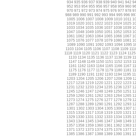
934
935
936
937
938
939
940
941
942
9
952
953
954
955
956
957
958
959
960
9
970
971
972
973
974
975
976
977
978
9
988
989
990
991
992
993
994
995
996
99
1005
1006
1007
1008
1009
1010
1011
1
1019
1020
1021
1022
1023
1024
1025
1
1033
1034
1035
1036
1037
1038
1039
1
1047
1048
1049
1050
1051
1052
1053
1
1061
1062
1063
1064
1065
1066
1067
1
1075
1076
1077
1078
1079
1080
1081
1
1089
1090
1091
1092
1093
1094
1095
1
1103
1104
1105
1106
1107
1108
1109
111
1118
1119
1120
1121
1122
1123
1124
1125
1133
1134
1135
1136
1137
1138
1139
1
1147
1148
1149
1150
1151
1152
1153
1
1161
1162
1163
1164
1165
1166
1167
1
1175
1176
1177
1178
1179
1180
1181
1
1189
1190
1191
1192
1193
1194
1195
1
1203
1204
1205
1206
1207
1208
1209
1
1217
1218
1219
1220
1221
1222
1223
1
1231
1232
1233
1234
1235
1236
1237
1
1245
1246
1247
1248
1249
1250
1251
1
1259
1260
1261
1262
1263
1264
1265
1
1273
1274
1275
1276
1277
1278
1279
1
1287
1288
1289
1290
1291
1292
1293
1
1301
1302
1303
1304
1305
1306
1307
1
1315
1316
1317
1318
1319
1320
1321
1
1329
1330
1331
1332
1333
1334
1335
1
1343
1344
1345
1346
1347
1348
1349
1
1357
1358
1359
1360
1361
1362
1363
1
1371
1372
1373
1374
1375
1376
1377
1
1385
1386
1387
1388
1389
1390
1391
1