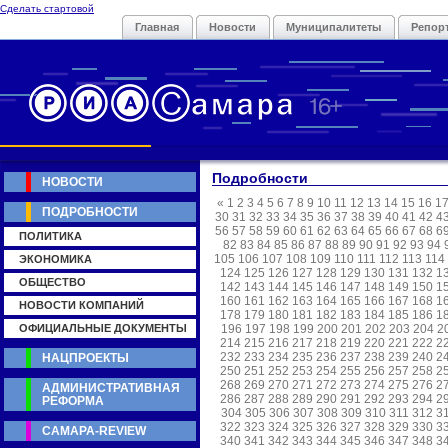
Сделать стартовой
Главная
Новости
Муниципалитеты
Репор
Подробности
НОВОСТИ
«
1
2
3
4
5
6
7
8
9
10
11
12
13
14
15
16
1
ПОДРОБНОСТИ
30
31
32
33
34
35
36
37
38
39
40
41
42
4
56
57
58
59
60
61
62
63
64
65
66
67
68
6
ПОЛИТИКА
82
83
84
85
86
87
88
89
90
91
92
93
94
105
106
107
108
109
110
111
112
113
114
ЭКОНОМИКА
124
125
126
127
128
129
130
131
132
1
ОБЩЕСТВО
142
143
144
145
146
147
148
149
150
1
160
161
162
163
164
165
166
167
168
1
НОВОСТИ КОМПАНИЙ
178
179
180
181
182
183
184
185
186
1
ОФИЦИАЛЬНЫЕ ДОКУМЕНТЫ
196
197
198
199
200
201
202
203
204
2
214
215
216
217
218
219
220
221
222
2
232
233
234
235
236
237
238
239
240
2
НАЦПРОЕКТЫ
250
251
252
253
254
255
256
257
258
2
268
269
270
271
272
273
274
275
276
2
АДМИНИСТРАТИВНАЯ
286
287
288
289
290
291
292
293
294
2
РЕФОРМА
304
305
306
307
308
309
310
311
312
3
322
323
324
325
326
327
328
329
330
3
САМАРА-REVIEW
340
341
342
343
344
345
346
347
348
3