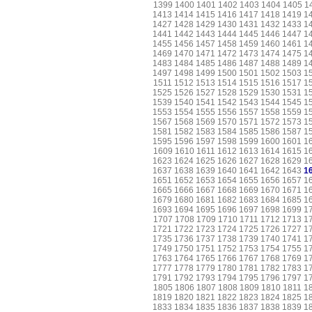
1399
1400
1401
1402
1403
1404
1405
1
1413
1414
1415
1416
1417
1418
1419
1
1427
1428
1429
1430
1431
1432
1433
1
1441
1442
1443
1444
1445
1446
1447
1
1455
1456
1457
1458
1459
1460
1461
1
1469
1470
1471
1472
1473
1474
1475
1
1483
1484
1485
1486
1487
1488
1489
1
1497
1498
1499
1500
1501
1502
1503
1
1511
1512
1513
1514
1515
1516
1517
1
1525
1526
1527
1528
1529
1530
1531
1
1539
1540
1541
1542
1543
1544
1545
1
1553
1554
1555
1556
1557
1558
1559
1
1567
1568
1569
1570
1571
1572
1573
1
1581
1582
1583
1584
1585
1586
1587
1
1595
1596
1597
1598
1599
1600
1601
1
1609
1610
1611
1612
1613
1614
1615
1
1623
1624
1625
1626
1627
1628
1629
1
1637
1638
1639
1640
1641
1642
1643
1
1651
1652
1653
1654
1655
1656
1657
1
1665
1666
1667
1668
1669
1670
1671
1
1679
1680
1681
1682
1683
1684
1685
1
1693
1694
1695
1696
1697
1698
1699
1
1707
1708
1709
1710
1711
1712
1713
1
1721
1722
1723
1724
1725
1726
1727
1
1735
1736
1737
1738
1739
1740
1741
1
1749
1750
1751
1752
1753
1754
1755
1
1763
1764
1765
1766
1767
1768
1769
1
1777
1778
1779
1780
1781
1782
1783
1
1791
1792
1793
1794
1795
1796
1797
1
1805
1806
1807
1808
1809
1810
1811
1
1819
1820
1821
1822
1823
1824
1825
1
1833
1834
1835
1836
1837
1838
1839
1