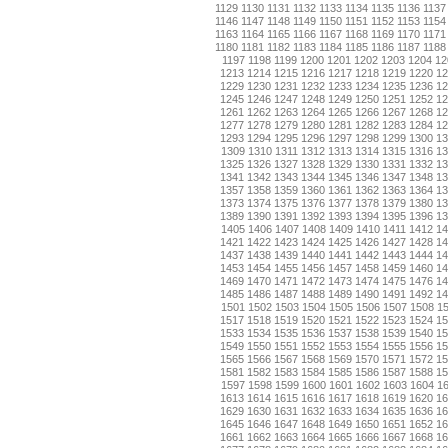
1129
1130
1131
1132
1133
1134
1135
1136
1137
1146
1147
1148
1149
1150
1151
1152
1153
1154
1163
1164
1165
1166
1167
1168
1169
1170
1171
1180
1181
1182
1183
1184
1185
1186
1187
1188
1197
1198
1199
1200
1201
1202
1203
1204
12
1213
1214
1215
1216
1217
1218
1219
1220
1
1229
1230
1231
1232
1233
1234
1235
1236
1
1245
1246
1247
1248
1249
1250
1251
1252
1
1261
1262
1263
1264
1265
1266
1267
1268
1
1277
1278
1279
1280
1281
1282
1283
1284
1
1293
1294
1295
1296
1297
1298
1299
1300
1
1309
1310
1311
1312
1313
1314
1315
1316
13
1325
1326
1327
1328
1329
1330
1331
1332
1
1341
1342
1343
1344
1345
1346
1347
1348
1
1357
1358
1359
1360
1361
1362
1363
1364
1
1373
1374
1375
1376
1377
1378
1379
1380
1
1389
1390
1391
1392
1393
1394
1395
1396
1
1405
1406
1407
1408
1409
1410
1411
1412
14
1421
1422
1423
1424
1425
1426
1427
1428
1
1437
1438
1439
1440
1441
1442
1443
1444
1
1453
1454
1455
1456
1457
1458
1459
1460
1
1469
1470
1471
1472
1473
1474
1475
1476
1
1485
1486
1487
1488
1489
1490
1491
1492
1
1501
1502
1503
1504
1505
1506
1507
1508
1
1517
1518
1519
1520
1521
1522
1523
1524
1
1533
1534
1535
1536
1537
1538
1539
1540
1
1549
1550
1551
1552
1553
1554
1555
1556
1
1565
1566
1567
1568
1569
1570
1571
1572
1
1581
1582
1583
1584
1585
1586
1587
1588
1
1597
1598
1599
1600
1601
1602
1603
1604
1
1613
1614
1615
1616
1617
1618
1619
1620
1
1629
1630
1631
1632
1633
1634
1635
1636
1
1645
1646
1647
1648
1649
1650
1651
1652
1
1661
1662
1663
1664
1665
1666
1667
1668
1