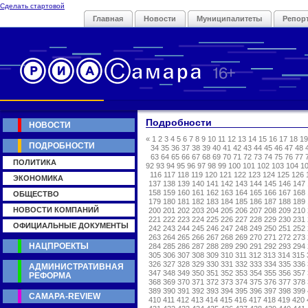
Сделать стартовой
Главная
Новости
Муниципалитеты
Репор
Подробности
НОВОСТИ
«
1
2
3
4
5
6
7
8
9
10
11
12
13
14
15
16
17
18
19
ПОДРОБНОСТИ
34
35
36
37
38
39
40
41
42
43
44
45
46
47
48
63
64
65
66
67
68
69
70
71
72
73
74
75
76
77
ПОЛИТИКА
92
93
94
95
96
97
98
99
100
101
102
103
104
1
116
117
118
119
120
121
122
123
124
125
126
ЭКОНОМИКА
137
138
139
140
141
142
143
144
145
146
147
158
159
160
161
162
163
164
165
166
167
168
ОБЩЕСТВО
179
180
181
182
183
184
185
186
187
188
189
НОВОСТИ КОМПАНИЙ
200
201
202
203
204
205
206
207
208
209
210
221
222
223
224
225
226
227
228
229
230
231
ОФИЦИАЛЬНЫЕ ДОКУМЕНТЫ
242
243
244
245
246
247
248
249
250
251
252
263
264
265
266
267
268
269
270
271
272
273
НАЦПРОЕКТЫ
284
285
286
287
288
289
290
291
292
293
294
305
306
307
308
309
310
311
312
313
314
315
326
327
328
329
330
331
332
333
334
335
336
АДМИНИСТРАТИВНАЯ
347
348
349
350
351
352
353
354
355
356
357
РЕФОРМА
368
369
370
371
372
373
374
375
376
377
378
389
390
391
392
393
394
395
396
397
398
399
САМАРА-REVIEW
410
411
412
413
414
415
416
417
418
419
420