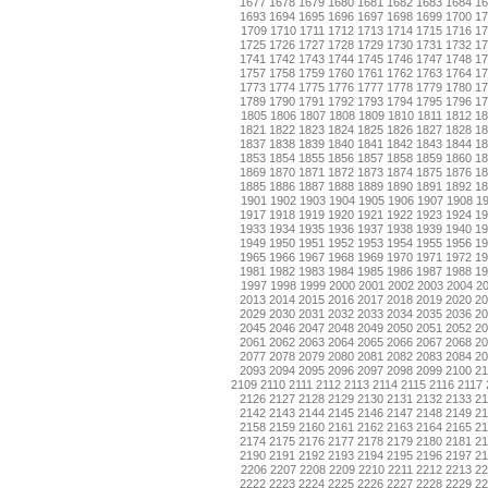
1677
1678
1679
1680
1681
1682
1683
1684
1
1693
1694
1695
1696
1697
1698
1699
1700
1
1709
1710
1711
1712
1713
1714
1715
1716
17
1725
1726
1727
1728
1729
1730
1731
1732
1
1741
1742
1743
1744
1745
1746
1747
1748
1
1757
1758
1759
1760
1761
1762
1763
1764
1
1773
1774
1775
1776
1777
1778
1779
1780
1
1789
1790
1791
1792
1793
1794
1795
1796
1
1805
1806
1807
1808
1809
1810
1811
1812
18
1821
1822
1823
1824
1825
1826
1827
1828
1
1837
1838
1839
1840
1841
1842
1843
1844
1
1853
1854
1855
1856
1857
1858
1859
1860
1
1869
1870
1871
1872
1873
1874
1875
1876
1
1885
1886
1887
1888
1889
1890
1891
1892
1
1901
1902
1903
1904
1905
1906
1907
1908
1
1917
1918
1919
1920
1921
1922
1923
1924
1
1933
1934
1935
1936
1937
1938
1939
1940
1
1949
1950
1951
1952
1953
1954
1955
1956
1
1965
1966
1967
1968
1969
1970
1971
1972
1
1981
1982
1983
1984
1985
1986
1987
1988
1
1997
1998
1999
2000
2001
2002
2003
2004
2
2013
2014
2015
2016
2017
2018
2019
2020
2
2029
2030
2031
2032
2033
2034
2035
2036
2
2045
2046
2047
2048
2049
2050
2051
2052
2
2061
2062
2063
2064
2065
2066
2067
2068
2
2077
2078
2079
2080
2081
2082
2083
2084
2
2093
2094
2095
2096
2097
2098
2099
2100
2
2109
2110
2111
2112
2113
2114
2115
2116
2117
2126
2127
2128
2129
2130
2131
2132
2133
2
2142
2143
2144
2145
2146
2147
2148
2149
2
2158
2159
2160
2161
2162
2163
2164
2165
2
2174
2175
2176
2177
2178
2179
2180
2181
2
2190
2191
2192
2193
2194
2195
2196
2197
2
2206
2207
2208
2209
2210
2211
2212
2213
22
2222
2223
2224
2225
2226
2227
2228
2229
2