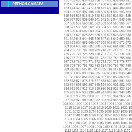
431
432
433
434
435
436
437
438
439
440
441
РЕГИОН САМАРА
452
453
454
455
456
457
458
459
460
461
462
473
474
475
476
477
478
479
480
481
482
483
494
495
496
497
498
499
500
501
502
503
504
515
516
517
518
519
520
521
522
523
524
525
536
537
538
539
540
541
542
543
544
545
546
557
558
559
560
561
562
563
564
565
566
567
578
579
580
581
582
583
584
585
586
587
588
599
600
601
602
603
604
605
606
607
608
609
620
621
622
623
624
625
626
627
628
629
630
641
642
643
644
645
646
647
648
649
650
651
662
663
664
665
666
667
668
669
670
671
672
683
684
685
686
687
688
689
690
691
692
693
704
705
706
707
708
709
710
711
712
713
714
725
726
727
728
729
730
731
732
733
734
735
746
747
748
749
750
751
752
753
754
755
756
767
768
769
770
771
772
773
774
775
776
777
788
789
790
791
792
793
794
795
796
797
798
809
810
811
812
813
814
815
816
817
818
819
830
831
832
833
834
835
836
837
838
839
840
851
852
853
854
855
856
857
858
859
860
861
872
873
874
875
876
877
878
879
880
881
882
893
894
895
896
897
898
899
900
901
902
903
914
915
916
917
918
919
920
921
922
923
924
935
936
937
938
939
940
941
942
943
944
945
956
957
958
959
960
961
962
963
964
965
966
977
978
979
980
981
982
983
984
985
986
987
998
999
1000
1001
1002
1003
1004
1005
1006
1015
1016
1017
1018
1019
1020
1021
1022
1
1031
1032
1033
1034
1035
1036
1037
1038
1
1047
1048
1049
1050
1051
1052
1053
1054
1
1063
1064
1065
1066
1067
1068
1069
1070
1
1079
1080
1081
1082
1083
1084
1085
1086
1
1095
1096
1097
1098
1099
1100
1101
1102
110
1112
1113
1114
1115
1116
1117
1118
1119
1120