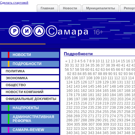
Сделать стартовой
Главная
Новости
Муниципалитеты
Репор
Подробности
НОВОСТИ
«
1
2
3
4
5
6
7
8
9
10
11
12
13
14
15
16
1
ПОДРОБНОСТИ
30
31
32
33
34
35
36
37
38
39
40
41
42
4
56
57
58
59
60
61
62
63
64
65
66
67
68
6
ПОЛИТИКА
82
83
84
85
86
87
88
89
90
91
92
93
94
105
106
107
108
109
110
111
112
113
114
ЭКОНОМИКА
124
125
126
127
128
129
130
131
132
1
ОБЩЕСТВО
142
143
144
145
146
147
148
149
150
1
160
161
162
163
164
165
166
167
168
1
НОВОСТИ КОМПАНИЙ
178
179
180
181
182
183
184
185
186
1
ОФИЦИАЛЬНЫЕ ДОКУМЕНТЫ
196
197
198
199
200
201
202
203
204
2
214
215
216
217
218
219
220
221
222
2
232
233
234
235
236
237
238
239
240
2
НАЦПРОЕКТЫ
250
251
252
253
254
255
256
257
258
2
268
269
270
271
272
273
274
275
276
2
АДМИНИСТРАТИВНАЯ
286
287
288
289
290
291
292
293
294
2
РЕФОРМА
304
305
306
307
308
309
310
311
312
3
322
323
324
325
326
327
328
329
330
3
САМАРА-REVIEW
340
341
342
343
344
345
346
347
348
3