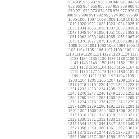
934
935
936
937
938
939
940
941
942
9
952
953
954
955
956
957
958
959
960
9
970
971
972
973
974
975
976
977
978
9
988
989
990
991
992
993
994
995
996
99
1005
1006
1007
1008
1009
1010
1011
1
1019
1020
1021
1022
1023
1024
1025
1
1033
1034
1035
1036
1037
1038
1039
1
1047
1048
1049
1050
1051
1052
1053
1
1061
1062
1063
1064
1065
1066
1067
1
1075
1076
1077
1078
1079
1080
1081
1
1089
1090
1091
1092
1093
1094
1095
1
1103
1104
1105
1106
1107
1108
1109
111
1118
1119
1120
1121
1122
1123
1124
1125
1133
1134
1135
1136
1137
1138
1139
1
1147
1148
1149
1150
1151
1152
1153
1
1161
1162
1163
1164
1165
1166
1167
1
1175
1176
1177
1178
1179
1180
1181
1
1189
1190
1191
1192
1193
1194
1195
1
1203
1204
1205
1206
1207
1208
1209
1
1217
1218
1219
1220
1221
1222
1223
1
1231
1232
1233
1234
1235
1236
1237
1
1245
1246
1247
1248
1249
1250
1251
1
1259
1260
1261
1262
1263
1264
1265
1
1273
1274
1275
1276
1277
1278
1279
1
1287
1288
1289
1290
1291
1292
1293
1
1301
1302
1303
1304
1305
1306
1307
1
1315
1316
1317
1318
1319
1320
1321
1
1329
1330
1331
1332
1333
1334
1335
1
1343
1344
1345
1346
1347
1348
1349
1
1357
1358
1359
1360
1361
1362
1363
1
1371
1372
1373
1374
1375
1376
1377
1
1385
1386
1387
1388
1389
1390
1391
1