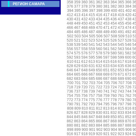
358
359
360
361
362
363
364
365
366
3
РЕГИОН САМАРА
376
377
378
379
380
381
382
383
384
3
394
395
396
397
398
399
400
401
402
4
412
413
414
415
416
417
418
419
420
4
430
431
432
433
434
435
436
437
438
4
448
449
450
451
452
453
454
455
456
4
466
467
468
469
470
471
472
473
474
4
484
485
486
487
488
489
490
491
492
4
502
503
504
505
506
507
508
509
510
5
520
521
522
523
524
525
526
527
528
5
538
539
540
541
542
543
544
545
546
5
556
557
558
559
560
561
562
563
564
5
574
575
576
577
578
579
580
581
582
5
592
593
594
595
596
597
598
599
600
6
610
611
612
613
614
615
616
617
618
6
628
629
630
631
632
633
634
635
636
6
646
647
648
649
650
651
652
653
654
6
664
665
666
667
668
669
670
671
672
6
682
683
684
685
686
687
688
689
690
6
700
701
702
703
704
705
706
707
708
7
718
719
720
721
722
723
724
725
726
7
736
737
738
739
740
741
742
743
744
7
754
755
756
757
758
759
760
761
762
7
772
773
774
775
776
777
778
779
780
7
790
791
792
793
794
795
796
797
798
7
808
809
810
811
812
813
814
815
816
8
826
827
828
829
830
831
832
833
834
8
844
845
846
847
848
849
850
851
852
8
862
863
864
865
866
867
868
869
870
8
880
881
882
883
884
885
886
887
888
8
898
899
900
901
902
903
904
905
906
9
916
917
918
919
920
921
922
923
924
9