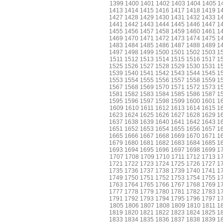
1399
1400
1401
1402
1403
1404
1405
1
1413
1414
1415
1416
1417
1418
1419
1
1427
1428
1429
1430
1431
1432
1433
1
1441
1442
1443
1444
1445
1446
1447
1
1455
1456
1457
1458
1459
1460
1461
1
1469
1470
1471
1472
1473
1474
1475
1
1483
1484
1485
1486
1487
1488
1489
1
1497
1498
1499
1500
1501
1502
1503
1
1511
1512
1513
1514
1515
1516
1517
1
1525
1526
1527
1528
1529
1530
1531
1
1539
1540
1541
1542
1543
1544
1545
1
1553
1554
1555
1556
1557
1558
1559
1
1567
1568
1569
1570
1571
1572
1573
1
1581
1582
1583
1584
1585
1586
1587
1
1595
1596
1597
1598
1599
1600
1601
1
1609
1610
1611
1612
1613
1614
1615
1
1623
1624
1625
1626
1627
1628
1629
1
1637
1638
1639
1640
1641
1642
1643
1
1651
1652
1653
1654
1655
1656
1657
1
1665
1666
1667
1668
1669
1670
1671
1
1679
1680
1681
1682
1683
1684
1685
1
1693
1694
1695
1696
1697
1698
1699
1
1707
1708
1709
1710
1711
1712
1713
1
1721
1722
1723
1724
1725
1726
1727
1
1735
1736
1737
1738
1739
1740
1741
1
1749
1750
1751
1752
1753
1754
1755
1
1763
1764
1765
1766
1767
1768
1769
1
1777
1778
1779
1780
1781
1782
1783
1
1791
1792
1793
1794
1795
1796
1797
1
1805
1806
1807
1808
1809
1810
1811
1
1819
1820
1821
1822
1823
1824
1825
1
1833
1834
1835
1836
1837
1838
1839
1