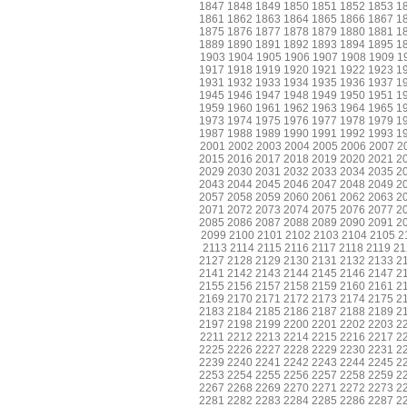
1847
1848
1849
1850
1851
1852
1853
1
1861
1862
1863
1864
1865
1866
1867
1
1875
1876
1877
1878
1879
1880
1881
1
1889
1890
1891
1892
1893
1894
1895
1
1903
1904
1905
1906
1907
1908
1909
1
1917
1918
1919
1920
1921
1922
1923
1
1931
1932
1933
1934
1935
1936
1937
1
1945
1946
1947
1948
1949
1950
1951
1
1959
1960
1961
1962
1963
1964
1965
1
1973
1974
1975
1976
1977
1978
1979
1
1987
1988
1989
1990
1991
1992
1993
1
2001
2002
2003
2004
2005
2006
2007
2
2015
2016
2017
2018
2019
2020
2021
2
2029
2030
2031
2032
2033
2034
2035
2
2043
2044
2045
2046
2047
2048
2049
2
2057
2058
2059
2060
2061
2062
2063
2
2071
2072
2073
2074
2075
2076
2077
2
2085
2086
2087
2088
2089
2090
2091
2
2099
2100
2101
2102
2103
2104
2105
2
2113
2114
2115
2116
2117
2118
2119
21
2127
2128
2129
2130
2131
2132
2133
2
2141
2142
2143
2144
2145
2146
2147
2
2155
2156
2157
2158
2159
2160
2161
2
2169
2170
2171
2172
2173
2174
2175
2
2183
2184
2185
2186
2187
2188
2189
2
2197
2198
2199
2200
2201
2202
2203
2
2211
2212
2213
2214
2215
2216
2217
2
2225
2226
2227
2228
2229
2230
2231
2
2239
2240
2241
2242
2243
2244
2245
2
2253
2254
2255
2256
2257
2258
2259
2
2267
2268
2269
2270
2271
2272
2273
2
2281
2282
2283
2284
2285
2286
2287
2