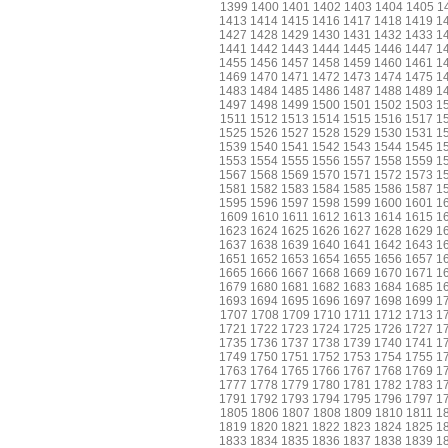
1399
1400
1401
1402
1403
1404
1405
1
1413
1414
1415
1416
1417
1418
1419
1
1427
1428
1429
1430
1431
1432
1433
1
1441
1442
1443
1444
1445
1446
1447
1
1455
1456
1457
1458
1459
1460
1461
1
1469
1470
1471
1472
1473
1474
1475
1
1483
1484
1485
1486
1487
1488
1489
1
1497
1498
1499
1500
1501
1502
1503
1
1511
1512
1513
1514
1515
1516
1517
1
1525
1526
1527
1528
1529
1530
1531
1
1539
1540
1541
1542
1543
1544
1545
1
1553
1554
1555
1556
1557
1558
1559
1
1567
1568
1569
1570
1571
1572
1573
1
1581
1582
1583
1584
1585
1586
1587
1
1595
1596
1597
1598
1599
1600
1601
1
1609
1610
1611
1612
1613
1614
1615
1
1623
1624
1625
1626
1627
1628
1629
1
1637
1638
1639
1640
1641
1642
1643
1
1651
1652
1653
1654
1655
1656
1657
1
1665
1666
1667
1668
1669
1670
1671
1
1679
1680
1681
1682
1683
1684
1685
1
1693
1694
1695
1696
1697
1698
1699
1
1707
1708
1709
1710
1711
1712
1713
1
1721
1722
1723
1724
1725
1726
1727
1
1735
1736
1737
1738
1739
1740
1741
1
1749
1750
1751
1752
1753
1754
1755
1
1763
1764
1765
1766
1767
1768
1769
1
1777
1778
1779
1780
1781
1782
1783
1
1791
1792
1793
1794
1795
1796
1797
1
1805
1806
1807
1808
1809
1810
1811
1
1819
1820
1821
1822
1823
1824
1825
1
1833
1834
1835
1836
1837
1838
1839
1