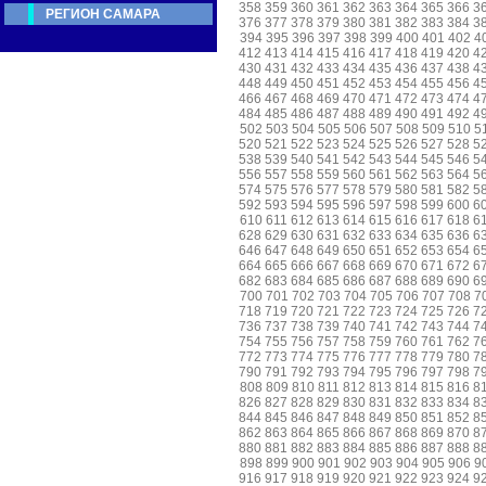
358
359
360
361
362
363
364
365
366
3
РЕГИОН САМАРА
376
377
378
379
380
381
382
383
384
3
394
395
396
397
398
399
400
401
402
4
412
413
414
415
416
417
418
419
420
4
430
431
432
433
434
435
436
437
438
4
448
449
450
451
452
453
454
455
456
4
466
467
468
469
470
471
472
473
474
4
484
485
486
487
488
489
490
491
492
4
502
503
504
505
506
507
508
509
510
5
520
521
522
523
524
525
526
527
528
5
538
539
540
541
542
543
544
545
546
5
556
557
558
559
560
561
562
563
564
5
574
575
576
577
578
579
580
581
582
5
592
593
594
595
596
597
598
599
600
6
610
611
612
613
614
615
616
617
618
6
628
629
630
631
632
633
634
635
636
6
646
647
648
649
650
651
652
653
654
6
664
665
666
667
668
669
670
671
672
6
682
683
684
685
686
687
688
689
690
6
700
701
702
703
704
705
706
707
708
7
718
719
720
721
722
723
724
725
726
7
736
737
738
739
740
741
742
743
744
7
754
755
756
757
758
759
760
761
762
7
772
773
774
775
776
777
778
779
780
7
790
791
792
793
794
795
796
797
798
7
808
809
810
811
812
813
814
815
816
8
826
827
828
829
830
831
832
833
834
8
844
845
846
847
848
849
850
851
852
8
862
863
864
865
866
867
868
869
870
8
880
881
882
883
884
885
886
887
888
8
898
899
900
901
902
903
904
905
906
9
916
917
918
919
920
921
922
923
924
9