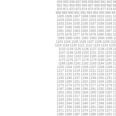
934
935
936
937
938
939
940
941
942
9
952
953
954
955
956
957
958
959
960
9
970
971
972
973
974
975
976
977
978
9
988
989
990
991
992
993
994
995
996
99
1005
1006
1007
1008
1009
1010
1011
1
1019
1020
1021
1022
1023
1024
1025
1
1033
1034
1035
1036
1037
1038
1039
1
1047
1048
1049
1050
1051
1052
1053
1
1061
1062
1063
1064
1065
1066
1067
1
1075
1076
1077
1078
1079
1080
1081
1
1089
1090
1091
1092
1093
1094
1095
1
1103
1104
1105
1106
1107
1108
1109
111
1118
1119
1120
1121
1122
1123
1124
1125
1133
1134
1135
1136
1137
1138
1139
1
1147
1148
1149
1150
1151
1152
1153
1
1161
1162
1163
1164
1165
1166
1167
1
1175
1176
1177
1178
1179
1180
1181
1
1189
1190
1191
1192
1193
1194
1195
1
1203
1204
1205
1206
1207
1208
1209
1
1217
1218
1219
1220
1221
1222
1223
1
1231
1232
1233
1234
1235
1236
1237
1
1245
1246
1247
1248
1249
1250
1251
1
1259
1260
1261
1262
1263
1264
1265
1
1273
1274
1275
1276
1277
1278
1279
1
1287
1288
1289
1290
1291
1292
1293
1
1301
1302
1303
1304
1305
1306
1307
1
1315
1316
1317
1318
1319
1320
1321
1
1329
1330
1331
1332
1333
1334
1335
1
1343
1344
1345
1346
1347
1348
1349
1
1357
1358
1359
1360
1361
1362
1363
1
1371
1372
1373
1374
1375
1376
1377
1
1385
1386
1387
1388
1389
1390
1391
1