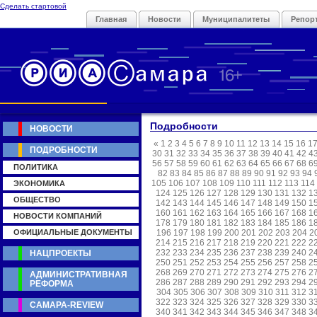
Сделать стартовой
Главная
Новости
Муниципалитеты
Репор
Подробности
НОВОСТИ
«
1
2
3
4
5
6
7
8
9
10
11
12
13
14
15
16
1
ПОДРОБНОСТИ
30
31
32
33
34
35
36
37
38
39
40
41
42
4
56
57
58
59
60
61
62
63
64
65
66
67
68
6
ПОЛИТИКА
82
83
84
85
86
87
88
89
90
91
92
93
94
105
106
107
108
109
110
111
112
113
114
ЭКОНОМИКА
124
125
126
127
128
129
130
131
132
1
ОБЩЕСТВО
142
143
144
145
146
147
148
149
150
1
160
161
162
163
164
165
166
167
168
1
НОВОСТИ КОМПАНИЙ
178
179
180
181
182
183
184
185
186
1
ОФИЦИАЛЬНЫЕ ДОКУМЕНТЫ
196
197
198
199
200
201
202
203
204
2
214
215
216
217
218
219
220
221
222
2
232
233
234
235
236
237
238
239
240
2
НАЦПРОЕКТЫ
250
251
252
253
254
255
256
257
258
2
268
269
270
271
272
273
274
275
276
2
АДМИНИСТРАТИВНАЯ
286
287
288
289
290
291
292
293
294
2
РЕФОРМА
304
305
306
307
308
309
310
311
312
3
322
323
324
325
326
327
328
329
330
3
САМАРА-REVIEW
340
341
342
343
344
345
346
347
348
3