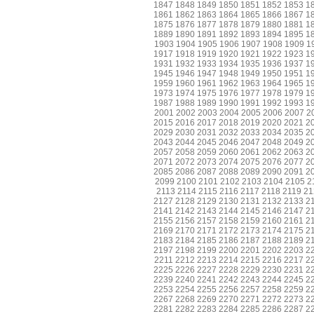
1847
1848
1849
1850
1851
1852
1853
1
1861
1862
1863
1864
1865
1866
1867
1
1875
1876
1877
1878
1879
1880
1881
1
1889
1890
1891
1892
1893
1894
1895
1
1903
1904
1905
1906
1907
1908
1909
1
1917
1918
1919
1920
1921
1922
1923
1
1931
1932
1933
1934
1935
1936
1937
1
1945
1946
1947
1948
1949
1950
1951
1
1959
1960
1961
1962
1963
1964
1965
1
1973
1974
1975
1976
1977
1978
1979
1
1987
1988
1989
1990
1991
1992
1993
1
2001
2002
2003
2004
2005
2006
2007
2
2015
2016
2017
2018
2019
2020
2021
2
2029
2030
2031
2032
2033
2034
2035
2
2043
2044
2045
2046
2047
2048
2049
2
2057
2058
2059
2060
2061
2062
2063
2
2071
2072
2073
2074
2075
2076
2077
2
2085
2086
2087
2088
2089
2090
2091
2
2099
2100
2101
2102
2103
2104
2105
2
2113
2114
2115
2116
2117
2118
2119
21
2127
2128
2129
2130
2131
2132
2133
2
2141
2142
2143
2144
2145
2146
2147
2
2155
2156
2157
2158
2159
2160
2161
2
2169
2170
2171
2172
2173
2174
2175
2
2183
2184
2185
2186
2187
2188
2189
2
2197
2198
2199
2200
2201
2202
2203
2
2211
2212
2213
2214
2215
2216
2217
2
2225
2226
2227
2228
2229
2230
2231
2
2239
2240
2241
2242
2243
2244
2245
2
2253
2254
2255
2256
2257
2258
2259
2
2267
2268
2269
2270
2271
2272
2273
2
2281
2282
2283
2284
2285
2286
2287
2