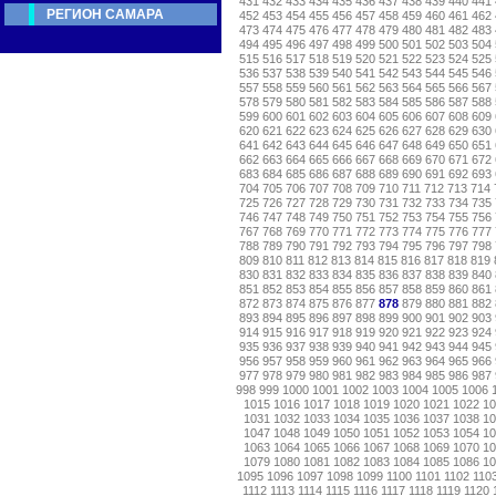
431
432
433
434
435
436
437
438
439
440
441
РЕГИОН САМАРА
452
453
454
455
456
457
458
459
460
461
462
473
474
475
476
477
478
479
480
481
482
483
494
495
496
497
498
499
500
501
502
503
504
515
516
517
518
519
520
521
522
523
524
525
536
537
538
539
540
541
542
543
544
545
546
557
558
559
560
561
562
563
564
565
566
567
578
579
580
581
582
583
584
585
586
587
588
599
600
601
602
603
604
605
606
607
608
609
620
621
622
623
624
625
626
627
628
629
630
641
642
643
644
645
646
647
648
649
650
651
662
663
664
665
666
667
668
669
670
671
672
683
684
685
686
687
688
689
690
691
692
693
704
705
706
707
708
709
710
711
712
713
714
725
726
727
728
729
730
731
732
733
734
735
746
747
748
749
750
751
752
753
754
755
756
767
768
769
770
771
772
773
774
775
776
777
788
789
790
791
792
793
794
795
796
797
798
809
810
811
812
813
814
815
816
817
818
819
830
831
832
833
834
835
836
837
838
839
840
851
852
853
854
855
856
857
858
859
860
861
872
873
874
875
876
877
878
879
880
881
882
893
894
895
896
897
898
899
900
901
902
903
914
915
916
917
918
919
920
921
922
923
924
935
936
937
938
939
940
941
942
943
944
945
956
957
958
959
960
961
962
963
964
965
966
977
978
979
980
981
982
983
984
985
986
987
998
999
1000
1001
1002
1003
1004
1005
1006
1015
1016
1017
1018
1019
1020
1021
1022
1
1031
1032
1033
1034
1035
1036
1037
1038
1
1047
1048
1049
1050
1051
1052
1053
1054
1
1063
1064
1065
1066
1067
1068
1069
1070
1
1079
1080
1081
1082
1083
1084
1085
1086
1
1095
1096
1097
1098
1099
1100
1101
1102
110
1112
1113
1114
1115
1116
1117
1118
1119
1120