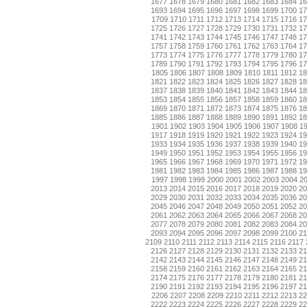
1677
1678
1679
1680
1681
1682
1683
1684
1
1693
1694
1695
1696
1697
1698
1699
1700
1
1709
1710
1711
1712
1713
1714
1715
1716
17
1725
1726
1727
1728
1729
1730
1731
1732
1
1741
1742
1743
1744
1745
1746
1747
1748
1
1757
1758
1759
1760
1761
1762
1763
1764
1
1773
1774
1775
1776
1777
1778
1779
1780
1
1789
1790
1791
1792
1793
1794
1795
1796
1
1805
1806
1807
1808
1809
1810
1811
1812
18
1821
1822
1823
1824
1825
1826
1827
1828
1
1837
1838
1839
1840
1841
1842
1843
1844
1
1853
1854
1855
1856
1857
1858
1859
1860
1
1869
1870
1871
1872
1873
1874
1875
1876
1
1885
1886
1887
1888
1889
1890
1891
1892
1
1901
1902
1903
1904
1905
1906
1907
1908
1
1917
1918
1919
1920
1921
1922
1923
1924
1
1933
1934
1935
1936
1937
1938
1939
1940
1
1949
1950
1951
1952
1953
1954
1955
1956
1
1965
1966
1967
1968
1969
1970
1971
1972
1
1981
1982
1983
1984
1985
1986
1987
1988
1
1997
1998
1999
2000
2001
2002
2003
2004
2
2013
2014
2015
2016
2017
2018
2019
2020
2
2029
2030
2031
2032
2033
2034
2035
2036
2
2045
2046
2047
2048
2049
2050
2051
2052
2
2061
2062
2063
2064
2065
2066
2067
2068
2
2077
2078
2079
2080
2081
2082
2083
2084
2
2093
2094
2095
2096
2097
2098
2099
2100
2
2109
2110
2111
2112
2113
2114
2115
2116
2117
2126
2127
2128
2129
2130
2131
2132
2133
2
2142
2143
2144
2145
2146
2147
2148
2149
2
2158
2159
2160
2161
2162
2163
2164
2165
2
2174
2175
2176
2177
2178
2179
2180
2181
2
2190
2191
2192
2193
2194
2195
2196
2197
2
2206
2207
2208
2209
2210
2211
2212
2213
22
2222
2223
2224
2225
2226
2227
2228
2229
2