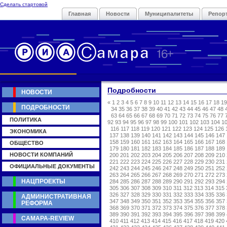
Сделать стартовой
Главная
Новости
Муниципалитеты
Репор
Подробности
НОВОСТИ
«
1
2
3
4
5
6
7
8
9
10
11
12
13
14
15
16
17
18
19
ПОДРОБНОСТИ
34
35
36
37
38
39
40
41
42
43
44
45
46
47
48
63
64
65
66
67
68
69
70
71
72
73
74
75
76
77
ПОЛИТИКА
92
93
94
95
96
97
98
99
100
101
102
103
104
1
116
117
118
119
120
121
122
123
124
125
126
ЭКОНОМИКА
137
138
139
140
141
142
143
144
145
146
147
158
159
160
161
162
163
164
165
166
167
168
ОБЩЕСТВО
179
180
181
182
183
184
185
186
187
188
189
НОВОСТИ КОМПАНИЙ
200
201
202
203
204
205
206
207
208
209
210
221
222
223
224
225
226
227
228
229
230
231
ОФИЦИАЛЬНЫЕ ДОКУМЕНТЫ
242
243
244
245
246
247
248
249
250
251
252
263
264
265
266
267
268
269
270
271
272
273
НАЦПРОЕКТЫ
284
285
286
287
288
289
290
291
292
293
294
305
306
307
308
309
310
311
312
313
314
315
326
327
328
329
330
331
332
333
334
335
336
АДМИНИСТРАТИВНАЯ
347
348
349
350
351
352
353
354
355
356
357
РЕФОРМА
368
369
370
371
372
373
374
375
376
377
378
389
390
391
392
393
394
395
396
397
398
399
САМАРА-REVIEW
410
411
412
413
414
415
416
417
418
419
420