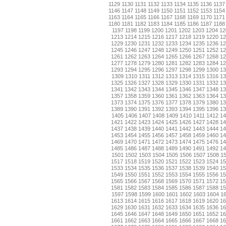
1129
1130
1131
1132
1133
1134
1135
1136
1137
1146
1147
1148
1149
1150
1151
1152
1153
1154
1163
1164
1165
1166
1167
1168
1169
1170
1171
1180
1181
1182
1183
1184
1185
1186
1187
1188
1197
1198
1199
1200
1201
1202
1203
1204
12
1213
1214
1215
1216
1217
1218
1219
1220
1
1229
1230
1231
1232
1233
1234
1235
1236
1
1245
1246
1247
1248
1249
1250
1251
1252
1
1261
1262
1263
1264
1265
1266
1267
1268
1
1277
1278
1279
1280
1281
1282
1283
1284
1
1293
1294
1295
1296
1297
1298
1299
1300
1
1309
1310
1311
1312
1313
1314
1315
1316
13
1325
1326
1327
1328
1329
1330
1331
1332
1
1341
1342
1343
1344
1345
1346
1347
1348
1
1357
1358
1359
1360
1361
1362
1363
1364
1
1373
1374
1375
1376
1377
1378
1379
1380
1
1389
1390
1391
1392
1393
1394
1395
1396
1
1405
1406
1407
1408
1409
1410
1411
1412
14
1421
1422
1423
1424
1425
1426
1427
1428
1
1437
1438
1439
1440
1441
1442
1443
1444
1
1453
1454
1455
1456
1457
1458
1459
1460
1
1469
1470
1471
1472
1473
1474
1475
1476
1
1485
1486
1487
1488
1489
1490
1491
1492
1
1501
1502
1503
1504
1505
1506
1507
1508
1
1517
1518
1519
1520
1521
1522
1523
1524
1
1533
1534
1535
1536
1537
1538
1539
1540
1
1549
1550
1551
1552
1553
1554
1555
1556
1
1565
1566
1567
1568
1569
1570
1571
1572
1
1581
1582
1583
1584
1585
1586
1587
1588
1
1597
1598
1599
1600
1601
1602
1603
1604
1
1613
1614
1615
1616
1617
1618
1619
1620
1
1629
1630
1631
1632
1633
1634
1635
1636
1
1645
1646
1647
1648
1649
1650
1651
1652
1
1661
1662
1663
1664
1665
1666
1667
1668
1