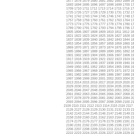
1677
1678
1679
1680
1681
1682
1683
1684
1
1693
1694
1695
1696
1697
1698
1699
1700
1
1709
1710
1711
1712
1713
1714
1715
1716
17
1725
1726
1727
1728
1729
1730
1731
1732
1
1741
1742
1743
1744
1745
1746
1747
1748
1
1757
1758
1759
1760
1761
1762
1763
1764
1
1773
1774
1775
1776
1777
1778
1779
1780
1
1789
1790
1791
1792
1793
1794
1795
1796
1
1805
1806
1807
1808
1809
1810
1811
1812
18
1821
1822
1823
1824
1825
1826
1827
1828
1
1837
1838
1839
1840
1841
1842
1843
1844
1
1853
1854
1855
1856
1857
1858
1859
1860
1
1869
1870
1871
1872
1873
1874
1875
1876
1
1885
1886
1887
1888
1889
1890
1891
1892
1
1901
1902
1903
1904
1905
1906
1907
1908
1
1917
1918
1919
1920
1921
1922
1923
1924
1
1933
1934
1935
1936
1937
1938
1939
1940
1
1949
1950
1951
1952
1953
1954
1955
1956
1
1965
1966
1967
1968
1969
1970
1971
1972
1
1981
1982
1983
1984
1985
1986
1987
1988
1
1997
1998
1999
2000
2001
2002
2003
2004
2
2013
2014
2015
2016
2017
2018
2019
2020
2
2029
2030
2031
2032
2033
2034
2035
2036
2
2045
2046
2047
2048
2049
2050
2051
2052
2
2061
2062
2063
2064
2065
2066
2067
2068
2
2077
2078
2079
2080
2081
2082
2083
2084
2
2093
2094
2095
2096
2097
2098
2099
2100
2
2109
2110
2111
2112
2113
2114
2115
2116
2117
2126
2127
2128
2129
2130
2131
2132
2133
2
2142
2143
2144
2145
2146
2147
2148
2149
2
2158
2159
2160
2161
2162
2163
2164
2165
2
2174
2175
2176
2177
2178
2179
2180
2181
2
2190
2191
2192
2193
2194
2195
2196
2197
2
2206
2207
2208
2209
2210
2211
2212
2213
22
2222
2223
2224
2225
2226
2227
2228
2229
2