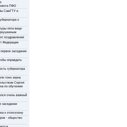
ю
совета ПФО
бы СамГТУ и
убернатора о
туры пяти вице-
еркушкиным
ют поздравления
ет Федерации
 первое заседание
тобы оправдать
ость губернатора
лн тонн зерна
ельством Сергея
на по обучению
ялся очень важный
в заседании
ка к отопсезону
ров - общество
аются