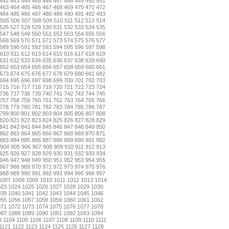
442
443
444
445
446
447
448
449
450
451
463
464
465
466
467
468
469
470
471
472
484
485
486
487
488
489
490
491
492
493
505
506
507
508
509
510
511
512
513
514
526
527
528
529
530
531
532
533
534
535
547
548
549
550
551
552
553
554
555
556
568
569
570
571
572
573
574
575
576
577
589
590
591
592
593
594
595
596
597
598
610
611
612
613
614
615
616
617
618
619
631
632
633
634
635
636
637
638
639
640
652
653
654
655
656
657
658
659
660
661
673
674
675
676
677
678
679
680
681
682
694
695
696
697
698
699
700
701
702
703
715
716
717
718
719
720
721
722
723
724
736
737
738
739
740
741
742
743
744
745
757
758
759
760
761
762
763
764
765
766
778
779
780
781
782
783
784
785
786
787
799
800
801
802
803
804
805
806
807
808
820
821
822
823
824
825
826
827
828
829
841
842
843
844
845
846
847
848
849
850
862
863
864
865
866
867
868
869
870
871
883
884
885
886
887
888
889
890
891
892
904
905
906
907
908
909
910
911
912
913
925
926
927
928
929
930
931
932
933
934
946
947
948
949
950
951
952
953
954
955
967
968
969
970
971
972
973
974
975
976
988
989
990
991
992
993
994
995
996
997
1007
1008
1009
1010
1011
1012
1013
1014
023
1024
1025
1026
1027
1028
1029
1030
039
1040
1041
1042
1043
1044
1045
1046
055
1056
1057
1058
1059
1060
1061
1062
071
1072
1073
1074
1075
1076
1077
1078
087
1088
1089
1090
1091
1092
1093
1094
3
1104
1105
1106
1107
1108
1109
1110
1111
1121
1122
1123
1124
1125
1126
1127
1128