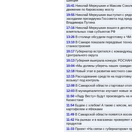
Швеции
15:41
Николай Меркушкин и Максим Сокол
движение по Кировскому мосту
19:55
Николай Меркушкин выступил с рядо
заседании президиума Госсовета под пре
Владимира Путина
17:16
Николай Меркушкин вошел в десятк
влиятельных глав субъектов РФ
13:26
В столице обсудили подготовку к ЧМ
13:10
В Самаре показали передовые техно
станкостроения
10:17
Губернатор встретился с командую
Центрального округа
10:13
Губерния выиграла конкурс РОСНА
10:04
«Мы должны уберечь наших граждан 
12:18
Новый этап в развитии местного са
12:15
Расходование средств на подготовку
возьмут под контроль
12:08
В Самарской области стартовал ото
12:03
В муниципалитетах изучают новые з
11:50
«Ладу Весту» будут производить на 
Казахстане
11:54
Будем с хлебом! А также с мясом, м
картофелем и яблоками
11:49
В Самарской области появятся восе
11:42
На рынках и в магазинах проверяют 
продуктов
11:33
Проект «На связи с губернатором» п