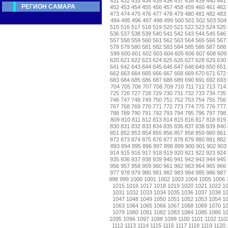
431
432
433
434
435
436
437
438
439
440
441
РЕГИОН САМАРА
452
453
454
455
456
457
458
459
460
461
462
473
474
475
476
477
478
479
480
481
482
483
494
495
496
497
498
499
500
501
502
503
504
515
516
517
518
519
520
521
522
523
524
525
536
537
538
539
540
541
542
543
544
545
546
557
558
559
560
561
562
563
564
565
566
567
578
579
580
581
582
583
584
585
586
587
588
599
600
601
602
603
604
605
606
607
608
609
620
621
622
623
624
625
626
627
628
629
630
641
642
643
644
645
646
647
648
649
650
651
662
663
664
665
666
667
668
669
670
671
672
683
684
685
686
687
688
689
690
691
692
693
704
705
706
707
708
709
710
711
712
713
714
725
726
727
728
729
730
731
732
733
734
735
746
747
748
749
750
751
752
753
754
755
756
767
768
769
770
771
772
773
774
775
776
777
788
789
790
791
792
793
794
795
796
797
798
809
810
811
812
813
814
815
816
817
818
819
830
831
832
833
834
835
836
837
838
839
840
851
852
853
854
855
856
857
858
859
860
861
872
873
874
875
876
877
878
879
880
881
882
893
894
895
896
897
898
899
900
901
902
903
914
915
916
917
918
919
920
921
922
923
924
935
936
937
938
939
940
941
942
943
944
945
956
957
958
959
960
961
962
963
964
965
966
977
978
979
980
981
982
983
984
985
986
987
998
999
1000
1001
1002
1003
1004
1005
1006
1015
1016
1017
1018
1019
1020
1021
1022
1
1031
1032
1033
1034
1035
1036
1037
1038
1
1047
1048
1049
1050
1051
1052
1053
1054
1
1063
1064
1065
1066
1067
1068
1069
1070
1
1079
1080
1081
1082
1083
1084
1085
1086
1
1095
1096
1097
1098
1099
1100
1101
1102
110
1112
1113
1114
1115
1116
1117
1118
1119
1120