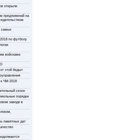
ов открыли
м предложений на
дседательством
у самых
-2018 по футболу
логии
щим войсками
НО
от этой беды»
моуправления
 к ЧМ-2018
пительный сезон
емельные порядки
новом заводе в
олоком,
мь памятных дат
качество
родолжается