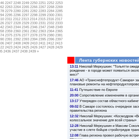
246
2247
2248
2249
2250
2251
2252
2253
262
2263
2264
2265
2266
2267
2268
2269
278
2279
2280
2281
2282
2283
2284
2285
294
2295
2296
2297
2298
2299
2300
2301
310
2311
2312
2313
2314
2315
2316
2317
326
2327
2328
2329
2330
2331
2332
2333
342
2343
2344
2345
2346
2347
2348
2349
358
2359
2360
2361
2362
2363
2364
2365
374
2375
2376
2377
2378
2379
2380
2381
390
2391
2392
2393
2394
2395
2396
2397
406
2407
2408
2409
2410
2411
2412
2413
422
2423
2424
2425
2426
2427
2428
2429
35
2436
2437
2438
2439
»
Лента губернских новосте
13:11
Николай Меркушкин: "Тольятти ожида
рождение - в городе может появиться около
мест"
17:46
АО «Транснефтепродукт-Самара» з
плановые ремонты на нефтепродуктопров
11:41
Путешествие по Европе
20:00
Сопротивление изменениям в органи
13:17
Утвержден состав областного кабине
09:02
В Самаре состоялось очередное зас
правительства региона
12:32
Николай Меркушкин: «Космодром «В
колоссальное значение для всей страны»
12:28
Николай Меркушкин и Максим Сокол
участие в слете бойцов стройотрядов тра
12:08
Глава региона провел рабочую встре