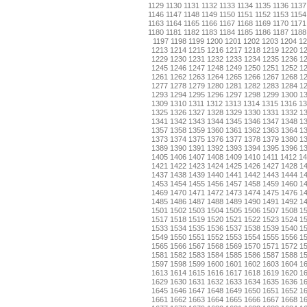
1129
1130
1131
1132
1133
1134
1135
1136
1137
1146
1147
1148
1149
1150
1151
1152
1153
1154
1163
1164
1165
1166
1167
1168
1169
1170
1171
1180
1181
1182
1183
1184
1185
1186
1187
1188
1197
1198
1199
1200
1201
1202
1203
1204
12
1213
1214
1215
1216
1217
1218
1219
1220
1
1229
1230
1231
1232
1233
1234
1235
1236
1
1245
1246
1247
1248
1249
1250
1251
1252
1
1261
1262
1263
1264
1265
1266
1267
1268
1
1277
1278
1279
1280
1281
1282
1283
1284
1
1293
1294
1295
1296
1297
1298
1299
1300
1
1309
1310
1311
1312
1313
1314
1315
1316
13
1325
1326
1327
1328
1329
1330
1331
1332
1
1341
1342
1343
1344
1345
1346
1347
1348
1
1357
1358
1359
1360
1361
1362
1363
1364
1
1373
1374
1375
1376
1377
1378
1379
1380
1
1389
1390
1391
1392
1393
1394
1395
1396
1
1405
1406
1407
1408
1409
1410
1411
1412
14
1421
1422
1423
1424
1425
1426
1427
1428
1
1437
1438
1439
1440
1441
1442
1443
1444
1
1453
1454
1455
1456
1457
1458
1459
1460
1
1469
1470
1471
1472
1473
1474
1475
1476
1
1485
1486
1487
1488
1489
1490
1491
1492
1
1501
1502
1503
1504
1505
1506
1507
1508
1
1517
1518
1519
1520
1521
1522
1523
1524
1
1533
1534
1535
1536
1537
1538
1539
1540
1
1549
1550
1551
1552
1553
1554
1555
1556
1
1565
1566
1567
1568
1569
1570
1571
1572
1
1581
1582
1583
1584
1585
1586
1587
1588
1
1597
1598
1599
1600
1601
1602
1603
1604
1
1613
1614
1615
1616
1617
1618
1619
1620
1
1629
1630
1631
1632
1633
1634
1635
1636
1
1645
1646
1647
1648
1649
1650
1651
1652
1
1661
1662
1663
1664
1665
1666
1667
1668
1