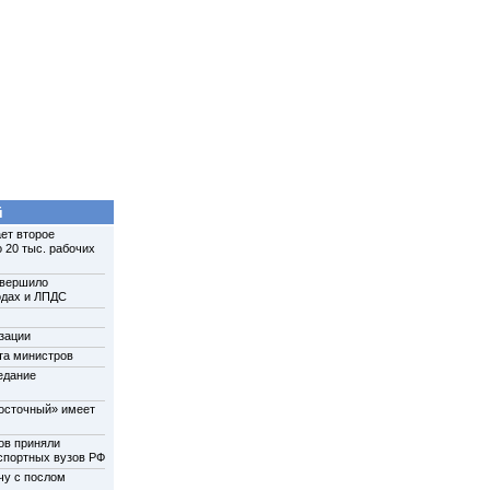
й
ет второе
 20 тыс. рабочих
авершило
одах и ЛПДС
зации
та министров
едание
осточный» имеет
ов приняли
нспортных вузов РФ
чу с послом