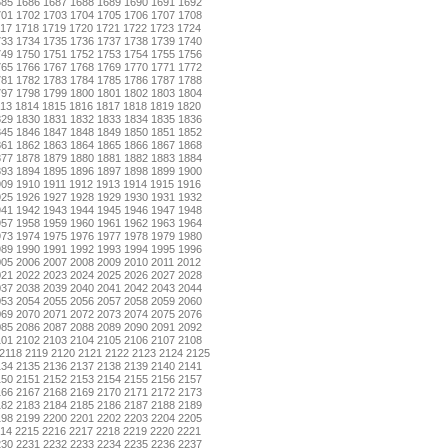
685
1686
1687
1688
1689
1690
1691
1692
701
1702
1703
1704
1705
1706
1707
1708
17
1718
1719
1720
1721
1722
1723
1724
733
1734
1735
1736
1737
1738
1739
1740
749
1750
1751
1752
1753
1754
1755
1756
765
1766
1767
1768
1769
1770
1771
1772
781
1782
1783
1784
1785
1786
1787
1788
797
1798
1799
1800
1801
1802
1803
1804
13
1814
1815
1816
1817
1818
1819
1820
829
1830
1831
1832
1833
1834
1835
1836
845
1846
1847
1848
1849
1850
1851
1852
861
1862
1863
1864
1865
1866
1867
1868
877
1878
1879
1880
1881
1882
1883
1884
893
1894
1895
1896
1897
1898
1899
1900
909
1910
1911
1912
1913
1914
1915
1916
925
1926
1927
1928
1929
1930
1931
1932
941
1942
1943
1944
1945
1946
1947
1948
957
1958
1959
1960
1961
1962
1963
1964
973
1974
1975
1976
1977
1978
1979
1980
989
1990
1991
1992
1993
1994
1995
1996
005
2006
2007
2008
2009
2010
2011
2012
021
2022
2023
2024
2025
2026
2027
2028
037
2038
2039
2040
2041
2042
2043
2044
053
2054
2055
2056
2057
2058
2059
2060
069
2070
2071
2072
2073
2074
2075
2076
085
2086
2087
2088
2089
2090
2091
2092
101
2102
2103
2104
2105
2106
2107
2108
2118
2119
2120
2121
2122
2123
2124
2125
134
2135
2136
2137
2138
2139
2140
2141
150
2151
2152
2153
2154
2155
2156
2157
166
2167
2168
2169
2170
2171
2172
2173
182
2183
2184
2185
2186
2187
2188
2189
198
2199
2200
2201
2202
2203
2204
2205
14
2215
2216
2217
2218
2219
2220
2221
230
2231
2232
2233
2234
2235
2236
2237