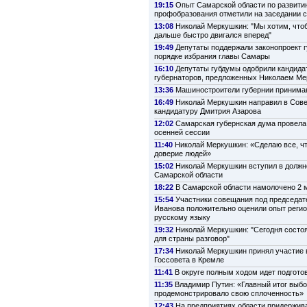
19:15
Опыт Самарской области по развити
профобразования отметили на заседании 
13:08
Николай Меркушкин: "Мы хотим, что
дальше быстро двигался вперед"
19:49
Депутаты поддержали законопроект г
порядке избрания главы Самары
16:10
Депутаты губдумы одобрили кандида
губернаторов, предложенных Николаем М
13:36
Машиностроители губернии принима
16:49
Николай Меркушкин направил в Сов
кандидатуру Дмитрия Азарова
12:02
Самарская губернская дума провела
осенней сессии
11:40
Николай Меркушкин: «Сделаю все, ч
доверие людей»
15:02
Николай Меркушкин вступил в должн
Самарской области
18:22
В Самарской области намолочено 2 м
15:54
Участники совещания под председат
Иванова положительно оценили опыт регио
русскому языку
19:32
Николай Меркушкин: "Сегодня состо
для страны разговор"
17:34
Николай Меркушкин принял участие 
Госсовета в Кремле
11:41
В округе полным ходом идет подготов
11:35
Владимир Путин: «Главный итог выбо
продемонстрировало свою сплоченность»
12:43
На предприятиях области придержив