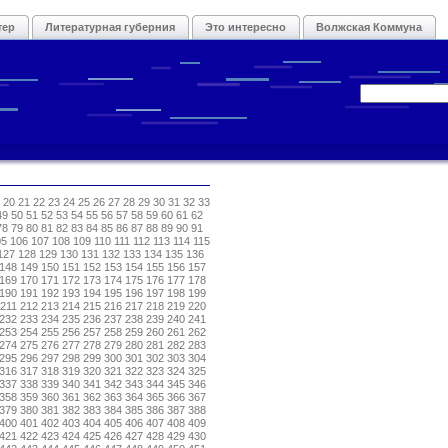
тер
Литературная губерния
Это интересно
Волжская Коммуна
20
21
22
23
24
25
26
27
28
29
30
31
32
33
49
50
51
52
53
54
55
56
57
58
59
60
61
62
78
79
80
81
82
83
84
85
86
87
88
89
90
91
05
106
107
108
109
110
111
112
113
114
115
127
128
129
130
131
132
133
134
135
136
148
149
150
151
152
153
154
155
156
157
169
170
171
172
173
174
175
176
177
178
190
191
192
193
194
195
196
197
198
199
211
212
213
214
215
216
217
218
219
220
232
233
234
235
236
237
238
239
240
241
253
254
255
256
257
258
259
260
261
262
274
275
276
277
278
279
280
281
282
283
295
296
297
298
299
300
301
302
303
304
316
317
318
319
320
321
322
323
324
325
337
338
339
340
341
342
343
344
345
346
358
359
360
361
362
363
364
365
366
367
379
380
381
382
383
384
385
386
387
388
400
401
402
403
404
405
406
407
408
409
421
422
423
424
425
426
427
428
429
430