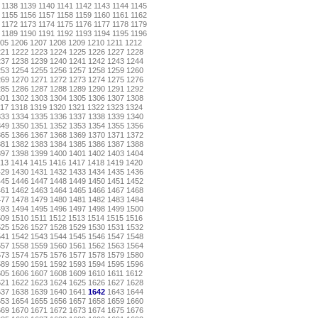
1138
1139
1140
1141
1142
1143
1144
1145
1155
1156
1157
1158
1159
1160
1161
1162
1172
1173
1174
1175
1176
1177
1178
1179
1189
1190
1191
1192
1193
1194
1195
1196
05
1206
1207
1208
1209
1210
1211
1212
221
1222
1223
1224
1225
1226
1227
1228
237
1238
1239
1240
1241
1242
1243
1244
253
1254
1255
1256
1257
1258
1259
1260
269
1270
1271
1272
1273
1274
1275
1276
285
1286
1287
1288
1289
1290
1291
1292
301
1302
1303
1304
1305
1306
1307
1308
17
1318
1319
1320
1321
1322
1323
1324
333
1334
1335
1336
1337
1338
1339
1340
349
1350
1351
1352
1353
1354
1355
1356
365
1366
1367
1368
1369
1370
1371
1372
381
1382
1383
1384
1385
1386
1387
1388
397
1398
1399
1400
1401
1402
1403
1404
13
1414
1415
1416
1417
1418
1419
1420
429
1430
1431
1432
1433
1434
1435
1436
445
1446
1447
1448
1449
1450
1451
1452
461
1462
1463
1464
1465
1466
1467
1468
477
1478
1479
1480
1481
1482
1483
1484
493
1494
1495
1496
1497
1498
1499
1500
509
1510
1511
1512
1513
1514
1515
1516
525
1526
1527
1528
1529
1530
1531
1532
541
1542
1543
1544
1545
1546
1547
1548
557
1558
1559
1560
1561
1562
1563
1564
573
1574
1575
1576
1577
1578
1579
1580
589
1590
1591
1592
1593
1594
1595
1596
605
1606
1607
1608
1609
1610
1611
1612
621
1622
1623
1624
1625
1626
1627
1628
637
1638
1639
1640
1641
1642
1643
1644
653
1654
1655
1656
1657
1658
1659
1660
669
1670
1671
1672
1673
1674
1675
1676