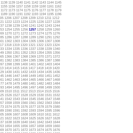
1138
1139
1140
1141
1142
1143
1144
1145
1155
1156
1157
1158
1159
1160
1161
1162
1172
1173
1174
1175
1176
1177
1178
1179
1189
1190
1191
1192
1193
1194
1195
1196
05
1206
1207
1208
1209
1210
1211
1212
221
1222
1223
1224
1225
1226
1227
1228
237
1238
1239
1240
1241
1242
1243
1244
253
1254
1255
1256
1257
1258
1259
1260
269
1270
1271
1272
1273
1274
1275
1276
285
1286
1287
1288
1289
1290
1291
1292
301
1302
1303
1304
1305
1306
1307
1308
17
1318
1319
1320
1321
1322
1323
1324
333
1334
1335
1336
1337
1338
1339
1340
349
1350
1351
1352
1353
1354
1355
1356
365
1366
1367
1368
1369
1370
1371
1372
381
1382
1383
1384
1385
1386
1387
1388
397
1398
1399
1400
1401
1402
1403
1404
13
1414
1415
1416
1417
1418
1419
1420
429
1430
1431
1432
1433
1434
1435
1436
445
1446
1447
1448
1449
1450
1451
1452
461
1462
1463
1464
1465
1466
1467
1468
477
1478
1479
1480
1481
1482
1483
1484
493
1494
1495
1496
1497
1498
1499
1500
509
1510
1511
1512
1513
1514
1515
1516
525
1526
1527
1528
1529
1530
1531
1532
541
1542
1543
1544
1545
1546
1547
1548
557
1558
1559
1560
1561
1562
1563
1564
573
1574
1575
1576
1577
1578
1579
1580
589
1590
1591
1592
1593
1594
1595
1596
605
1606
1607
1608
1609
1610
1611
1612
621
1622
1623
1624
1625
1626
1627
1628
637
1638
1639
1640
1641
1642
1643
1644
653
1654
1655
1656
1657
1658
1659
1660
669
1670
1671
1672
1673
1674
1675
1676