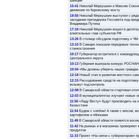
Швеции
15:41
Николай Меркушкин и Максим Сокол
движение по Кировскому мосту
19:55
Николай Меркушкин выступил с рядо
заседании президиума Госсовета под пре
Владимира Путина
17:16
Николай Меркушкин вошел в десятк
влиятельных глав субъектов РФ
13:26
В столице обсудили подготовку к ЧМ
13:10
В Самаре показали передовые техно
станкостроения
10:17
Губернатор встретился с командую
Центрального округа
10:13
Губерния выиграла конкурс РОСНА
10:04
«Мы должны уберечь наших граждан 
12:18
Новый этап в развитии местного са
12:15
Расходование средств на подготовку
возьмут под контроль
12:08
В Самарской области стартовал ото
12:03
В муниципалитетах изучают новые з
11:50
«Ладу Весту» будут производить на 
Казахстане
11:54
Будем с хлебом! А также с мясом, м
картофелем и яблоками
11:49
В Самарской области появятся восе
11:42
На рынках и в магазинах проверяют 
продуктов
11:33
Проект «На связи с губернатором» п