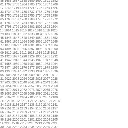
685
1686
1687
1688
1689
1690
1691
1692
701
1702
1703
1704
1705
1706
1707
1708
17
1718
1719
1720
1721
1722
1723
1724
733
1734
1735
1736
1737
1738
1739
1740
749
1750
1751
1752
1753
1754
1755
1756
765
1766
1767
1768
1769
1770
1771
1772
781
1782
1783
1784
1785
1786
1787
1788
797
1798
1799
1800
1801
1802
1803
1804
13
1814
1815
1816
1817
1818
1819
1820
829
1830
1831
1832
1833
1834
1835
1836
845
1846
1847
1848
1849
1850
1851
1852
861
1862
1863
1864
1865
1866
1867
1868
877
1878
1879
1880
1881
1882
1883
1884
893
1894
1895
1896
1897
1898
1899
1900
909
1910
1911
1912
1913
1914
1915
1916
925
1926
1927
1928
1929
1930
1931
1932
941
1942
1943
1944
1945
1946
1947
1948
957
1958
1959
1960
1961
1962
1963
1964
973
1974
1975
1976
1977
1978
1979
1980
989
1990
1991
1992
1993
1994
1995
1996
005
2006
2007
2008
2009
2010
2011
2012
021
2022
2023
2024
2025
2026
2027
2028
037
2038
2039
2040
2041
2042
2043
2044
053
2054
2055
2056
2057
2058
2059
2060
069
2070
2071
2072
2073
2074
2075
2076
085
2086
2087
2088
2089
2090
2091
2092
101
2102
2103
2104
2105
2106
2107
2108
2118
2119
2120
2121
2122
2123
2124
2125
134
2135
2136
2137
2138
2139
2140
2141
150
2151
2152
2153
2154
2155
2156
2157
166
2167
2168
2169
2170
2171
2172
2173
182
2183
2184
2185
2186
2187
2188
2189
198
2199
2200
2201
2202
2203
2204
2205
14
2215
2216
2217
2218
2219
2220
2221
230
2231
2232
2233
2234
2235
2236
2237