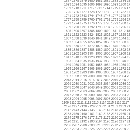
1677
1678
1679
1680
1681
1682
1683
1684
1
1693
1694
1695
1696
1697
1698
1699
1700
1
1709
1710
1711
1712
1713
1714
1715
1716
17
1725
1726
1727
1728
1729
1730
1731
1732
1
1741
1742
1743
1744
1745
1746
1747
1748
1
1757
1758
1759
1760
1761
1762
1763
1764
1
1773
1774
1775
1776
1777
1778
1779
1780
1
1789
1790
1791
1792
1793
1794
1795
1796
1
1805
1806
1807
1808
1809
1810
1811
1812
18
1821
1822
1823
1824
1825
1826
1827
1828
1
1837
1838
1839
1840
1841
1842
1843
1844
1
1853
1854
1855
1856
1857
1858
1859
1860
1
1869
1870
1871
1872
1873
1874
1875
1876
1
1885
1886
1887
1888
1889
1890
1891
1892
1
1901
1902
1903
1904
1905
1906
1907
1908
1
1917
1918
1919
1920
1921
1922
1923
1924
1
1933
1934
1935
1936
1937
1938
1939
1940
1
1949
1950
1951
1952
1953
1954
1955
1956
1
1965
1966
1967
1968
1969
1970
1971
1972
1
1981
1982
1983
1984
1985
1986
1987
1988
1
1997
1998
1999
2000
2001
2002
2003
2004
2
2013
2014
2015
2016
2017
2018
2019
2020
2
2029
2030
2031
2032
2033
2034
2035
2036
2
2045
2046
2047
2048
2049
2050
2051
2052
2
2061
2062
2063
2064
2065
2066
2067
2068
2
2077
2078
2079
2080
2081
2082
2083
2084
2
2093
2094
2095
2096
2097
2098
2099
2100
2
2109
2110
2111
2112
2113
2114
2115
2116
2117
2126
2127
2128
2129
2130
2131
2132
2133
2
2142
2143
2144
2145
2146
2147
2148
2149
2
2158
2159
2160
2161
2162
2163
2164
2165
2
2174
2175
2176
2177
2178
2179
2180
2181
2
2190
2191
2192
2193
2194
2195
2196
2197
2
2206
2207
2208
2209
2210
2211
2212
2213
22
2222
2223
2224
2225
2226
2227
2228
2229
2