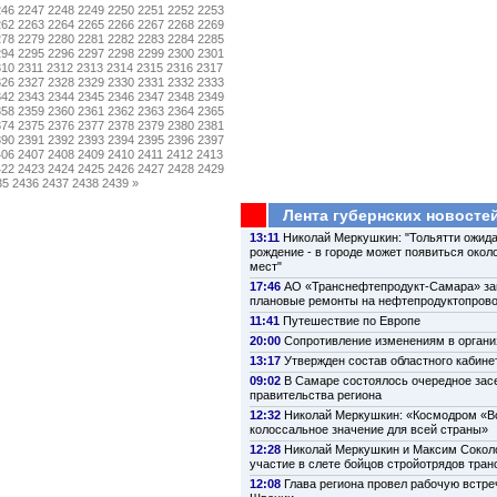
246
2247
2248
2249
2250
2251
2252
2253
262
2263
2264
2265
2266
2267
2268
2269
278
2279
2280
2281
2282
2283
2284
2285
294
2295
2296
2297
2298
2299
2300
2301
310
2311
2312
2313
2314
2315
2316
2317
326
2327
2328
2329
2330
2331
2332
2333
342
2343
2344
2345
2346
2347
2348
2349
358
2359
2360
2361
2362
2363
2364
2365
374
2375
2376
2377
2378
2379
2380
2381
390
2391
2392
2393
2394
2395
2396
2397
406
2407
2408
2409
2410
2411
2412
2413
422
2423
2424
2425
2426
2427
2428
2429
35
2436
2437
2438
2439
»
Лента губернских новосте
13:11
Николай Меркушкин: "Тольятти ожида
рождение - в городе может появиться около
мест"
17:46
АО «Транснефтепродукт-Самара» з
плановые ремонты на нефтепродуктопров
11:41
Путешествие по Европе
20:00
Сопротивление изменениям в органи
13:17
Утвержден состав областного кабине
09:02
В Самаре состоялось очередное зас
правительства региона
12:32
Николай Меркушкин: «Космодром «В
колоссальное значение для всей страны»
12:28
Николай Меркушкин и Максим Сокол
участие в слете бойцов стройотрядов тра
12:08
Глава региона провел рабочую встре