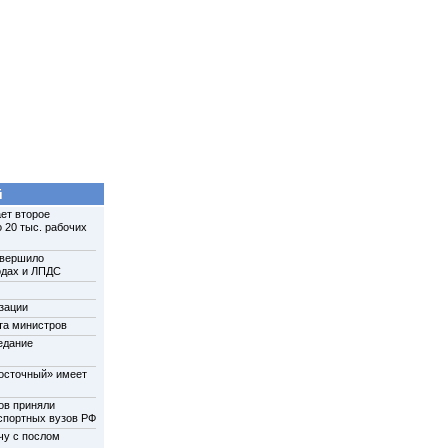
й
ет второе
 20 тыс. рабочих
авершило
одах и ЛПДС
зации
та министров
едание
осточный» имеет
ов приняли
нспортных вузов РФ
чу с послом