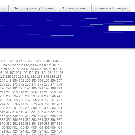
тер
Литературная губерния
Это интересно
Волжская Коммуна
20
21
22
23
24
25
26
27
28
29
30
31
32
33
49
50
51
52
53
54
55
56
57
58
59
60
61
62
78
79
80
81
82
83
84
85
86
87
88
89
90
91
05
106
107
108
109
110
111
112
113
114
115
127
128
129
130
131
132
133
134
135
136
148
149
150
151
152
153
154
155
156
157
169
170
171
172
173
174
175
176
177
178
190
191
192
193
194
195
196
197
198
199
211
212
213
214
215
216
217
218
219
220
232
233
234
235
236
237
238
239
240
241
253
254
255
256
257
258
259
260
261
262
274
275
276
277
278
279
280
281
282
283
295
296
297
298
299
300
301
302
303
304
316
317
318
319
320
321
322
323
324
325
337
338
339
340
341
342
343
344
345
346
358
359
360
361
362
363
364
365
366
367
379
380
381
382
383
384
385
386
387
388
400
401
402
403
404
405
406
407
408
409
421
422
423
424
425
426
427
428
429
430