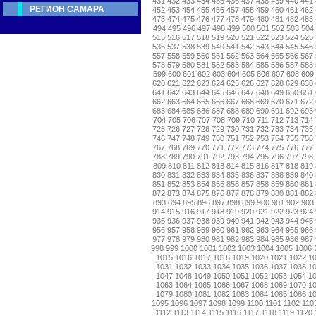
431
432
433
434
435
436
437
438
439
440
441
РЕГИОН САМАРА
452
453
454
455
456
457
458
459
460
461
462
473
474
475
476
477
478
479
480
481
482
483
494
495
496
497
498
499
500
501
502
503
504
515
516
517
518
519
520
521
522
523
524
525
536
537
538
539
540
541
542
543
544
545
546
557
558
559
560
561
562
563
564
565
566
567
578
579
580
581
582
583
584
585
586
587
588
599
600
601
602
603
604
605
606
607
608
609
620
621
622
623
624
625
626
627
628
629
630
641
642
643
644
645
646
647
648
649
650
651
662
663
664
665
666
667
668
669
670
671
672
683
684
685
686
687
688
689
690
691
692
693
704
705
706
707
708
709
710
711
712
713
714
725
726
727
728
729
730
731
732
733
734
735
746
747
748
749
750
751
752
753
754
755
756
767
768
769
770
771
772
773
774
775
776
777
788
789
790
791
792
793
794
795
796
797
798
809
810
811
812
813
814
815
816
817
818
819
830
831
832
833
834
835
836
837
838
839
840
851
852
853
854
855
856
857
858
859
860
861
872
873
874
875
876
877
878
879
880
881
882
893
894
895
896
897
898
899
900
901
902
903
914
915
916
917
918
919
920
921
922
923
924
935
936
937
938
939
940
941
942
943
944
945
956
957
958
959
960
961
962
963
964
965
966
977
978
979
980
981
982
983
984
985
986
987
998
999
1000
1001
1002
1003
1004
1005
1006
1015
1016
1017
1018
1019
1020
1021
1022
1
1031
1032
1033
1034
1035
1036
1037
1038
1
1047
1048
1049
1050
1051
1052
1053
1054
1
1063
1064
1065
1066
1067
1068
1069
1070
1
1079
1080
1081
1082
1083
1084
1085
1086
1
1095
1096
1097
1098
1099
1100
1101
1102
110
1112
1113
1114
1115
1116
1117
1118
1119
1120