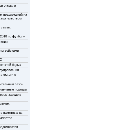
ов открыли
м предложений на
дседательством
у самых
-2018 по футболу
логии
щим войсками
НО
от этой беды»
моуправления
 к ЧМ-2018
пительный сезон
емельные порядки
новом заводе в
олоком,
мь памятных дат
качество
родолжается