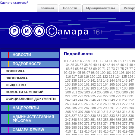
Сделать стартовой
Главная
Новости
Муниципалитеты
Репор
Подробности
НОВОСТИ
«
1
2
3
4
5
6
7
8
9
10
11
12
13
14
15
16
17
18
19
ПОДРОБНОСТИ
34
35
36
37
38
39
40
41
42
43
44
45
46
47
48
63
64
65
66
67
68
69
70
71
72
73
74
75
76
77
ПОЛИТИКА
92
93
94
95
96
97
98
99
100
101
102
103
104
1
116
117
118
119
120
121
122
123
124
125
126
ЭКОНОМИКА
137
138
139
140
141
142
143
144
145
146
147
158
159
160
161
162
163
164
165
166
167
168
ОБЩЕСТВО
179
180
181
182
183
184
185
186
187
188
189
НОВОСТИ КОМПАНИЙ
200
201
202
203
204
205
206
207
208
209
210
221
222
223
224
225
226
227
228
229
230
231
ОФИЦИАЛЬНЫЕ ДОКУМЕНТЫ
242
243
244
245
246
247
248
249
250
251
252
263
264
265
266
267
268
269
270
271
272
273
НАЦПРОЕКТЫ
284
285
286
287
288
289
290
291
292
293
294
305
306
307
308
309
310
311
312
313
314
315
326
327
328
329
330
331
332
333
334
335
336
АДМИНИСТРАТИВНАЯ
347
348
349
350
351
352
353
354
355
356
357
РЕФОРМА
368
369
370
371
372
373
374
375
376
377
378
389
390
391
392
393
394
395
396
397
398
399
САМАРА-REVIEW
410
411
412
413
414
415
416
417
418
419
420