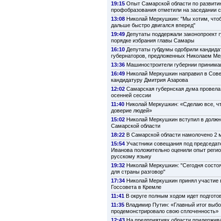
19:15
Опыт Самарской области по развити
профобразования отметили на заседании 
13:08
Николай Меркушкин: "Мы хотим, что
дальше быстро двигался вперед"
19:49
Депутаты поддержали законопроект г
порядке избрания главы Самары
16:10
Депутаты губдумы одобрили кандида
губернаторов, предложенных Николаем М
13:36
Машиностроители губернии принима
16:49
Николай Меркушкин направил в Сов
кандидатуру Дмитрия Азарова
12:02
Самарская губернская дума провела
осенней сессии
11:40
Николай Меркушкин: «Сделаю все, ч
доверие людей»
15:02
Николай Меркушкин вступил в должн
Самарской области
18:22
В Самарской области намолочено 2 м
15:54
Участники совещания под председат
Иванова положительно оценили опыт регио
русскому языку
19:32
Николай Меркушкин: "Сегодня состо
для страны разговор"
17:34
Николай Меркушкин принял участие 
Госсовета в Кремле
11:41
В округе полным ходом идет подготов
11:35
Владимир Путин: «Главный итог выбо
продемонстрировало свою сплоченность»
12:43
На предприятиях области придержив