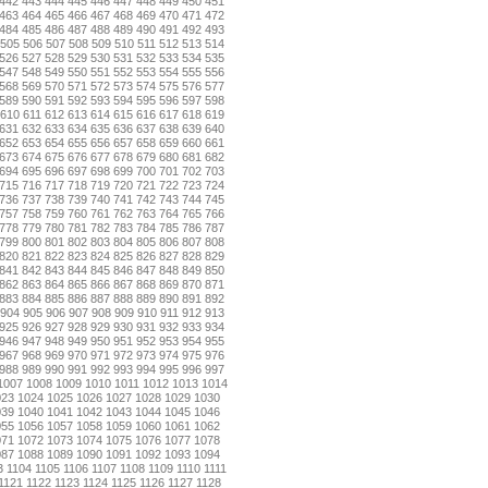
442
443
444
445
446
447
448
449
450
451
463
464
465
466
467
468
469
470
471
472
484
485
486
487
488
489
490
491
492
493
505
506
507
508
509
510
511
512
513
514
526
527
528
529
530
531
532
533
534
535
547
548
549
550
551
552
553
554
555
556
568
569
570
571
572
573
574
575
576
577
589
590
591
592
593
594
595
596
597
598
610
611
612
613
614
615
616
617
618
619
631
632
633
634
635
636
637
638
639
640
652
653
654
655
656
657
658
659
660
661
673
674
675
676
677
678
679
680
681
682
694
695
696
697
698
699
700
701
702
703
715
716
717
718
719
720
721
722
723
724
736
737
738
739
740
741
742
743
744
745
757
758
759
760
761
762
763
764
765
766
778
779
780
781
782
783
784
785
786
787
799
800
801
802
803
804
805
806
807
808
820
821
822
823
824
825
826
827
828
829
841
842
843
844
845
846
847
848
849
850
862
863
864
865
866
867
868
869
870
871
883
884
885
886
887
888
889
890
891
892
904
905
906
907
908
909
910
911
912
913
925
926
927
928
929
930
931
932
933
934
946
947
948
949
950
951
952
953
954
955
967
968
969
970
971
972
973
974
975
976
988
989
990
991
992
993
994
995
996
997
1007
1008
1009
1010
1011
1012
1013
1014
023
1024
1025
1026
1027
1028
1029
1030
039
1040
1041
1042
1043
1044
1045
1046
055
1056
1057
1058
1059
1060
1061
1062
071
1072
1073
1074
1075
1076
1077
1078
087
1088
1089
1090
1091
1092
1093
1094
3
1104
1105
1106
1107
1108
1109
1110
1111
1121
1122
1123
1124
1125
1126
1127
1128