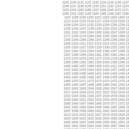
1129
1130
1131
1132
1133
1134
1135
1136
1137
1146
1147
1148
1149
1150
1151
1152
1153
1154
1163
1164
1165
1166
1167
1168
1169
1170
1171
1180
1181
1182
1183
1184
1185
1186
1187
1188
1197
1198
1199
1200
1201
1202
1203
1204
12
1213
1214
1215
1216
1217
1218
1219
1220
1
1229
1230
1231
1232
1233
1234
1235
1236
1
1245
1246
1247
1248
1249
1250
1251
1252
1
1261
1262
1263
1264
1265
1266
1267
1268
1
1277
1278
1279
1280
1281
1282
1283
1284
1
1293
1294
1295
1296
1297
1298
1299
1300
1
1309
1310
1311
1312
1313
1314
1315
1316
13
1325
1326
1327
1328
1329
1330
1331
1332
1
1341
1342
1343
1344
1345
1346
1347
1348
1
1357
1358
1359
1360
1361
1362
1363
1364
1
1373
1374
1375
1376
1377
1378
1379
1380
1
1389
1390
1391
1392
1393
1394
1395
1396
1
1405
1406
1407
1408
1409
1410
1411
1412
14
1421
1422
1423
1424
1425
1426
1427
1428
1
1437
1438
1439
1440
1441
1442
1443
1444
1
1453
1454
1455
1456
1457
1458
1459
1460
1
1469
1470
1471
1472
1473
1474
1475
1476
1
1485
1486
1487
1488
1489
1490
1491
1492
1
1501
1502
1503
1504
1505
1506
1507
1508
1
1517
1518
1519
1520
1521
1522
1523
1524
1
1533
1534
1535
1536
1537
1538
1539
1540
1
1549
1550
1551
1552
1553
1554
1555
1556
1
1565
1566
1567
1568
1569
1570
1571
1572
1
1581
1582
1583
1584
1585
1586
1587
1588
1
1597
1598
1599
1600
1601
1602
1603
1604
1
1613
1614
1615
1616
1617
1618
1619
1620
1
1629
1630
1631
1632
1633
1634
1635
1636
1
1645
1646
1647
1648
1649
1650
1651
1652
1
1661
1662
1663
1664
1665
1666
1667
1668
1