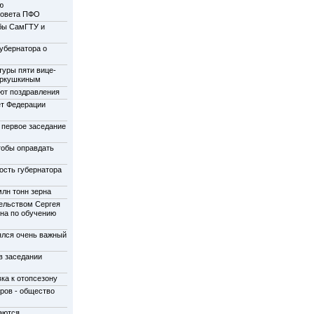
ю
совета ПФО
бы СамГТУ и
убернатора о
туры пяти вице-
еркушкиным
ют поздравления
ет Федерации
 первое заседание
тобы оправдать
ость губернатора
лн тонн зерна
ельством Сергея
на по обучению
ялся очень важный
в заседании
ка к отопсезону
ров - общество
аются